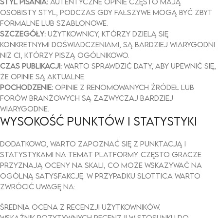
Styl pisania:
Autentyczne opinie często mają
osobisty styl, podczas gdy fałszywe mogą być zbyt
formalne lub szablonowe.
Szczegóły:
Użytkownicy, którzy dzielą się
konkretnymi doświadczeniami, są bardziej wiarygodni
niż ci, którzy piszą ogólnikowo.
Czas publikacji:
Warto sprawdzić daty, aby upewnić się,
że opinie są aktualne.
Pochodzenie:
Opinie z renomowanych źródeł lub
forów branżowych są zazwyczaj bardziej
wiarygodne.
Wysokość punktów i statystyki
Dodatkowo, warto zapoznać się z punktacją i
statystykami na temat platformy. Często gracze
przyznają oceny na skali, co może wskazywać na
ogólną satysfakcję. W przypadku Slottica warto
zwrócić uwagę na:
Średnia ocena z recenzji użytkowników.
Wskaźnik pozytywnych recenzji w stosunku do