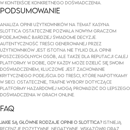
w kontekście konkretnego doświadczenia.
Podsumowanie
Analiza opinii użytkowników na temat kasyna
Slottica ostatecznie pozwala nowym graczom
podejmować bardziej świadome decyzje.
Autentyczność treści generowanej przez
użytkowników jest istotna nie tylko dla opinii
poszczególnych osób, ale także dla reputacji całej
platformy. W dobie, gdy każdy może dzielić się swoim
doświadczeniem, kluczowe jest zachowanie
krytycznego podejścia do treści, które napotykamy
w sieci. Ostatecznie, trafne wybory dotyczące
platformy hazardowej mogą prowadzić do lepszego
doświadczenia w grach online.
FAQ
Jakie są główne rodzaje opinii o Slottica?
Istnieją
recenzje pozytywne, negatywne, wskazówki oraz