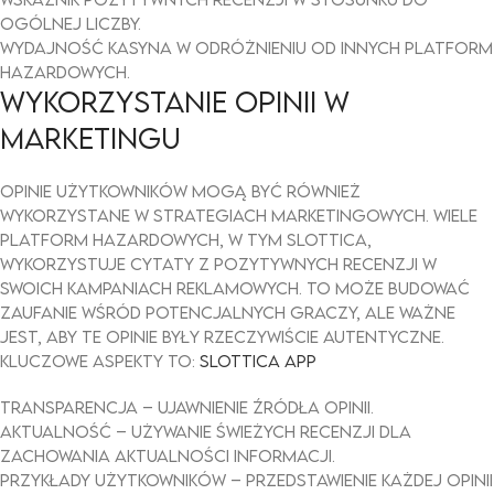
ogólnej liczby.
Wydajność kasyna w odróżnieniu od innych platform
hazardowych.
Wykorzystanie opinii w
marketingu
Opinie użytkowników mogą być również
wykorzystane w strategiach marketingowych. Wiele
platform hazardowych, w tym Slottica,
wykorzystuje cytaty z pozytywnych recenzji w
swoich kampaniach reklamowych. To może budować
zaufanie wśród potencjalnych graczy, ale ważne
jest, aby te opinie były rzeczywiście autentyczne.
Kluczowe aspekty to:
slottica app
Transparencja – ujawnienie źródła opinii.
Aktualność – używanie świeżych recenzji dla
zachowania aktualności informacji.
Przykłady użytkowników – przedstawienie każdej opinii