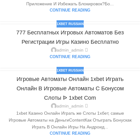
Приложение И Избежать Блокировок?Бо...
CONTINUE READING
1XBET RUSSIAN
777 Бесплатных Игровых Автоматов Без
Регистрации Игры Казино Бесплатно
admin_admin
CONTINUE READING
1XBET RUSSIAN
Игровые Автоматы Онлайн 1xbet Играть
Онлайн В Игровые Автоматы С Бонусом
Слоты ᐉ 1xbet Com
admin_admin
1xbet Казино Онлайн Играть же Слоты 1хбет, самые
Игровые Автоматы на ДеньгиContentКак Отыграть Бонускак
Играть В Онлайн Игры На Андроид...
CONTINUE READING