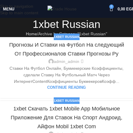
Skip to navigation
0
MENU
0,00
EG
Skip to main content
1xbet Russian
Home
Archive by Category "1xbet Russian"
1XBET RUSSIAN
Прогнозы И Ставки на Футбол На следующий
От Профессионалов Ставки Прогнозы Ру
admin_admin
Ставки На Футбол Онлайн, Букмекерские Коэффициенты,
сделали Ставку На Футбольный Матч Через
ИнтернетContentКоэффициенты БукмекеровКоэфф...
CONTINUE READING
1XBET RUSSIAN
1xbet Скачать 1xbet Mobile App Мобильное
Приложение Для Ставок На Спорт Андроид,
Айфон Mobil 1xbet Com