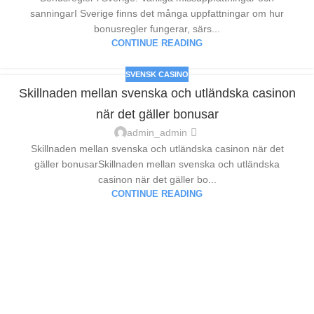
sanningarI Sverige finns det många uppfattningar om hur
bonusregler fungerar, särs...
CONTINUE READING
SVENSK CASINO
Skillnaden mellan svenska och utländska casinon
när det gäller bonusar
admin_admin
Skillnaden mellan svenska och utländska casinon när det
gäller bonusarSkillnaden mellan svenska och utländska
casinon när det gäller bo...
CONTINUE READING