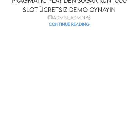
Pragmatic Play’den Sugar Run 1000
Slot Ücretsiz Demo Oynayın
admin_admin
CONTINUE READING