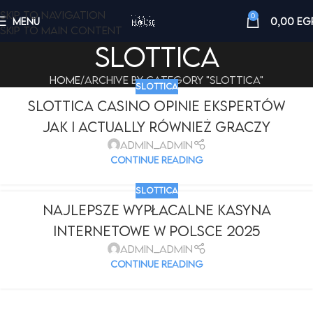
Skip to navigation
0
MENU
0,00
EG
Skip to main content
slottica
Home
Archive by Category "slottica"
SLOTTICA
Slottica Casino Opinie Ekspertów
Jak I Actually Również Graczy
admin_admin
CONTINUE READING
SLOTTICA
Najlepsze Wypłacalne Kasyna
Internetowe W Polsce 2025
admin_admin
CONTINUE READING