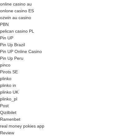
online casino au
onlone casino ES
ozwin au casino
PBN
pelican casino PL
Pin UP
Pin Up Brazil
Pin UP Online Casino
Pin Up Peru
pinco
Pirots SE
plinko
plinko in
plinko UK
plinko_pl
Post
Qizilbilet
Ramenbet
real money pokies app
Review