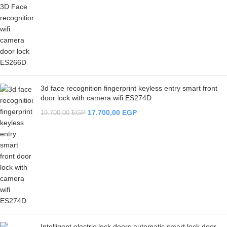
3d face recognition fingerprint keyless entry smart front
door lock with camera wifi ES274D
17.700,00
EGP
19.700,00
EGP
Intelligent electric lock doors automatic smart lock door