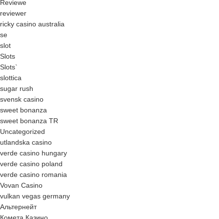
Reviewe
reviewer
ricky casino australia
se
slot
Slots
Slots`
slottica
sugar rush
svensk casino
sweet bonanza
sweet bonanza TR
Uncategorized
utlandska casino
verde casino hungary
verde casino poland
verde casino romania
Vovan Casino
vulkan vegas germany
Альтернейт
Комета Казино