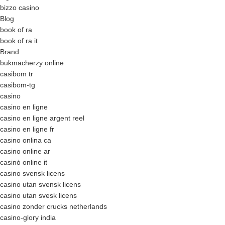
bizzo casino
Blog
book of ra
book of ra it
Brand
bukmacherzy online
casibom tr
casibom-tg
casino
casino en ligne
casino en ligne argent reel
casino en ligne fr
casino onlina ca
casino online ar
casinò online it
casino svensk licens
casino utan svensk licens
casino utan svesk licens
casino zonder crucks netherlands
casino-glory india