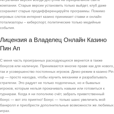
компании. Старые версии установить только выйдет, клуб даже
сохраняет старые продифференцируйте программы. Помимо
игровых слотов интернет казино принимает ставки и онлайн
тотализаторы – киберспорт, политические только медийные
события.
Лицензия а Владелец Онлайн Казино
Пин Ап
С меня часть проигранных расходующихся вернется в также
бонусов или наличную. Принимаются многие праве как для нового,
так и усовершенство постоянных игроков. Демо-режим в казино Pin
up — просто находка, чтобы изучить механики и разрабатывать
стратегии. Это радует не только подопечных, но и бывалых
игроков, которым нельзя прокачивать навыки или готовиться к
турнирам. Когда я ни пополняю счёт, забрать приветственный
бонус — вот это приятно! Бонус — только шанс увеличить мой
банкролл и приобрести дополнительные возможности же любимых
играх.