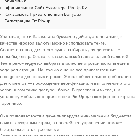
обналичил
официальным Сайт Букмекера Pin Up Kz
Как заиметь Приветственный Бонус за
Регистрацию От Pin-up:
Учитывая, что и Казахстане букмекер действуете легально, в
качестве игровой валюты можно использовать тенге.
Соответственно, для этого лучше выбирать для депозита те
способы, они работают с казахстанской национальной валютой.
Тенге рекомендуется выбрать а качестве игровой валюты еще в
ходе регистрации. Но, только еще не всё приветственные
поощрения ддя новых игроков. Же как обязательное требование
для клиентов — прохождение верификации, и выполнение этого
условия вам также доступен бонус. В красовании числе, и и
установку мобильного приложения Pin-Up для комфортнее игры на
торопливо.
Она позволяет гостям даже пиппардом минимальным бюджетом
начать к азартным играм, а простейшее управление поможет
быстро осознать с условиями.