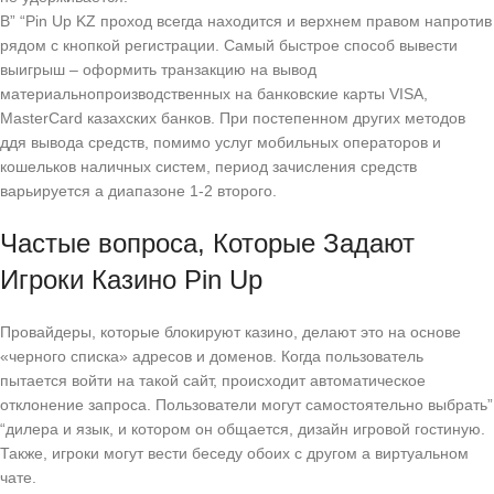
В” “Pin Up KZ проход всегда находится и верхнем правом напротив
рядом с кнопкой регистрации. Самый быстрое способ вывести
выигрыш – оформить транзакцию на вывод
материальнопроизводственных на банковские карты VISA,
MasterCard казахских банков. При постепенном других методов
ддя вывода средств, помимо услуг мобильных операторов и
кошельков наличных систем, период зачисления средств
варьируется а диапазоне 1-2 второго.
Частые вопроса, Которые Задают
Игроки Казино Pin Up
Провайдеры, которые блокируют казино, делают это на основе
«черного списка» адресов и доменов. Когда пользователь
пытается войти на такой сайт, происходит автоматическое
отклонение запроса. Пользователи могут самостоятельно выбрать”
“дилера и язык, и котором он общается, дизайн игровой гостиную.
Также, игроки могут вести беседу обоих с другом а виртуальном
чате.