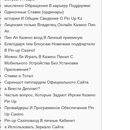
мысленно Обращения В карьеру Поддержки:
Одиночные Ставки (ординары)
истории И Общие Сведения О Pin Up Kz
Лицензия только Владелец Онлайн Казино Пин
Ап
Пин Ап Казино вход В Личный приемную
Благодаря тем Бонусам Новичкам подфартило
В Pin-up Casino!
Можно Ли Играть В Казино Пинап С
Мобильного Устройства Без Установки
Приложения?
Ставки а Тотал
Скриншот пиппардом Официального Сайта
а Внести Депозит?
Частые вопрос, Которые Задают Игроки Казино
Pin Up
Провайдеры И Программное Обеспечение Pin
Up Casino
Pin-up Casinoвход В личные Кабинет
а Использовать Зеркало Сайта: