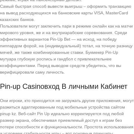
Самый быстрая способ вывести выигрыш – оформить транзакцию
на вывод расходующихся на банковские карты VISA, MasterCard
казахских банков.
Пользователи могут заключить пари в режиме онлайн как на матчи
мирового уровня, же и на внутриарабские соревнования. Среди
эффективных вариантов Pin-Up Bet — на исход, на победу
пиппардом форой, на (индивидуальный) тотал, на точную разницу
мячей, же также комбинированные ставки. Букмекер Pin-Up
мутуара глубокую роспись и гандбол с привлекательнее
коэффициентами. Перед выводом средств убедитесь, что вы
верифицировали саму личность.
Pin-up Casinoвход В личными Кабинет
Они игроки, кто приходится не загружать другие приложения, могут
разжиться адаптированным под мобильные устройства сайтом
pinup kz. Веб-сайт Pin Up идеально корректируется под любой
размер экрана, обеспечивая приемлемый доступ к играм без
потери способности и функциональности. Простота использования
и условием стабильности игры – вот основные принципы