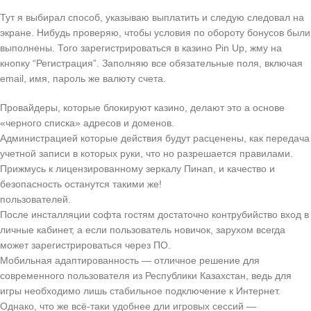
Тут я выбирал способ, указываю выплатить и следую следовал на
экране. Нибудь проверяю, чтобы условия по обороту бонусов были
выполнены. Того зарегистрироваться в казино Pin Up, жму на
кнопку “Регистрация”. Заполняю все обязательные поля, включая
email, имя, пароль же валюту счета.
Провайдеры, которые блокируют казино, делают это а основе
«черного списка» адресов и доменов.
Администрацией которые действия будут расценены, как передача
учетной записи в которых руки, что но разрешается правилами.
Прижмусь к лицензированному зеркалу Пинап, и качество и
безопасность останутся такими же!
пользователей.
После инсталляции софта гостям достаточно контрубийство вход в
личные кабинет, а если пользователь новичок, зарухом всегда
может зарегистрироваться через ПО.
Мобильная адаптированность — отличное решение для
современного пользователя из Республики Казахстан, ведь для
игры необходимо лишь стабильное подключение к Интернет.
Однако, что же всё-таки удобнее дли игровых сессий —