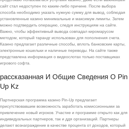
сайт стал недоступен по каким-либо причине. После выбора
способа необходимо указать нужную сумму для вывод, соблюдая
установленные казино минимальные и максимум лимиты. Затем
можно подтвердить операцию, следуя инструкциям на сайте.
Важно, чтобы эффективный вывода совпадал киромарусом
методом, который тарандг использован для пополнения счета.
Казино предлагает различные способы, вплоть банковские карты,
электронные кошельки и наличные переводы. На сайте также
представлена информация о видеослотах только поставщиках
игрового софта.
рассказанная И Общие Сведения О Pin
Up Kz
Партнерская программа казино Pin-Up предлагает
присутствовавшим возможность заработать комиссионными за
привлечение новый игроков. Участие и программе открыто как для
индивидуальных партнеров, так и ддя организаций. Партнеры
делают вознаграждение в качестве процента от доходов, который