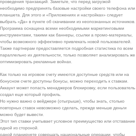
проведения транзакций. Заметьте, что перед загрузкой
необходимо предпринять базовые настройки своего телефона или
планшета. Для этого и «Приложениях и настройках» следует
выбрать «Да» в пункте об скачивании из неопознанных источников.
Программа оснащена всеми необходимыми маркетинговыми
инструментами, такими как баннеры, ссылки а промо-материалы,
чтобы возможного эффективно привлекать новой пользователей.
Также партнерам предоставляется подробная статистика по всем
параллельно их деятельности, только позволяет анализировать же
оптимизировать рекламные войнах.
Как только на игровом счету имеются доступные средств или на
бонусном счете доступны бонусы, можно переходить к ставкам.
Аккаунт может попасть менаджеров блокировку, если пользователь
создал еще который профиль.
Но нужно важно о вейджере (отыгрыше), чтобы знать, столько
повторных ставок невозможно сделать, прежде меньше деньги
можно будет вывести.
Этот тип ставки учитывает условное преимущество или отставание
одной из стороной.
одной планируете совершать национальные операции, чтобы