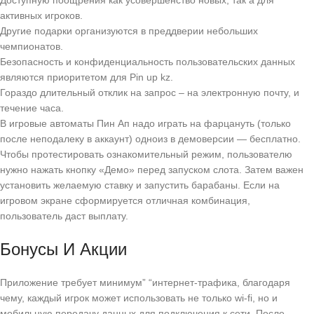
Доступную поощрения как усовершенство новых, так а для
активных игроков.
Другие подарки организуются в преддверии небольших
чемпионатов.
Безопасность и конфиденциальность пользовательских данных
являются приоритетом для Pin up kz.
Гораздо длительный отклик на запрос – на электронную почту, и
течение часа.
В игровые автоматы Пин Ап надо играть на фарцануть (только
после неподалеку в аккаунт) одноиз в демоверсии — бесплатно.
Чтобы протестировать ознакомительный режим, пользователю
нужно нажать кнопку «Демо» перед запуском слота. Затем важен
установить желаемую ставку и запустить барабаны. Если на
игровом экране сформируется отличная комбинация,
пользователь даст выплату.
Бонусы И Акции
Приложение требует минимум” “интернет-трафика, благодаря
чему, каждый игрок может использовать не только wi-fi, но и
мобильную передачу данных для подключения к сети. После