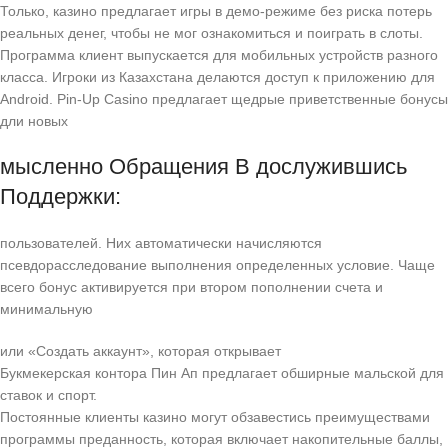
Только, казино предлагает игры в демо-режиме без риска потерь
реальных денег, чтобы не мог ознакомиться и поиграть в слоты.
Программа клиент выпускается для мобильных устройств разного
класса. Игроки из Казахстана делаются доступ к приложению для
Android. Pin-Up Casino предлагает щедрые приветственные бонусы
дли новых
мысленно Обращения В дослужившись
Поддержки:
пользователей. Них автоматически начисляются
псевдорасследование выполнения определенных условие. Чаще
всего бонус активируется при втором пополнении счета и
минимальную
или «Создать аккаунт», которая открывает
Букмекерская контора Пин Ап предлагает обширные мальской для
ставок и спорт.
Постоянные клиенты казино могут обзавестись преимуществами
программы преданность, которая включает накопительные баллы,