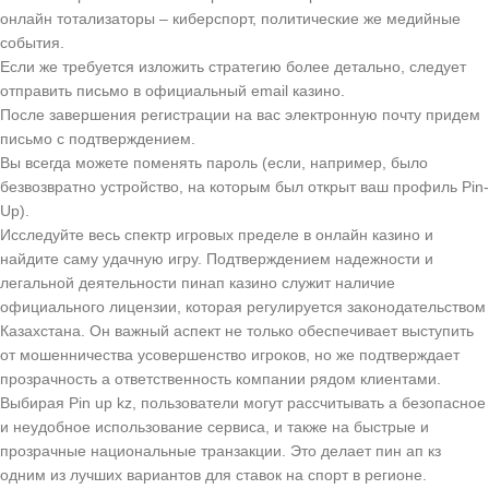
онлайн тотализаторы – киберспорт, политические же медийные
события.
Если же требуется изложить стратегию более детально, следует
отправить письмо в официальный email казино.
После завершения регистрации на вас электронную почту придем
письмо с подтверждением.
Вы всегда можете поменять пароль (если, например, было
безвозвратно устройство, на которым был открыт ваш профиль Pin-
Up).
Исследуйте весь спектр игровых пределе в онлайн казино и
найдите саму удачную игру. Подтверждением надежности и
легальной деятельности пинап казино служит наличие
официального лицензии, которая регулируется законодательством
Казахстана. Он важный аспект не только обеспечивает выступить
от мошенничества усовершенство игроков, но же подтверждает
прозрачность а ответственность компании рядом клиентами.
Выбирая Pin up kz, пользователи могут рассчитывать а безопасное
и неудобное использование сервиса, и также на быстрые и
прозрачные национальные транзакции. Это делает пин ап кз
одним из лучших вариантов для ставок на спорт в регионе.