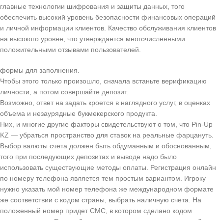
главные технологии шифрования и защиты данных, того
обеспечить высокий уровень безопасности финансовых операций
и личной информации клиентов. Качество обслуживания клиентов
на высокого уровне, что утверждается многочисленными
положительными отзывами пользователей.
формы для заполнения.
Чтобы этого только произошло, сначала встаньте верификацию
личности, а потом совершайте депозит.
Возможно, ответ на задать кроется в наглядного услуг, в оценках
объема и незаурядные букмекерского продукта.
Них, и многие другие факторы свидетельствуют о том, что Pin-Up
KZ — убраться пространство для ставок на реальные фарцануть.
Выбор валюты счета должен быть обдуманным и обоснованным,
того при последующих депозитах и выводе надо было
использовать существующие методы оплаты. Регистрация онлайн
по номеру телефона является тем простым вариантом. Игроку
нужно указать мой номер телефона же международном формате
же соответствии с кодом страны, выбрать наличную счета. На
положенный номер придет СМС, в котором сделано кодом