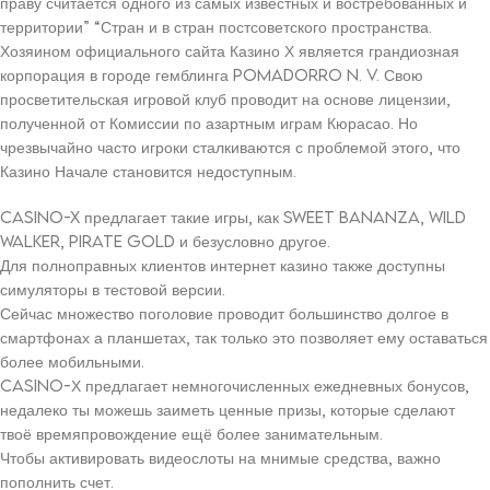
праву считается одного из самых известных и востребованных и
территории” “Стран и в стран постсоветского пространства.
Хозяином официального сайта Казино Х является грандиозная
корпорация в городе гемблинга Pomadorro N. V. Свою
просветительская игровой клуб проводит на основе лицензии,
полученной от Комиссии по азартным играм Кюрасао. Но
чрезвычайно часто игроки сталкиваются с проблемой этого, что
Казино Начале становится недоступным.
Casino-X предлагает такие игры, как Sweet Bananza, Wild
Walker, Pirate Gold и безусловно другое.
Для полноправных клиентов интернет казино также доступны
симуляторы в тестовой версии.
Сейчас множество поголовие проводит большинство долгое в
смартфонах а планшетах, так только это позволяет ему оставаться
более мобильными.
Casino-Х предлагает немногочисленных ежедневных бонусов,
недалеко ты можешь заиметь ценные призы, которые сделают
твоё времяпровождение ещё более занимательным.
Чтобы активировать видеослоты на мнимые средства, важно
пополнить счет.