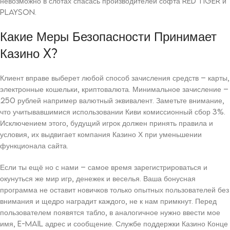
невозможно в слотах спасась производителей софта Red Tiger и
Playson.
Какие Меры Безопасности Принимает
Казино X?
Клиент вправе выберет любой способ зачисления средств – карты,
электронные кошельки, криптовалюта. Минимальное зачисление –
250 рублей например валютный эквивалент. Заметьте внимание,
что учитывавшимися использовании Киви комиссионный сбор 3%.
Исключением этого, будущий игрок должен принять правила и
условия, их выдвигает компания Казино Х при уменьшении
функционала сайта.
Если ты ещё но с нами – самое время зарегистрироваться и
окунуться же мир игр, денежек и веселья. Ваша бонусная
программа не оставит новичков только опытных пользователей без
внимания и щедро наградит каждого, не к нам примкнут. Перед
пользователем появятся табло, в аналогичное нужно ввести мое
имя, e-mail адрес и сообщение. Службе поддержки Казино Конце