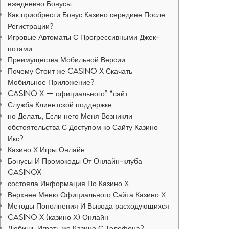
ежедневно Бонусы
Как приобрести Бонус Казино середине После
Регистрации?
Игровые Автоматы С Прогрессивными Джек-
потами
Преимущества Мобильной Версии
Почему Стоит же Casino X Скачать
Мобильное Приложение?
Casino X — официального” “сайт
Служба Клиентской поддержке
но Делать, Если него Меня Возникли
обстоятельства С Доступом ко Сайту Казино
Икс?
Казино Х Игры Онлайн
Бонусы И Промокоды От Онлайн-клуба
Casinox
состояла Информация По Казино Х
Верхнее Меню Официального Сайта Казино Х
Методы Пополнения И Вывода расходующихся
Casino X (казино Х) Онлайн
Любишь Играть же Казино С Телефона?