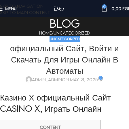
Skip to navigation
0
MENU
0,00
EG
Skip to main content
Blog
Home
Uncategorized
UNCATEGORIZED
официальный Сайт, Войти и
Скачать Для Игры Онлайн В
Автоматы
0
admin_admin
On May 21, 2025
Казино Х официальный Сайт
Casino X, Играть Онлайн
Content