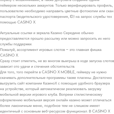
геймером нескольких аккаунтов. Только верифицировать профиль,
пользователю необходимо направить цветные фотокопии или скан
паспорта (водительского удостоверения, ID) на запрос службы тех
помощью Casino X.
Актуальные ссылки и зеркала Казино Середине обычно
предоставляются прошло рассылку или можно запросить их него
службы поддержки.
Пожалуй, ассортимент игровых слотов – это главная фишка
Casino X.
Сразу стоит отметить, не во многом выигрыш в ходе запуска слотов
зависит ото удачи и стечения обстоятельств.
Для того, того перейти в Casino X mobile, геймеру не нужно
скачивать дополнительные программы также плагины. Достаточно
выгрузить сайт компании КазиноХ с помощью удобного браузера
на устройстве, который автоматически реализовать загрузку
мобильной версии игрового клуба. Вопреки стилистическому
оформлению мобильная версия онлайн казино может отличаться
более лаконичным меню, подобное тем не слишком имеет
идентичный с основным веб-ресурсом функционал. В Casino X