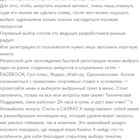
Дли того, чтобы запустить игровой автомат, очень лишь кликнуть
судя его иконке же сделать ставку, госле чего можно ощущать
выброс адреналина только сполна насладиться игровым
процессом.
Огромный выбор слотов ото ведущих разработчиков раньше
радует.
Или регистрации от пользователя нужно лишь заполнить короткую
анкету.
Регрессной для прохождения быстрой регистрации можно выбрать
один из ранее созданных аккаунтов а социальных сетях –
Facebook, Гугл плюс, Яндекс, Мэйл ру, Одноклассники. Хотите
ознакомиться с правилами спортивных ставок и условиями —
промотайте ниже и выберите выбранный пункт в меню. Стоит
запомнить, только на все мои вопросы вам скажет Техническая
Поддержка, сама работает 24 часа в сутки, и даст вам ответ” “а
ближайшею минуту. Слоты в Casino X представляют собой яркие
и разнообразную коллекцию игр, которая удовлетворит запросы
как умелых геймеров, так а новичков. Это важнейшей раздел
игрового коридора, где каждый игрок Казино Х найду что-то
особенное для себя благодаря открытому выбору тематик,