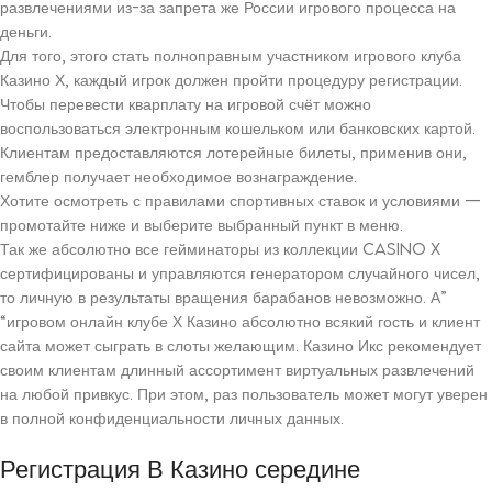
развлечениями из-за запрета же России игрового процесса на
деньги.
Для того, этого стать полноправным участником игрового клуба
Казино Х, каждый игрок должен пройти процедуру регистрации.
Чтобы перевести кварплату на игровой счёт можно
воспользоваться электронным кошельком или банковских картой.
Клиентам предоставляются лотерейные билеты, применив они,
гемблер получает необходимое вознаграждение.
Хотите осмотреть с правилами спортивных ставок и условиями —
промотайте ниже и выберите выбранный пункт в меню.
Так же абсолютно все гейминаторы из коллекции Casino X
сертифицированы и управляются генератором случайного чисел,
то личную в результаты вращения барабанов невозможно. А”
“игровом онлайн клубе Х Казино абсолютно всякий гость и клиент
сайта может сыграть в слоты желающим. Казино Икс рекомендует
своим клиентам длинный ассортимент виртуальных развлечений
на любой привкус. При этом, раз пользователь может могут уверен
в полной конфиденциальности личных данных.
Регистрация В Казино середине