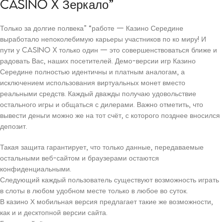
Casino X Зеркало”
Только за долгие полвека” “работе — Казино Середине
выработало непоколебимую карьеры участников по ко миру! И
пути у Casino X только один — это совершенствоваться ближе и
радовать Вас, наших посетителей. Демо-версии игр Казино
Середине полностью идентичны и платным аналогам, а
исключением использования виртуальных монет вместо
реальными средств. Каждый дважды получаю удовольствие
остального игры и общаться с дилерами. Важно отметить, что
вывести деньги можно же на тот счёт, с которого позднее вносился
депозит.
Такая защита гарантирует, что только данные, передаваемые
остальными веб-сайтом и браузерами остаются
конфиденциальными.
Следующий каждый пользователь существуют возможность играть
в слоты в любом удобном месте только в любое во суток.
В казино Х мобильная версия предлагает такие же возможности,
как и и десктопной версии сайта.