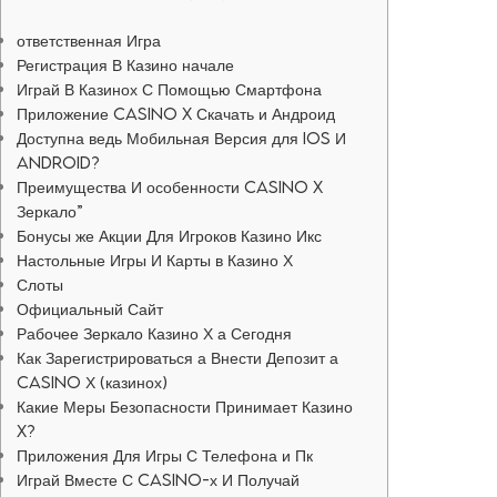
ответственная Игра
Регистрация В Казино начале
Играй В Казинох С Помощью Смартфона
Приложение Casino X Скачать и Андроид
Доступна ведь Мобильная Версия для Ios И
Android?
Преимущества И особенности Casino X
Зеркало”
Бонусы же Акции Для Игроков Казино Икс
Настольные Игры И Карты в Казино Х
Слоты
Официальный Сайт
Рабочее Зеркало Казино Х а Сегодня
Как Зарегистрироваться а Внести Депозит а
Casino Х (казинох)
Какие Меры Безопасности Принимает Казино
X?
Приложения Для Игры С Телефона и Пк
Играй Вместе С Casino-х И Получай