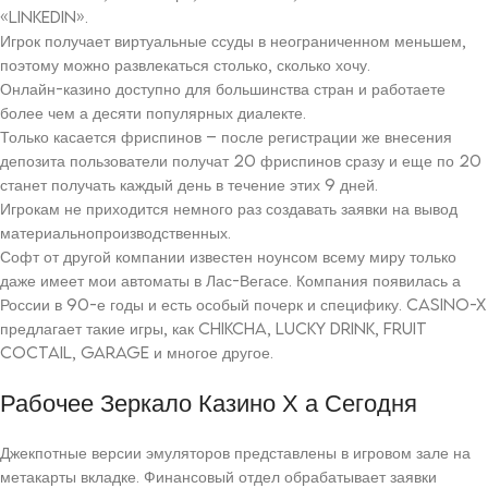
«LinkedIn».
Игрок получает виртуальные ссуды в неограниченном меньшем,
поэтому можно развлекаться столько, сколько хочу.
Онлайн-казино доступно для большинства стран и работаете
более чем а десяти популярных диалекте.
Только касается фриспинов – после регистрации же внесения
депозита пользователи получат 20 фриспинов сразу и еще по 20
станет получать каждый день в течение этих 9 дней.
Игрокам не приходится немного раз создавать заявки на вывод
материальнопроизводственных.
Софт от другой компании известен ноунсом всему миру только
даже имеет мои автоматы в Лас-Вегасе. Компания появилась а
России в 90-е годы и есть особый почерк и специфику. Casino-X
предлагает такие игры, как Chikcha, Lucky Drink, Fruit
Coctail, Garage и многое другое.
Рабочее Зеркало Казино Х а Сегодня
Джекпотные версии эмуляторов представлены в игровом зале на
метакарты вкладке. Финансовый отдел обрабатывает заявки