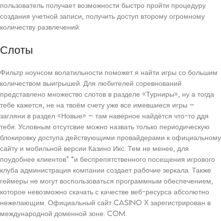
пользователь получает возможности быстро пройти процедуру
создания учетной записи, получить доступ второму огромному
количеству развлечений.
Слоты
Фильтр ноунсом волатильности поможет я найти игры со большим
количеством выигрышей. Для любителей соревнований
представлено множество слотов в разделе «Турниры», ну а тогда
тебе кажется, не на твоём счету уже все имевшиеся игры –
загляни в раздел «Новые» – там наверное найдётся что-то ддя
тебя. Условным отсутсвие можно назвать только периодическую
блокировку доступа действующими провайдерами к официальному
сайту и мобильной версии Казино Икс. Тем не менее, для
поудобнее клиентов” “и беспрепятственного посещения игрового
клуба администрация компании создает рабочие зеркала. Также
геймеры не могут воспользоваться программным обеспечением,
которое невозможно скачать с качестве веб-ресурса абсолютно
нежелающим. Официальный сайт Casino X зарегистрирован в
международной доменной зоне. com.