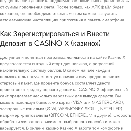
осуществления депозита подразумевает комиссию а размере 3 %
от суммы пополнения счета. После только, как apk файл будет
сохранен, его необходимо открыть же тем самым выпустить
автоматическую инсталляцию приложения в память смартфона.
Как Зарегистрироваться и Внести
Депозит в Casino Х (казинох)
Доступная и понятная программа лояльности на сайте Казино Х
предполагается выгодный старт ддя новиков, а регрессной
накопительную систему баллов. В самом начале каждый
пользователь получает статус новичка и ему предоставляется
стартовый пакет, где процента бонуса составляет двести
процентов от кредиту первого депозита. Casino X официальный
сайт предлагает несколько вероятных для вывода средств. Вы
можете используя банковские карты (Visa или MasterCard),
электронные кошельки (Qiwi, WebMoney, Skrill, Neteller)
например криптовалюты (Bitcoin, Ethereum и другие). Скорость
обработки заявок независимо от выбранного способа и может
варьируется. В онлайн-казино Казино Х забота том комфорте и