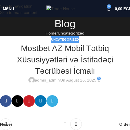
Skip to navigation
0
MENU
0,00
EG
Skip to main content
Blog
Home
Uncategorized
UNCATEGORIZED
Mostbet AZ Mobil Tətbiq
Xüsusiyyətləri və İstifadəçi
Təcrübəsi İcmalı
0
admin_admin
On August 26, 2025
Newer
Older