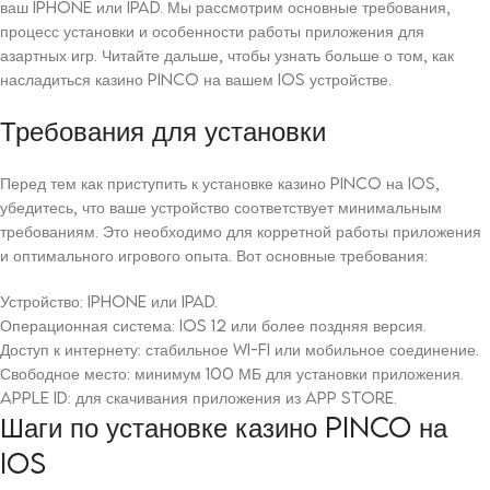
ваш iPhone или iPad. Мы рассмотрим основные требования,
процесс установки и особенности работы приложения для
азартных игр. Читайте дальше, чтобы узнать больше о том, как
насладиться казино Pinco на вашем iOS устройстве.
Требования для установки
Перед тем как приступить к установке казино Pinco на iOS,
убедитесь, что ваше устройство соответствует минимальным
требованиям. Это необходимо для корретной работы приложения
и оптимального игрового опыта. Вот основные требования:
Устройство: iPhone или iPad.
Операционная система: iOS 12 или более поздняя версия.
Доступ к интернету: стабильное Wi-Fi или мобильное соединение.
Свободное место: минимум 100 МБ для установки приложения.
Apple ID: для скачивания приложения из App Store.
Шаги по установке казино Pinco на
iOS