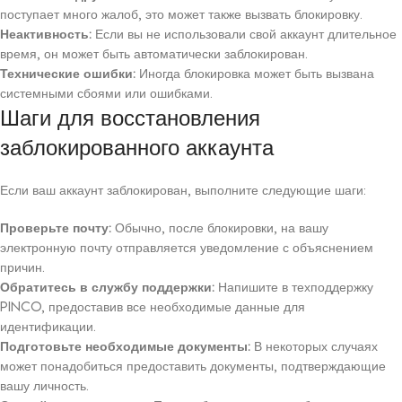
поступает много жалоб, это может также вызвать блокировку.
Неактивность:
Если вы не использовали свой аккаунт длительное
время, он может быть автоматически заблокирован.
Технические ошибки:
Иногда блокировка может быть вызвана
системными сбоями или ошибками.
Шаги для восстановления
заблокированного аккаунта
Если ваш аккаунт заблокирован, выполните следующие шаги:
Проверьте почту:
Обычно, после блокировки, на вашу
электронную почту отправляется уведомление с объяснением
причин.
Обратитесь в службу поддержки:
Напишите в техподдержку
Pinco, предоставив все необходимые данные для
идентификации.
Подготовьте необходимые документы:
В некоторых случаях
может понадобиться предоставить документы, подтверждающие
вашу личность.