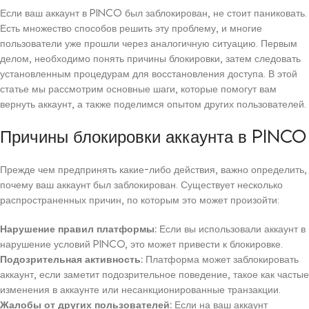
Если ваш аккаунт в Pinco был заблокирован, не стоит паниковать.
Есть множество способов решить эту проблему, и многие
пользователи уже прошли через аналогичную ситуацию. Первым
делом, необходимо понять причины блокировки, затем следовать
установленным процедурам для восстановления доступа. В этой
статье мы рассмотрим основные шаги, которые помогут вам
вернуть аккаунт, а также поделимся опытом других пользователей.
Причины блокировки аккаунта в Pinco
Прежде чем предпринять какие-либо действия, важно определить,
почему ваш аккаунт был заблокирован. Существует несколько
распространенных причин, по которым это может произойти:
Нарушение правил платформы:
Если вы использовали аккаунт в
нарушение условий Pinco, это может привести к блокировке.
Подозрительная активность:
Платформа может заблокировать
аккаунт, если заметит подозрительное поведение, такое как частые
изменения в аккаунте или несанкционированные транзакции.
Жалобы от других пользователей:
Если на ваш аккаунт