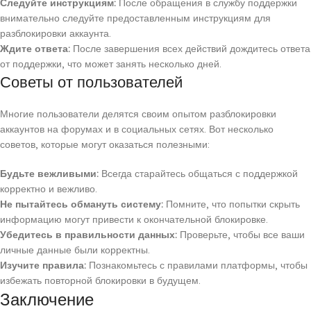
Следуйте инструкциям:
После обращения в службу поддержки
внимательно следуйте предоставленным инструкциям для
разблокировки аккаунта.
Ждите ответа:
После завершения всех действий дождитесь ответа
от поддержки, что может занять несколько дней.
Советы от пользователей
Многие пользователи делятся своим опытом разблокировки
аккаунтов на форумах и в социальных сетях. Вот несколько
советов, которые могут оказаться полезными:
Будьте вежливыми:
Всегда старайтесь общаться с поддержкой
корректно и вежливо.
Не пытайтесь обмануть систему:
Помните, что попытки скрыть
информацию могут привести к окончательной блокировке.
Убедитесь в правильности данных:
Проверьте, чтобы все ваши
личные данные были корректны.
Изучите правила:
Познакомьтесь с правилами платформы, чтобы
избежать повторной блокировки в будущем.
Заключение