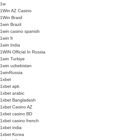
1w
1Win AZ Casino
1Win Brasil
1win Brazil
1win casino spanish
1win fr
1win India
1WIN Official In Russia
1win Turkiye
1win uzbekistan
1winRussia
1xbet
1xbet apk
1xbet arabic
1xbet Bangladesh
1xbet Casino AZ
1xbet casino BD
1xbet casino french
1xbet india
1xbet Korea