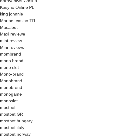
KaravanBet Casino
Kasyno Online PL
king johnnie
Maribet casino TR
Masalbet
Maxi reviewe
mini-review
Mini-reviews
mombrand
mono brand
mono slot
Mono-brand
Monobrand
monobrend
monogame
monoslot
mostbet
mostbet GR
mostbet hungary
mostbet italy
mostbet norway