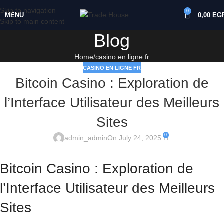
Skip to navigation
0
MENU
0,00
EG
Skip to main content
Blog
Home
casino en ligne fr
CASINO EN LIGNE FR
Bitcoin Casino : Exploration de
l’Interface Utilisateur des Meilleurs
Sites
0
admin_admin
On July 24, 2025
Bitcoin Casino : Exploration de
l’Interface Utilisateur des Meilleurs
Sites