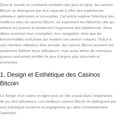
Dans le monde en constante évolution des jeux en ligne, les casinos
Bitcoin se distinguent par leur capacité à offrir des expériences
utilisateur optimisées et innovantes. Cet article explore l’interface des
meilleurs sites de casinos Bitcoin, en examinant les éléments clés qui
attirent les joueurs et améliorent l’ergonomie des plateformes. Nous
allons examiner leur conception, leur navigation, ainsi que les
fonctionnalités exclusives qui rendent ces casinos uniques. Grâce à
une interface utilisateur bien pensée, les casinos Bitcoin peuvent non
seulement fidéliser leurs utilisateurs, mais aussi attirer de nouveaux
joueurs souhaitant profiter de jeux d’argent plus sécurisés et
anonymes.
1. Design et Esthétique des Casinos
Bitcoin
Le design d’un casino en ligne joue un rôle crucial dans l’expérience
de jeu des utilisateurs. Les meilleurs casinos Bitcoin se distinguent par
une esthétique moderne et engageante qui attire immédiatement
l’attention.