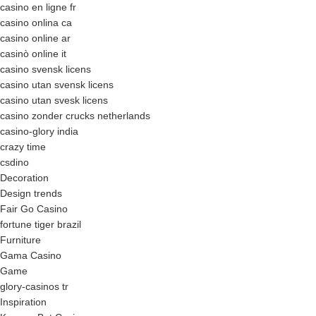
casino en ligne fr
casino onlina ca
casino online ar
casinò online it
casino svensk licens
casino utan svensk licens
casino utan svesk licens
casino zonder crucks netherlands
casino-glory india
crazy time
csdino
Decoration
Design trends
Fair Go Casino
fortune tiger brazil
Furniture
Gama Casino
Game
glory-casinos tr
Inspiration