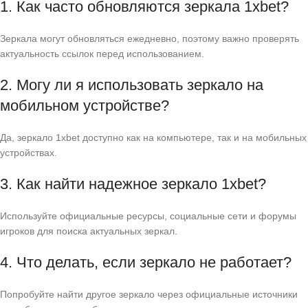
1. Как часто обновляются зеркала 1xbet?
Зеркала могут обновляться ежедневно, поэтому важно проверять
актуальность ссылок перед использованием.
2. Могу ли я использовать зеркало на
мобильном устройстве?
Да, зеркало 1xbet доступно как на компьютере, так и на мобильных
устройствах.
3. Как найти надежное зеркало 1xbet?
Используйте официальные ресурсы, социальные сети и форумы
игроков для поиска актуальных зеркал.
4. Что делать, если зеркало не работает?
Попробуйте найти другое зеркало через официальные источники