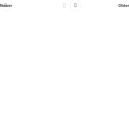
Newer
Older