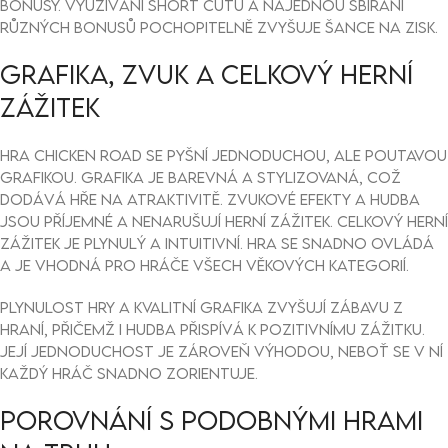
bonusy. Využívání short cutů a najednou sbírání
různých bonusů pochopitelně zvyšuje šance na zisk.
Grafika, zvuk a celkový herní
zážitek
Hra Chicken Road se pyšní jednoduchou, ale poutavou
grafikou. Grafika je barevná a stylizovaná, což
dodává hře na atraktivitě. Zvukové efekty a hudba
jsou příjemné a nenarušují herní zážitek. Celkový herní
zážitek je plynulý a intuitivní. Hra se snadno ovládá
a je vhodná pro hráče všech věkových kategorií.
Plynulost hry a kvalitní grafika zvyšují zábavu z
hraní, přičemž i hudba přispívá k pozitivnímu zážitku.
Její jednoduchost je zároveň výhodou, neboť se v ní
každý hráč snadno zorientuje.
Porovnání s podobnými hrami