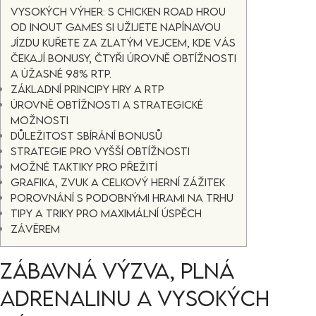
vysokých výher: s Chicken Road hrou
od InOut Games si užijete napínavou
jízdu kuřete za zlatým vejcem, kde vás
čekají bonusy, čtyři úrovně obtížnosti
a úžasné 98% RTP.
Základní principy hry a RTP
Úrovně obtížnosti a strategické
možnosti
Důležitost sbírání bonusů
Strategie pro vyšší obtížnosti
Možné taktiky pro přežití
Grafika, zvuk a celkový herní zážitek
Porovnání s podobnými hrami na trhu
Tipy a triky pro maximální úspěch
Závěrem
Zábavná výzva, plná
adrenalinu a vysokých