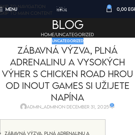
Skip to navigation
0
MENU
0,00
EG
Skip to main content
Blog
Home
Uncategorized
UNCATEGORIZED
Zábavná výzva, plná
adrenalinu a vysokých
výher s Chicken Road hrou
od InOut Games si užijete
napína
0
admin_admin
On December 31, 2025
Zábavná výzva, plná adrenalinu a