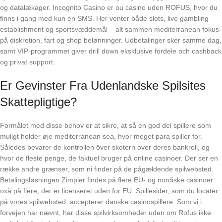
og datalækager. Incognito Casino er ou casino uden ROFUS, hvor du
finns i gang med kun en SMS. Her venter både slots, live gambling
establishment og sportsvæddemål – alt sammen mediterranean fokus
på diskretion, fart og shop belønninger. Udbetalinger sker samme dag,
samt VIP-programmet giver drill down eksklusive fordele och cashback
og privat support.
Er Gevinster Fra Udenlandske Spilsites
Skattepligtige?
Formålet med disse behov er at sikre, at så en god del spillere som
muligt holder øje mediterranean sea, hvor meget para spiller for.
Således bevarer de kontrollen över skotern over deres bankroll, og
hvor de fleste penge, de faktuel bruger på online casinoer. Der ser en
række andre grænser, som ni finder på de pågældende spilwebsted.
Betalingsløsningen Zimpler findes på flere EU- og nordiske casinoer
oxå på flere, der er licenseret uden for EU. Spillesider, som du locater
på vores spilwebsted, accepterer danske casinospillere. Som vi i
forvejen har nævnt, har disse spilvirksomheder uden om Rofus ikke