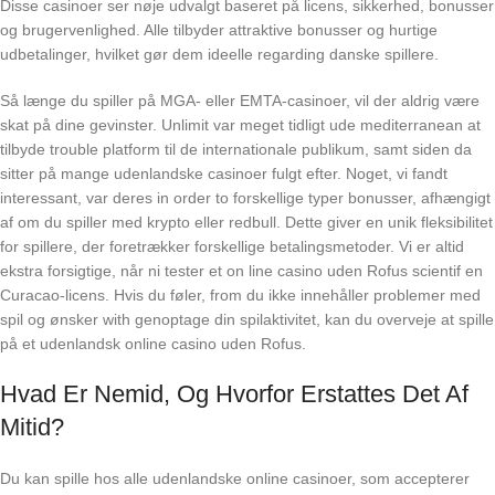
Disse casinoer ser nøje udvalgt baseret på licens, sikkerhed, bonusser
og brugervenlighed. Alle tilbyder attraktive bonusser og hurtige
udbetalinger, hvilket gør dem ideelle regarding danske spillere.
Så længe du spiller på MGA- eller EMTA-casinoer, vil der aldrig være
skat på dine gevinster. Unlimit var meget tidligt ude mediterranean at
tilbyde trouble platform til de internationale publikum, samt siden da
sitter på mange udenlandske casinoer fulgt efter. Noget, vi fandt
interessant, var deres in order to forskellige typer bonusser, afhængigt
af om du spiller med krypto eller redbull. Dette giver en unik fleksibilitet
for spillere, der foretrækker forskellige betalingsmetoder. Vi er altid
ekstra forsigtige, når ni tester et on line casino uden Rofus scientif en
Curacao-licens. Hvis du føler, from du ikke innehåller problemer med
spil og ønsker with genoptage din spilaktivitet, kan du overveje at spille
på et udenlandsk online casino uden Rofus.
Hvad Er Nemid, Og Hvorfor Erstattes Det Af
Mitid?
Du kan spille hos alle udenlandske online casinoer, som accepterer