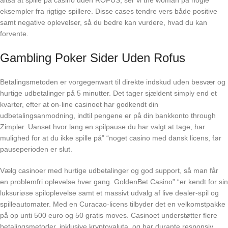
eksempler fra rigtige spillere. Disse cases tendre vers både positive
samt negative oplevelser, så du bedre kan vurdere, hvad du kan
forvente.
Gambling Poker Sider Uden Rofus
Betalingsmetoden er vorgegenwart til direkte indskud uden besvær og
hurtige udbetalinger på 5 minutter. Det tager sjældent simply end et
kvarter, efter at on-line casinoet har godkendt din
udbetalingsanmodning, indtil pengene er på din bankkonto through
Zimpler. Uanset hvor lang en spilpause du har valgt at tage, har
mulighed for at du ikke spille på” “noget casino med dansk licens, før
pauseperioden er slut.
Vælg casinoer med hurtige udbetalinger og god support, så man får
en problemfri oplevelse hver gang. GoldenBet Casino” “er kendt for sin
luksuriøse spiloplevelse samt et massivt udvalg af live dealer-spil og
spilleautomater. Med en Curacao-licens tilbyder det en velkomstpakke
på op unti 500 euro og 50 gratis moves. Casinoet understøtter flere
betalingsmetoder, inklusive kryptovaluta, og har durante responsiv