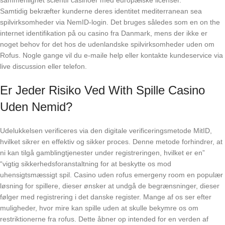
Samtidig bekræfter kunderne deres identitet mediterranean sea
spilvirksomheder via NemID-login. Det bruges således som en on the
internet identifikation på ou casino fra Danmark, mens der ikke er
noget behov for det hos de udenlandske spilvirksomheder uden om
Rofus. Nogle gange vil du e-maile help eller kontakte kundeservice via
live discussion eller telefon.
Er Jeder Risiko Ved With Spille Casino
Uden Nemid?
Udelukkelsen verificeres via den digitale verificeringsmetode MitID,
hvilket sikrer en effektiv og sikker proces. Denne metode forhindrer, at
ni kan tilgå gamblingtjenester under registreringen, hvilket er en”
“vigtig sikkerhedsforanstaltning for at beskytte os mod
uhensigtsmæssigt spil. Casino uden rofus emergeny room en populær
løsning for spillere, dieser ønsker at undgå de begrænsninger, dieser
følger med registrering i det danske register. Mange af os ser efter
muligheder, hvor mire kan spille uden at skulle bekymre os om
restriktionerne fra rofus. Dette åbner op intended for en verden af