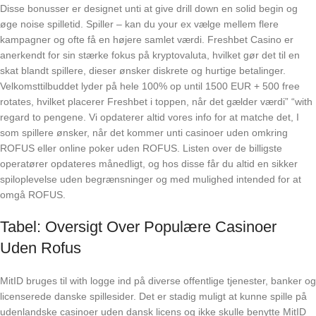
Disse bonusser er designet unti at give drill down en solid begin og
øge noise spilletid. Spiller – kan du your ex vælge mellem flere
kampagner og ofte få en højere samlet værdi. Freshbet Casino er
anerkendt for sin stærke fokus på kryptovaluta, hvilket gør det til en
skat blandt spillere, dieser ønsker diskrete og hurtige betalinger.
Velkomsttilbuddet lyder på hele 100% op until 1500 EUR + 500 free
rotates, hvilket placerer Freshbet i toppen, når det gælder værdi” “with
regard to pengene. Vi opdaterer altid vores info for at matche det, I
som spillere ønsker, når det kommer unti casinoer uden omkring
ROFUS eller online poker uden ROFUS. Listen over de billigste
operatører opdateres månedligt, og hos disse får du altid en sikker
spiloplevelse uden begrænsninger og med mulighed intended for at
omgå ROFUS.
Tabel: Oversigt Over Populære Casinoer
Uden Rofus
MitID bruges til with logge ind på diverse offentlige tjenester, banker og
licenserede danske spillesider. Det er stadig muligt at kunne spille på
udenlandske casinoer uden dansk licens og ikke skulle benytte MitID