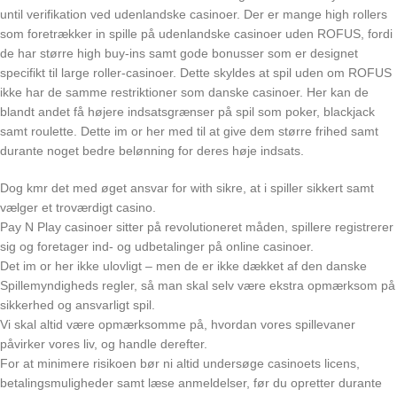
until verifikation ved udenlandske casinoer. Der er mange high rollers
som foretrækker in spille på udenlandske casinoer uden ROFUS, fordi
de har større high buy-ins samt gode bonusser som er designet
specifikt til large roller-casinoer. Dette skyldes at spil uden om ROFUS
ikke har de samme restriktioner som danske casinoer. Her kan de
blandt andet få højere indsatsgrænser på spil som poker, blackjack
samt roulette. Dette im or her med til at give dem større frihed samt
durante noget bedre belønning for deres høje indsats.
Dog kmr det med øget ansvar for with sikre, at i spiller sikkert samt
vælger et troværdigt casino.
Pay N Play casinoer sitter på revolutioneret måden, spillere registrerer
sig og foretager ind- og udbetalinger på online casinoer.
Det im or her ikke ulovligt – men de er ikke dækket af den danske
Spillemyndigheds regler, så man skal selv være ekstra opmærksom på
sikkerhed og ansvarligt spil.
Vi skal altid være opmærksomme på, hvordan vores spillevaner
påvirker vores liv, og handle derefter.
For at minimere risikoen bør ni altid undersøge casinoets licens,
betalingsmuligheder samt læse anmeldelser, før du opretter durante