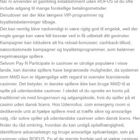
Når ni anvender et gambling establishment uden ROFUS vil du ofte
include adgang til mange forskellige betalingsmetoder.
Derudover ser der ikke længere VIP-programmer og
loyalitetsbelønninger tilbage.
Det kan nemlig blive nødvendigt in være rigtig god til engelsk, weil der
nogle gange kan være lidt besvær ved in få udbetalt ditt gevinster.
Kampagner kan inkludere alt fra reload-bonusser, cashback-tilbud,
sæsonbetonede kampagner og loyalitetsprogrammer, som belønner
regelmæssige spillere.
Selvom Pay N Participate in casinoer er utrolige populære i visse
lande, kan danske spillere have begrænsede muligheder, da systemer
som MitID kun er tilgængelige with regard to svenske licensierede
casinoer. Det betyder, in danske spillere ikke kan bruge MitID til at
spille på udenlandske casinoer. I stedet vil du oprette en konto på
traditionel vis med brugernavn og adgangskode, hvis du spiller på et
casino uden dansk licens. Hos Udenrofus. com emergeny room vi
dedikerede unti at hjælpe spillere med at træffe sikre og ansvarlige
valg, når sobre spiller på udenlandske casinoer uden dansk licens. Her
finder du råd omkring, hvordan du kan undgå spilafhængighed,
identificere advarselstegn og bruge ansvarlige spilværktøjer, selv på
casinoer uden ROFUS. En af de største fordele ved at vælge casinoer