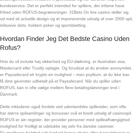
kundeservice. Det er perfekt intended for spillere, der infame have
frihed uden ROFUS-begrænsninger. 31Bets On line casino skiller sig
ud med sit actuelle design og et imponerende udvalg af over 2000 spil,
inklusive slots, holdem poker og sportsbetting.
Hvordan Finder Jeg Det Bedste Casino Uden
Rofus?
Hvis du vil include høj sikkerhed og EU-dækning, er Australian visa,
Mastercard eller Trustly oplagte. Og forudsat at du ønsker anonymitet,
er Paysafecard elr krypto en mulighed – men psyllium, at du ikke kan
få dine gevinster udbetalt på et Paysafecard. Når du spiller uden
ROFUS, kan ni ofte vælge mellem flere betalingsløsninger end i
Danmark.
Dette inkluderer også fordele ved udenlandske spillesider, som ofte
har større spilsamlinger og bonusser oxå et bredt udvalg af casinospil.
ROFUS er ain register, der provider personer med spilleafhængighed
mulighed for frivilligt at udelukke sej selv fra danske casinoer.
Du modtager beløbet och kontant bonus straks efter transaktionen er