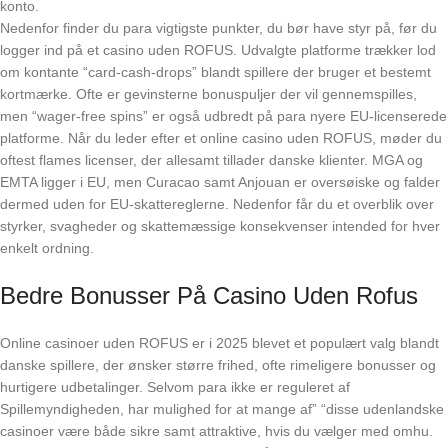
konto.
Nedenfor finder du para vigtigste punkter, du bør have styr på, før du
logger ind på et casino uden ROFUS. Udvalgte platforme trækker lod
om kontante “card-cash-drops” blandt spillere der bruger et bestemt
kortmærke. Ofte er gevinsterne bonuspuljer der vil gennemspilles,
men “wager-free spins” er også udbredt på para nyere EU-licenserede
platforme. Når du leder efter et online casino uden ROFUS, møder du
oftest flames licenser, der allesamt tillader danske klienter. MGA og
EMTA ligger i EU, men Curacao samt Anjouan er oversøiske og falder
dermed uden for EU-skattereglerne. Nedenfor får du et overblik over
styrker, svagheder og skattemæssige konsekvenser intended for hver
enkelt ordning.
Bedre Bonusser På Casino Uden Rofus
Online casinoer uden ROFUS er i 2025 blevet et populært valg blandt
danske spillere, der ønsker større frihed, ofte rimeligere bonusser og
hurtigere udbetalinger. Selvom para ikke er reguleret af
Spillemyndigheden, har mulighed for at mange af” “disse udenlandske
casinoer være både sikre samt attraktive, hvis du vælger med omhu.