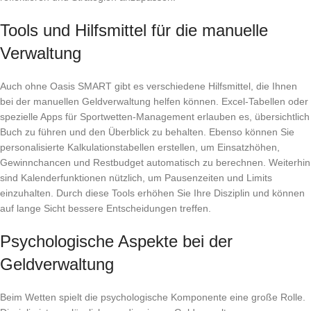
Tools und Hilfsmittel für die manuelle
Verwaltung
Auch ohne Oasis SMART gibt es verschiedene Hilfsmittel, die Ihnen
bei der manuellen Geldverwaltung helfen können. Excel-Tabellen oder
spezielle Apps für Sportwetten-Management erlauben es, übersichtlich
Buch zu führen und den Überblick zu behalten. Ebenso können Sie
personalisierte Kalkulationstabellen erstellen, um Einsatzhöhen,
Gewinnchancen und Restbudget automatisch zu berechnen. Weiterhin
sind Kalenderfunktionen nützlich, um Pausenzeiten und Limits
einzuhalten. Durch diese Tools erhöhen Sie Ihre Disziplin und können
auf lange Sicht bessere Entscheidungen treffen.
Psychologische Aspekte bei der
Geldverwaltung
Beim Wetten spielt die psychologische Komponente eine große Rolle.