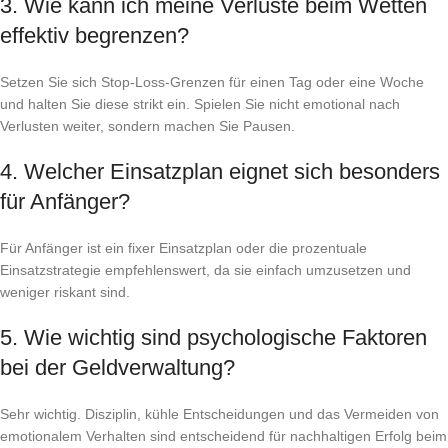
3. Wie kann ich meine Verluste beim Wetten
effektiv begrenzen?
Setzen Sie sich Stop-Loss-Grenzen für einen Tag oder eine Woche
und halten Sie diese strikt ein. Spielen Sie nicht emotional nach
Verlusten weiter, sondern machen Sie Pausen.
4. Welcher Einsatzplan eignet sich besonders
für Anfänger?
Für Anfänger ist ein fixer Einsatzplan oder die prozentuale
Einsatzstrategie empfehlenswert, da sie einfach umzusetzen und
weniger riskant sind.
5. Wie wichtig sind psychologische Faktoren
bei der Geldverwaltung?
Sehr wichtig. Disziplin, kühle Entscheidungen und das Vermeiden von
emotionalem Verhalten sind entscheidend für nachhaltigen Erfolg beim