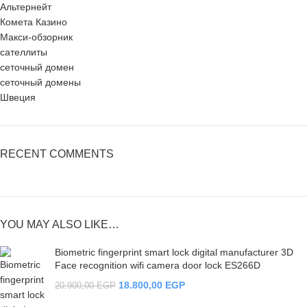
Альтернейт
Комета Казино
Макси-обзорник
сателлиты
сеточный домен
сеточный домены
Швеция
RECENT COMMENTS
YOU MAY ALSO LIKE…
Biometric fingerprint smart lock digital manufacturer 3D
Face recognition wifi camera door lock ES266D
18.800,00
EGP
20.900,00
EGP