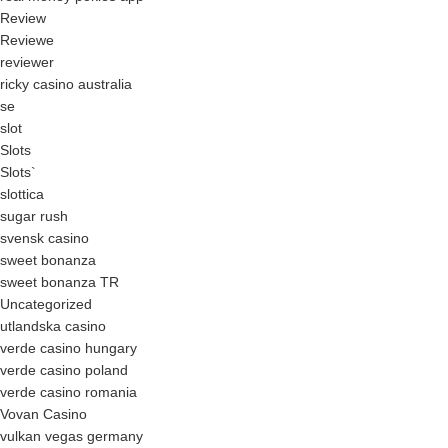
Review
Reviewe
reviewer
ricky casino australia
se
slot
Slots
Slots`
slottica
sugar rush
svensk casino
sweet bonanza
sweet bonanza TR
Uncategorized
utlandska casino
verde casino hungary
verde casino poland
verde casino romania
Vovan Casino
vulkan vegas germany