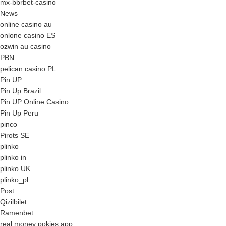
mx-bbrbet-casino
News
online casino au
onlone casino ES
ozwin au casino
PBN
pelican casino PL
Pin UP
Pin Up Brazil
Pin UP Online Casino
Pin Up Peru
pinco
Pirots SE
plinko
plinko in
plinko UK
plinko_pl
Post
Qizilbilet
Ramenbet
real money pokies app