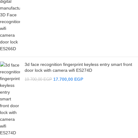
3d face recognition fingerprint keyless entry smart front
door lock with camera wifi ES274D
17.700,00
EGP
19.700,00
EGP