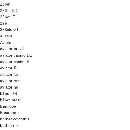
22bet
22Bet BD
22bet IT
296
888starz bd
austria
Aviator
aviator brazil
aviator casino DE
aviator casino fr
aviator IN
aviator ke
aviator mz
aviator ng
b1bet BR
b1bet brazil
Bankobet
Basaribet
bbrbet colombia
bbrbet mx