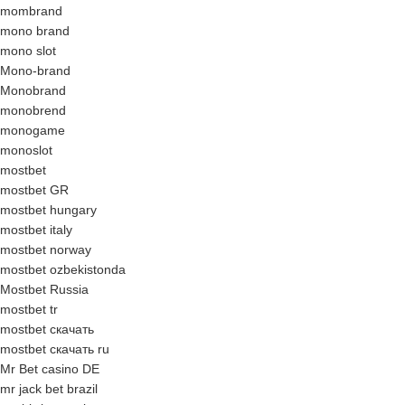
mombrand
mono brand
mono slot
Mono-brand
Monobrand
monobrend
monogame
monoslot
mostbet
mostbet GR
mostbet hungary
mostbet italy
mostbet norway
mostbet ozbekistonda
Mostbet Russia
mostbet tr
mostbet скачать
mostbet скачать ru
Mr Bet casino DE
mr jack bet brazil