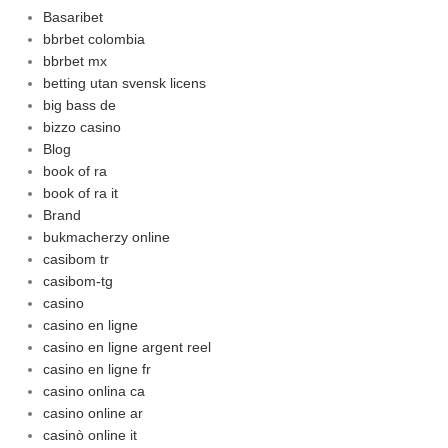
Basaribet
bbrbet colombia
bbrbet mx
betting utan svensk licens
big bass de
bizzo casino
Blog
book of ra
book of ra it
Brand
bukmacherzy online
casibom tr
casibom-tg
casino
casino en ligne
casino en ligne argent reel
casino en ligne fr
casino onlina ca
casino online ar
casinò online it