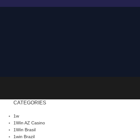
CATEGORIES
1w
1Win AZ Casino
1Win Brasil
1win Brazil