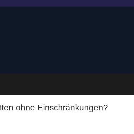
wetten ohne Einschränkungen?