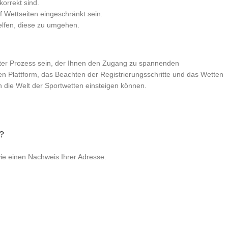
korrekt sind.
f Wettseiten eingeschränkt sein.
lfen, diese zu umgehen.
ierter Prozess sein, der Ihnen den Zugang zu spannenden
en Plattform, das Beachten der Registrierungsschritte und das Wetten
n die Welt der Sportwetten einsteigen können.
?
ie einen Nachweis Ihrer Adresse.