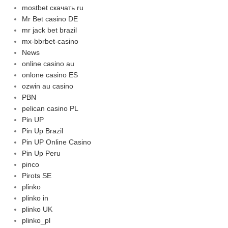
mostbet скачать ru
Mr Bet casino DE
mr jack bet brazil
mx-bbrbet-casino
News
online casino au
onlone casino ES
ozwin au casino
PBN
pelican casino PL
Pin UP
Pin Up Brazil
Pin UP Online Casino
Pin Up Peru
pinco
Pirots SE
plinko
plinko in
plinko UK
plinko_pl