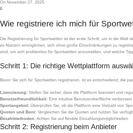
On November 27, 2025
0
Wie registriere ich mich für Sport
Die Registrierung für Sportwetten ist der erste Schritt, um in die Welt
es Nutzern ermöglichen, sich ohne große Einschränkungen zu registriere
sind, um sich problemlos für Sportwetten anzumelden, und welche Ti
Schritt 1: Die richtige Wettplattform auswä
Bevor Sie sich für Sportwetten registrieren, ist es entscheidend, die 
Lizenzierung:
Stellen Sie sicher, dass die Plattform lizenziert und reguli
Benutzerfreundlichkeit:
Eine intuitive Benutzeroberfläche verbessert
Sportangebot:
Überprüfen Sie, ob die Plattform eine Vielzahl von Spor
Quoten und Boni:
Vergleichen Sie die Quoten und nutzen Sie verfüg
Bezahlmethoden:
Achten Sie auf flexible Einzahlungsmöglichkeiten.
Schritt 2: Registrierung beim Anbieter