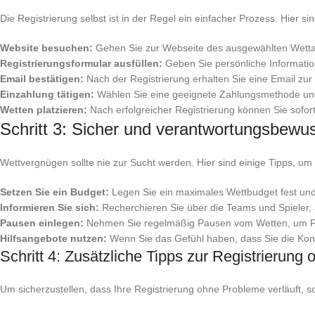
Die Registrierung selbst ist in der Regel ein einfacher Prozess. Hier si
Website besuchen:
Gehen Sie zur Webseite des ausgewählten Wetta
Registrierungsformular ausfüllen:
Geben Sie persönliche Informati
Email bestätigen:
Nach der Registrierung erhalten Sie eine Email zur
Einzahlung tätigen:
Wählen Sie eine geeignete Zahlungsmethode und 
Wetten platzieren:
Nach erfolgreicher Registrierung können Sie sofo
Schritt 3: Sicher und verantwortungsbewu
Wettvergnügen sollte nie zur Sucht werden. Hier sind einige Tipps, u
Setzen Sie ein Budget:
Legen Sie ein maximales Wettbudget fest und 
Informieren Sie sich:
Recherchieren Sie über die Teams und Spieler, 
Pausen einlegen:
Nehmen Sie regelmäßig Pausen vom Wetten, um Fr
Hilfsangebote nutzen:
Wenn Sie das Gefühl haben, dass Sie die Kontro
Schritt 4: Zusätzliche Tipps zur Registrierun
Um sicherzustellen, dass Ihre Registrierung ohne Probleme verläuft, s