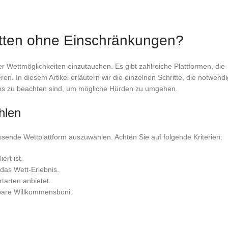
wetten ohne Einschränkungen?
 der Wettmöglichkeiten einzutauchen. Es gibt zahlreiche Plattformen, die
n. In diesem Artikel erläutern wir die einzelnen Schritte, die notwendi
pps zu beachten sind, um mögliche Hürden zu umgehen.
hlen
passende Wettplattform auszuwählen. Achten Sie auf folgende Kriterien:
ert ist.
 das Wett-Erlebnis.
tarten anbietet.
bare Willkommensboni.