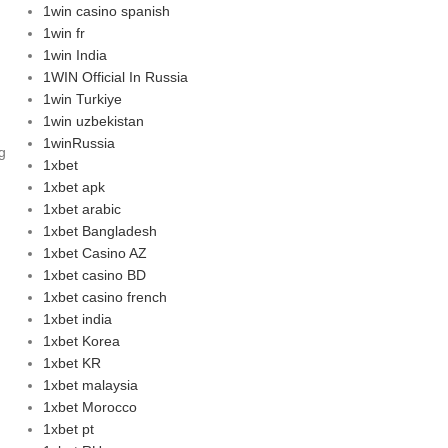
1win casino spanish
1win fr
1win India
1WIN Official In Russia
1win Turkiye
1win uzbekistan
1winRussia
g
1xbet
1xbet apk
1xbet arabic
1xbet Bangladesh
1xbet Casino AZ
1xbet casino BD
1xbet casino french
1xbet india
1xbet Korea
1xbet KR
1xbet malaysia
1xbet Morocco
1xbet pt