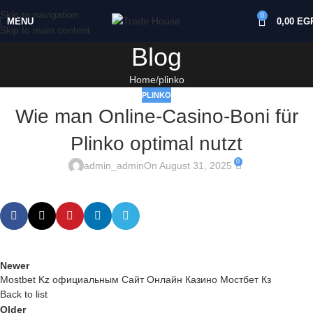
Skip to navigation
0
MENU
0,00
EG
Skip to main content
Blog
Home
plinko
PLINKO
Wie man Online-Casino-Boni für
Plinko optimal nutzt
0
admin_admin
On August 31, 2025
Newer
Mostbet Kz официальным Сайт Онлайн Казино Мостбет Кз
Back to list
Older