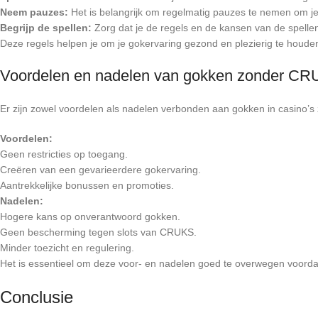
Neem pauzes:
Het is belangrijk om regelmatig pauzes te nemen om je
Begrijp de spellen:
Zorg dat je de regels en de kansen van de spellen 
Deze regels helpen je om je gokervaring gezond en plezierig te houd
Voordelen en nadelen van gokken zonder C
Er zijn zowel voordelen als nadelen verbonden aan gokken in casino’s
Voordelen:
Geen restricties op toegang.
Creëren van een gevarieerdere gokervaring.
Aantrekkelijke bonussen en promoties.
Nadelen:
Hogere kans op onverantwoord gokken.
Geen bescherming tegen slots van CRUKS.
Minder toezicht en regulering.
Het is essentieel om deze voor- en nadelen goed te overwegen voorda
Conclusie