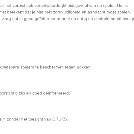
 het vereist ook verantwoordelijkheidsgevoel van de speler. Het is
et betekent dat je niet mét zorgvuldigheid en aandacht moet spelen.
n. Zorg dat je goed geïnformeerd bent en dat jij de controle houdt over j
 kwetsbare spelers te beschermen tegen gokken.
oorzichtig zijn en goed geïnformeerd.
 zijn zonder het toezicht van CRUKS.