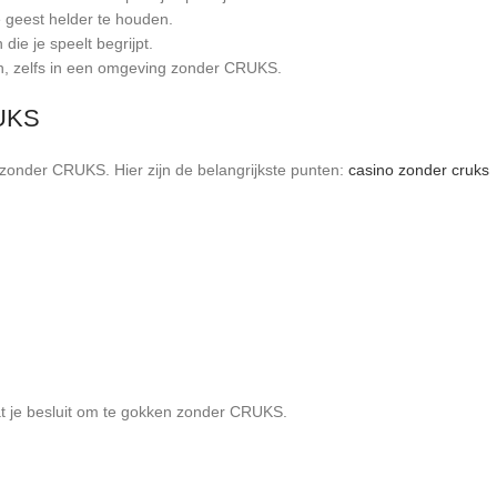
 geest helder te houden.
die je speelt begrijpt.
en, zelfs in een omgeving zonder CRUKS.
RUKS
 zonder CRUKS. Hier zijn de belangrijkste punten:
casino zonder cruks
t je besluit om te gokken zonder CRUKS.