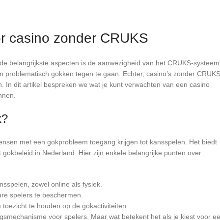
oor casino zonder CRUKS
n de belangrijkste aspecten is de aanwezigheid van het CRUKS-systeem
 om problematisch gokken tegen te gaan. Echter, casino’s zonder CRUK
 In dit artikel bespreken we wat je kunt verwachten van een casino
nnen.
k?
ensen met een gokprobleem toegang krijgen tot kansspelen. Het biedt
 gokbeleid in Nederland. Hier zijn enkele belangrijke punten over
nsspelen, zowel online als fysiek.
re spelers te beschermen.
toezicht te houden op de gokactiviteiten.
ingsmechanisme voor spelers. Maar wat betekent het als je kiest voor e