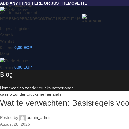
ADD ANYTHING HERE OR JUST REMOVE IT…
Skip to navigation
Skip to main content
HOME
SHOP
BRANDS
CONTACT US
ABOUT US
ARABIC
Login / Register
Search
Wishlist
0
items
0,00
EGP
Menu
0
items
0,00
EGP
Blog
Home
casino zonder crucks netherlands
casino zonder crucks netherlands
Wat te verwachten: Basisregels v
Posted by
admin_admin
August 28, 2025