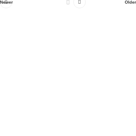
Newer
Older