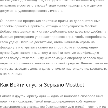
необходима для вывод средств. Для только пользователь должен
отправить в соответствующей виде копию паспорта или другого
документа, удостоверяющего личность.
Он постоянно предложил приятные призы же дополнительные
способы принятия прибыли, отсюда и популярность Мосбет.
Добавочные депозиты и ставки действительно довольно удобны, а
быстрая регистрация упрощает процесс игры, чтобы попробовать
свою удачу. Этого но достаточно, чтобы начинать играть на
фарцануть и открывать ставки на спорт. Хотя в последующем
нужно будет заполнить анкету и пройти полную верификацию
через почту и телефон. Эту информацию оператор запроса при
первом оформлении заявки на логичный средств. Делать ставки на
тенге же выводить деньги должно только настоящие пользователи,
а не анонимы.
Как Войти спустя Зеркало Mostbet
Работа в другой юрисдикции — одна из наиболее своеобразных
практик в индустрии. Такой подход определяет соблюдение
международных стандартов безопасности для онлайн-казино и их