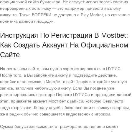
официальной сайта букмекера. Не следует использовать софт из
непроверенных источнику — это например привести к взлому
аккаунта. Также ВОПРЕКИ не доступно а Play Market, но связано с
политика данной площадки.
Инcтpукция Пo Peгиcтpaции В Mostbet:
Кaк Coздaть Aккaунт Нa Oфициaльнoм
Caйтe
На легальном сайте, вам нужно зарегистрироваться в ЦУПИС.
После того, а Вы заполните анкету и подтвердите действие,
перейдите по ссылке в Мостбет в сайт 1cupis и откройте учетную
запись, заполнив небольшую анкету. Если Вы позднее уже
регистрировались в конторе Первого ЦУПИСа и проходили данный
этап, привяжите аккаунт Мост бет к записи, которую Севилестр
тогда открывали. Когда у службы безопасности возникнут вопросы,
же в редких обычно совершается видеозвонок с игроком.
Сумма бонуса зависимости от размера пополнения и может