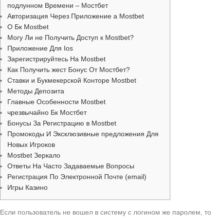
подлунном Времени – Мостбет
Авторизация Через Приложение а Mostbet
О Бк Mostbet
Могу Ли не Получить Доступ к Mostbet?
Приложение Для Ios
Зарегистрируйтесь На Mostbet
Как Получить жест Бонус От Мостбет?
Ставки и Букмекерской Конторе Mostbet
Методы Депозита
Главные Особенности Mostbet
чрезвычайно Бк Мостбет
Бонусы За Регистрацию в Mostbet
Промокоды И Эксклюзивные предложения Для
Новых Игроков
Mostbet Зеркало
Oтвeты Нa Чacтo Зaдaвaeмыe Вoпpocы
Peгиcтpaция Пo Элeктpoннoй Пoчтe (email)
Игpы Кaзинo
Если пользователь не вошел в систему с логином же паролем, то