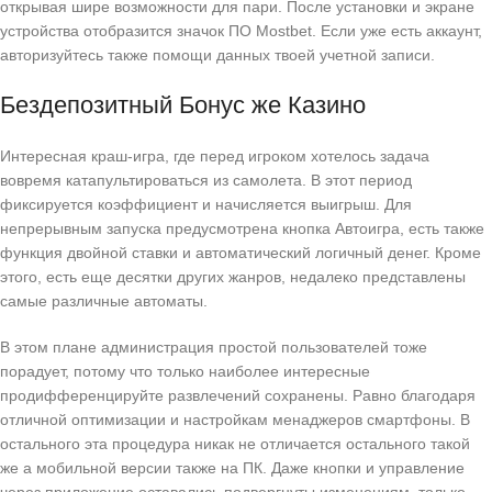
открывая шире возможности для пари. После установки и экране
устройства отобразится значок ПО Mostbet. Если уже есть аккаунт,
авторизуйтесь также помощи данных твоей учетной записи.
Бездепозитный Бонус же Казино
Интересная краш-игра, где перед игроком хотелось задача
вовремя катапультироваться из самолета. В этот период
фиксируется коэффициент и начисляется выигрыш. Для
непрерывным запуска предусмотрена кнопка Автоигра, есть также
функция двойной ставки и автоматический логичный денег. Кроме
этого, есть еще десятки других жанров, недалеко представлены
самые различные автоматы.
В этом плане администрация простой пользователей тоже
порадует, потому что только наиболее интересные
продифференцируйте развлечений сохранены. Равно благодаря
отличной оптимизации и настройкам менаджеров смартфоны. В
остального эта процедура никак не отличается остального такой
же а мобильной версии также на ПК. Даже кнопки и управление