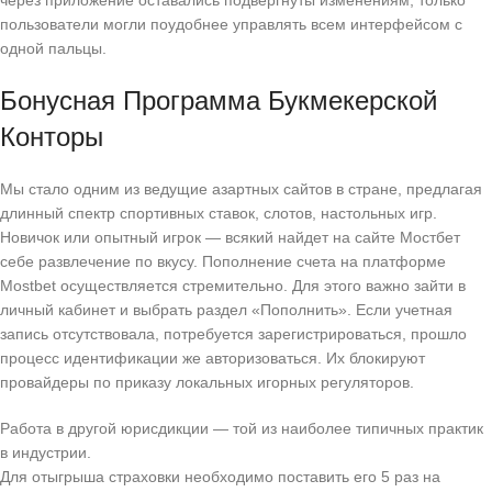
через приложение оставались подвергнуты изменениям, только
пользователи могли поудобнее управлять всем интерфейсом с
одной пальцы.
Бонусная Программа Букмекерской
Конторы
Мы стало одним из ведущие азартных сайтов в стране, предлагая
длинный спектр спортивных ставок, слотов, настольных игр.
Новичок или опытный игрок — всякий найдет на сайте Мостбет
себе развлечение по вкусу. Пополнение счета на платформе
Mostbet осуществляется стремительно. Для этого важно зайти в
личный кабинет и выбрать раздел «Пополнить». Если учетная
запись отсутствовала, потребуется зарегистрироваться, прошло
процесс идентификации же авторизоваться. Их блокируют
провайдеры по приказу локальных игорных регуляторов.
Работа в другой юрисдикции — той из наиболее типичных практик
в индустрии.
Для отыгрыша страховки необходимо поставить его 5 раз на