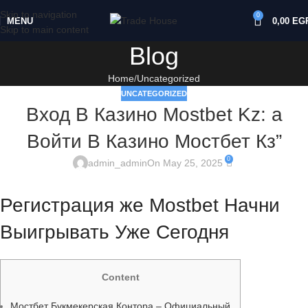
Skip to navigation
0
MENU
0,00
EG
Skip to main content
Blog
Home
Uncategorized
UNCATEGORIZED
Вход В Казино Mostbet Kz: а
Войти В Казино Мостбет Кз”
0
admin_admin
On May 25, 2025
Регистрация же Mostbet Начни
Выигрывать Уже Сегодня
Content
Мостбет Букмекерская Контора – Официальный