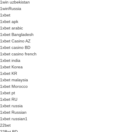
1win uzbekistan
1winRussia
1xbet
1xbet apk
1xbet arabic
1xbet Bangladesh
1xbet Casino AZ
1xbet casino BD
1xbet casino french
1xbet india
1xbet Korea
1xbet KR
1xbet malaysia
1xbet Morocco
1xbet pt
1xbet RU
1xbet russia
1xbet Russian
1xbet russian1
22bet
22Bet BD