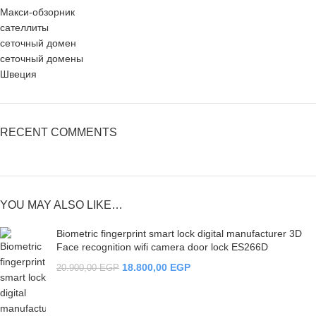
Макси-обзорник
сателлиты
сеточный домен
сеточный домены
Швеция
RECENT COMMENTS
YOU MAY ALSO LIKE…
Biometric fingerprint smart lock digital manufacturer 3D
Face recognition wifi camera door lock ES266D
18.800,00
EGP
20.900,00
EGP