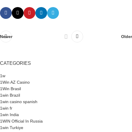
Newer
Older
CATEGORIES
1w
1Win AZ Casino
1Win Brasil
1win Brazil
1win casino spanish
1win fr
1win India
1WIN Official In Russia
1win Turkiye