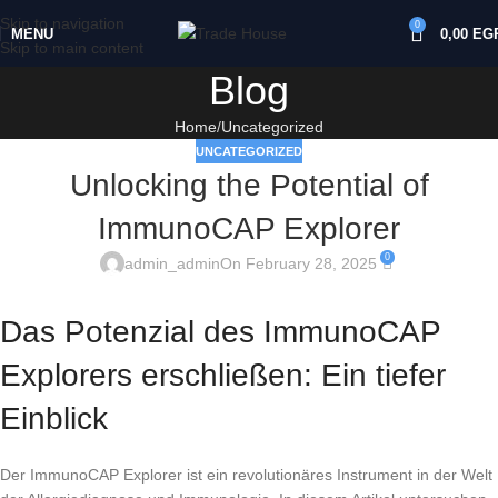
Skip to navigation
0
MENU
0,00
EG
Skip to main content
Blog
Home
Uncategorized
UNCATEGORIZED
Unlocking the Potential of
ImmunoCAP Explorer
0
admin_admin
On February 28, 2025
Das Potenzial des ImmunoCAP
Explorers erschließen: Ein tiefer
Einblick
Der ImmunoCAP Explorer ist ein revolutionäres Instrument in der Welt