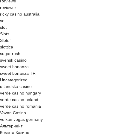
Reviewe
reviewer
ricky casino australia
se
slot
Slots
Slots`
slottica
sugar rush
svensk casino
sweet bonanza
sweet bonanza TR
Uncategorized
utlandska casino
verde casino hungary
verde casino poland
verde casino romania
Vovan Casino
vulkan vegas germany
Альтернейт
Комета Казино