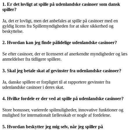
1. Er det lovligt at spille på udenlandske casinoer som dansk
spiller?
Ja, det er lovligt, men det anbefales at spille på casinoer med en
gyldig licens fra Spillemyndigheden for at sikre sikkerhed og
beskyttelse.
2. Hvordan kan jeg finde pålidelige udenlandske casinoer?
Se efter casinoer, der er licenseret af anerkendte myndigheder og læs
anmeldelser fra tidligere spillere.
3. Skal jeg betale skat af gevinster fra udenlandske casinoer?
Ja, danske spillere er forpligtet til at rapportere gevinster fra
udenlandske casinoer i deres skat.
4. Hvilke fordele er der ved at spille på udenlandske casinoer?
Store bonusser, varierede spilmuligheder, innovative funktioner og
mulighed for internationalt fællesskab er nogle af fordelene.
5. Hvordan beskytter jeg mig selv, når jeg spiller på