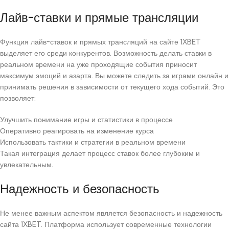
Лайв-ставки и прямые трансляции
Функция лайв-ставок и прямых трансляций на сайте 1xbet
выделяет его среди конкурентов. Возможность делать ставки в
реальном времени на уже проходящие события приносит
максимум эмоций и азарта. Вы можете следить за играми онлайн и
принимать решения в зависимости от текущего хода событий. Это
позволяет:
Улучшить понимание игры и статистики в процессе
Оперативно реагировать на изменение курса
Использовать тактики и стратегии в реальном времени
Такая интеграция делает процесс ставок более глубоким и
увлекательным.
Надежность и безопасность
Не менее важным аспектом является безопасность и надежность
сайта 1xbet. Платформа использует современные технологии