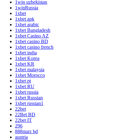
1win uzbekistan
1winRussia
1xbet
1xbet apk
1xbet arabic
1xbet Bangladesh
1xbet Casino AZ
1xbet casino BD
1xbet casino french
1xbet india
1xbet Korea
1xbet KR
1xbet malaysia
1xbet Morocco
1xbet pt
1xbet RU
1xbet russia
1xbet Russian
1xbet russian1
22bet
22Bet BD
22bet IT
296
888starz bd
austria