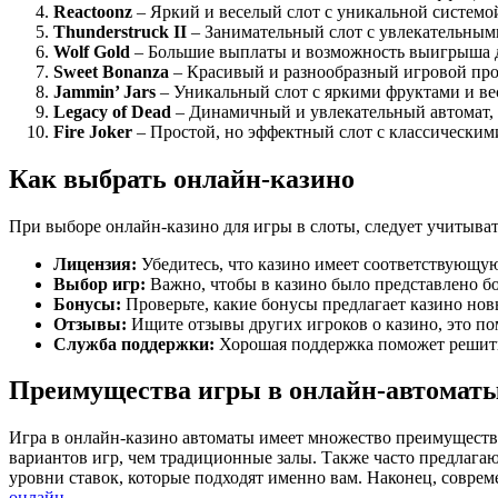
Reactoonz
– Яркий и веселый слот с уникальной систем
Thunderstruck II
– Занимательный слот с увлекательным
Wolf Gold
– Большие выплаты и возможность выигрыша д
Sweet Bonanza
– Красивый и разнообразный игровой пр
Jammin’ Jars
– Уникальный слот с яркими фруктами и ве
Legacy of Dead
– Динамичный и увлекательный автомат,
Fire Joker
– Простой, но эффектный слот с классическим
Как выбрать онлайн-казино
При выборе онлайн-казино для игры в слоты, следует учитыва
Лицензия:
Убедитесь, что казино имеет соответствующую
Выбор игр:
Важно, чтобы в казино было представлено б
Бонусы:
Проверьте, какие бонусы предлагает казино но
Отзывы:
Ищите отзывы других игроков о казино, это по
Служба поддержки:
Хорошая поддержка поможет решить
Преимущества игры в онлайн-автомат
Игра в онлайн-казино автоматы имеет множество преимуществ.
вариантов игр, чем традиционные залы. Также часто предлага
уровни ставок, которые подходят именно вам. Наконец, совре
онлайн
.