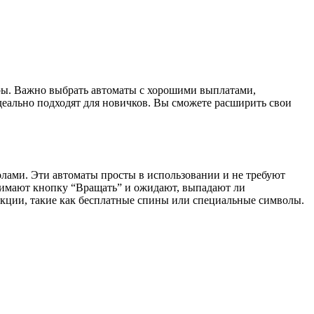
гры. Важно выбрать автоматы с хорошими выплатами,
деально подходят для новичков. Вы сможете расширить свои
олами. Эти автоматы просты в использовании и не требуют
ажимают кнопку “Вращать” и ожидают, выпадают ли
ции, такие как бесплатные спины или специальные символы.