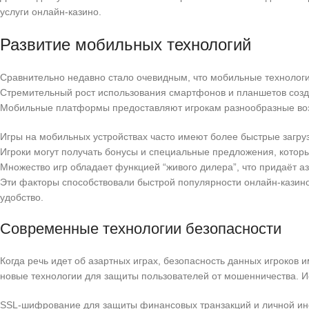
услуги онлайн-казино.
Развитие мобильных технологий
Сравнительно недавно стало очевидным, что мобильные технологи
Стремительный рост использования смартфонов и планшетов созд
Мобильные платформы предоставляют игрокам разнообразные во
Игры на мобильных устройствах часто имеют более быстрые загру
Игроки могут получать бонусы и специальные предложения, котор
Множество игр обладает функцией “живого дилера”, что придаёт 
Эти факторы способствовали быстрой популярности онлайн-казино
удобство.
Современные технологии безопасности
Когда речь идет об азартных играх, безопасность данных игроков
новые технологии для защиты пользователей от мошенничества. 
SSL-шифрование для защиты финансовых транзакций и личной и