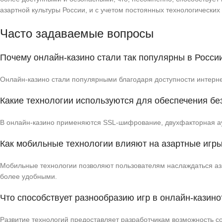
азартной культуры России, и с учетом постоянных технологически
Часто задаваемые вопросы
Почему онлайн-казино стали так популярны в Росси
Онлайн-казино стали популярными благодаря доступности интерн
Какие технологии используются для обеспечения бе
В онлайн-казино применяются SSL-шифрование, двухфакторная ау
Как мобильные технологии влияют на азартные игр
Мобильные технологии позволяют пользователям наслаждаться аза
более удобными.
Что способствует разнообразию игр в онлайн-казино
Развитие технологий предоставляет разработчикам возможность со