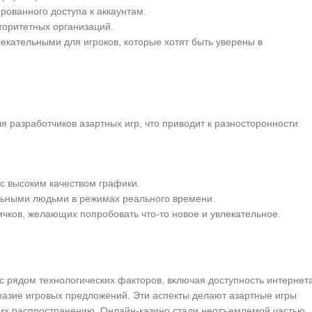
ованного доступа к аккаунтам.
торитетных организаций.
екательными для игроков, которые хотят быть уверены в
я разработчиков азартных игр, что приводит к разносторонности
 с высоким качеством графики.
льными людьми в режимах реального времени.
ичков, желающих попробовать что-то новое и увлекательное.
с рядом технологических факторов, включая доступность интернета
разие игровых предложений. Эти аспекты делают азартные игры
 их распространению. Онлайн-казино стали неотъемлемой частью