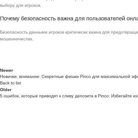
выбору для игроков.
Почему безопасность важна для пользователей онл
Безопасность данными игроков критически важна для предотвращ
мошенничества.
Newer
Новички, внимание: Секретные фишки Pinco для максимальной эф
Back to list
Older
5 ошибок, которые приводят к сливу депозита в Pinco: Избегайте их