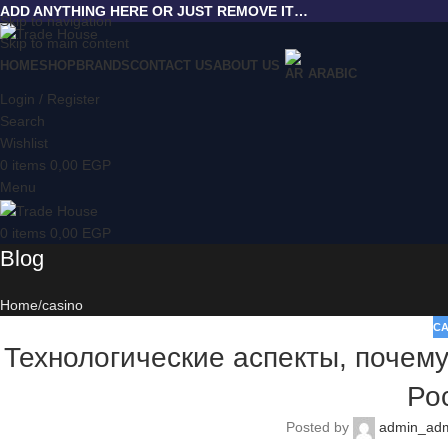
ADD ANYTHING HERE OR JUST REMOVE IT…
Skip to navigation
Skip to main content
HOME
SHOP
BRANDS
CONTACT US
ABOUT US
ARABIC
Login / Register
Search
Wishlist
0
items
0,00
EGP
Menu
0
items
0,00
EGP
Blog
Home
casino
CA
Технологические аспекты, почему
Ро
Posted by
admin_ad