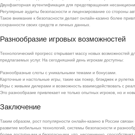
Двухфакторная аутентификация для предотвращения несанкционир
Регулярные аудиты безопасности и лицензирование со стороны ав
Такое внимание к безопасности делает онлайн-казино более привл
сохранности своих средств и личных данных.
Разнообразие игровых возможностей
Технологический прогресс открывает массу новых возможностей дл
предлагаемых услуг. На сегодняшний день игрокам доступны:
Разнообразные слоты с уникальными темами и бонусами.
Карточные и настольные игры, такие как покер, блэкджек и рулетка
Игры с живыми дилерами и возможность взаимодействовать с реа
Это разнообразие привлекает не только опытных игроков, но и нов
Заключение
Таким образом, рост популярности онлайн-казино в России связан 
развитие мобильных технологий, системы безопасности и разнооб
более доступными и безопасными, что, несомненно, способствует