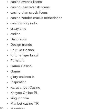
casino svensk licens
casino utan svensk licens
casino utan svesk licens
casino zonder crucks netherlands
casino-glory india
crazy time
csdino
Decoration
Design trends
Fair Go Casino
fortune tiger brazil
Furniture
Gama Casino
Game
glory-casinos tr
Inspiration
KaravanBet Casino
Kasyno Online PL
king johnnie
Maribet casino TR
му
Masalbet