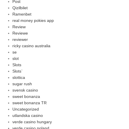
Post
Qizilbilet
Ramenbet
real money pokies app
Review
Reviewe
reviewer
ricky casino australia
se
slot
Slots
Slots`
slottica
sugar rush
svensk casino
sweet bonanza
sweet bonanza TR
Uncategorized
utlandska casino
verde casino hungary
verde casino poland