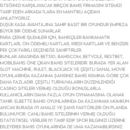
İsteğinizi karşılayacak birçok bahis firmasını sitemizi
takip eden arkada?lara en mantıklı açıdan
anlatıyoruz.
Düşük kasa avantajına sahip basit bir oyundur empieza
büyük bir ödeme sunarlar.
Para çekme işlemleri için, bahisçiler bankamatik
kartları, ön ödemeli kartlar, kredi kartları ve benzeri
pek çok farklı seçeneğe sahiptirler.
Bunlar arasında Bets10, BahisCom, Betvole, Restbet,
MobilBahis öne çıkan bahis siteleridir. Burada yer alan
slot machine, rulet, blackjack ve çeşitli sanal movie
oyunlarında kazanma şansınız bahis kısmına göre çok
daha fazladır. Çeşitli turnuvaların düzenlendiği
casino siteleri vermiş olduğu bonuslarla
kullanıcıların daha fazla oyun oynamasına olanak
tanır. Elbette bahis oyunlarında da kazanmak mümkün
ancak burada iyi analiz ve şans faktörleri ön planda
bulunuyor. Canlı bahis sitelerinin vermiş olduğu
istatistiksel verileri iyi takip edip spor bilginizi üzerine
ekleyerek bahis oyunlarında de uma kazanabilirsiniz.