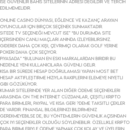
ise güvenilir bahis sitelerinin adresi değildir ve tercih
edilmemelidir.
Online casino dünyası, eğlence ve kazanç arayan
oyuncular için birçok seçenek sunmaktadır.
Sitede TV seçeneği mevcut ise” “bu durumda site
içerisinden canlı maçları anında izleyebilirsiniz.
Giderek daha çok kişi, çevrimiçi olarak golf yerine
pokeri daha çok seçiyor.
Piyasada” “bulunan en eski markalardan biridir bu
nedenle yeni kullanıcılara güvenli gelir.
Kısa bir sürede hesap doğrulaması yapan Most Bet
hesap aktifleştirme hızıyla rakiplerini elemeye niyetli
gibi gözüküyor.
Kumar sitelerinde yer alan diğer ödeme seçenekleri
arasında on the internet cüzdanlar, çeşitli kripto
para birimleri, PayPal ve kısa geri ?deme taksitli çekler
de vardır. Finansal bilgilerinizi bildirmeniz
gerekmeyebilse de, bu yöntemlerin güvenlik açısından
çok iyi seçenekler olduğu söylenebilir. Özellikle kripto
para birimleriyle ödeme yapmak çok kolay ve üyelerin