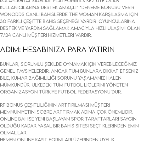
kolaylığı da sağlar. Platform ilk kez üye olan
kullanıcılarına destek amaçlı” “deneme bonusu verir.
WonOdds canlı bahislerde the woman karşılaşma için
30 farklı çeşitte bahis seçeneği vardır. Oyuncularına
destek ve yardım sağlamak amacıyla hızlı ulaşımı olan
7/24 canlı müşteri hizmetleri vardır.
Adım: Hesabınıza Para Yatırın
Bunlar, sorumlu şekilde oynamak için verebileceğimiz
genel tavsiyelerdir. Ancak tüm bunlara dikkat etseniz
bile, kumar bağımlılığı sorunu yaşamanız halen
mümkündür. Ülkedeki tüm futbol liglerini yöneten
organizasyon Türkiye Futbol Federasyonu’dur.
Rf bonus çeşitliliğinin arttırılması müşteri
memnuniyetini sobre arttırmak adına çok önemlidir.
Online bahise yeni başlayan spor taraftarları saygın
olduğu kadar yasal bir bahis sitesi seçtiklerinden emin
olmalılar.
Hemen online kayıt formları üzerinden üyelik