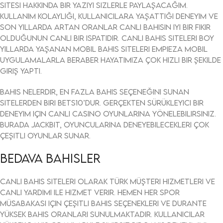
sitesi hakkında bir yazıyı sizlerle paylaşacağım.
Kullanım kolaylığı, kullanıcılara yaşattığı deneyim ve
son yıllarda artan oranlar canlı bahisin iyi bir fikir
olduğunun canlı bir ispatıdır. Canlı bahis siteleri boy
yıllarda yaşanan mobil bahis siteleri empieza mobil
uygulamalarla beraber hayatımıza çok hızlı bir şekilde
giriş yaptı.
Bahis nelerdir, en fazla bahis seçeneğini sunan
sitelerden biri Bets10’dur. Gerçekten sürükleyici bir
deneyim için canlı casino oyunlarına yönelebilirsiniz.
Burada JackBit, oyuncularına deneyebilecekleri çok
çeşitli oyunlar sunar.
Bedava Bahisler
Canlı bahis siteleri olarak Türk müşteri hizmetleri ve
canlı yardımı ile hizmet verir. Hemen her spor
müsabakası için çeşitli bahis seçenekleri ve durante
yüksek bahis oranları sunulmaktadır. Kullanıcılar