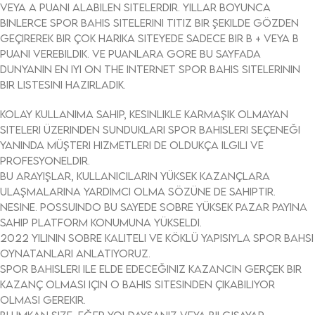
veya A puani alabilen sitelerdir. Yıllar boyunca
binlerce spor bahis sitelerini titiz bir şekilde gözden
geçirerek bir çok harika siteyede sadece bir B + veya B
puani verebildik. Ve puanlara gore bu sayfada
dunyanin en iyi on the internet spor bahis sitelerinin
bir listesini hazirladik.
Kolay kullanıma sahip, kesinlikle karmaşık olmayan
siteleri üzerinden sundukları spor bahisleri seçeneği
yanında müşteri hizmetleri de oldukça ilgili ve
profesyoneldir.
Bu arayışlar, kullanıcıların yüksek kazançlara
ulaşmalarına yardımcı olma sözüne de sahiptir.
Nesine. possuindo bu sayede sobre yüksek pazar payına
sahip platform konumuna yükseldi.
2022 yılının sobre kaliteli ve köklü yapısıyla spor bahsi
oynatanları anlatıyoruz.
Spor bahisleri ile elde edeceğiniz kazancın gerçek bir
kazanç olması için o bahis sitesinden çıkabiliyor
olması gerekir.