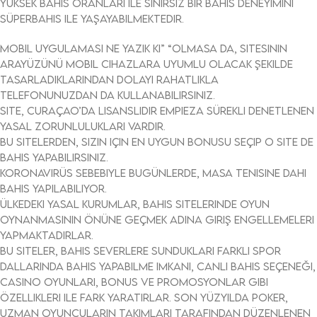
yüksek bahis oranları ile sınırsız bir bahis deneyimini
Süperbahis ile yaşayabilmektedir.
Mobil uygulaması ne yazık ki” “olmasa da, sitesinin
arayüzünü mobil cihazlara uyumlu olacak şekilde
tasarladıklarından dolayı rahatlıkla
telefonunuzdan da kullanabilirsiniz.
Site, Curaçao’da lisanslıdır empieza sürekli denetlenen
yasal zorunlulukları vardır.
Bu sitelerden, sizin için en uygun bonusu seçip o site de
bahis yapabilirsiniz.
Koronavirüs sebebiyle bugünlerde, masa tenisine dahi
bahis yapılabiliyor.
Ülkedeki yasal kurumlar, bahis sitelerinde oyun
oynanmasının önüne geçmek adına giriş engellemeleri
yapmaktadırlar.
Bu siteler, bahis severlere sundukları farklı spor
dallarında bahis yapabilme imkanı, canlı bahis seçeneği,
casino oyunları, bonus ve promosyonlar gibi
özellikleri ile fark yaratırlar. Son yüzyılda poker,
uzman oyuncuların takımları tarafından düzenlenen