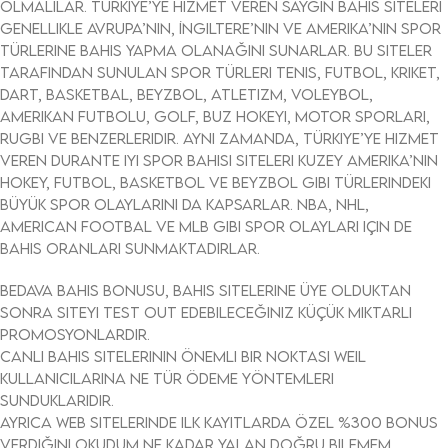
olmalılar. Türkiye’ye hizmet veren saygın bahis siteleri
genellikle Avrupa’nın, İngiltere’nin ve Amerika’nın spor
türlerine bahis yapma olanağını sunarlar. Bu siteler
tarafından sunulan spor türleri tenis, futbol, kriket,
dart, basketbal, beyzbol, atletizm, voleybol,
amerikan futbolu, golf, buz hokeyi, motor sporları,
rugbi ve benzerleridir. Aynı zamanda, Türkiye’ye hizmet
veren durante iyi spor bahisi siteleri Kuzey Amerika’nın
hokey, futbol, basketbol ve beyzbol gibi türlerindeki
büyük spor olaylarını da kapsarlar. NBA, NHL,
AMERICAN FOOTBAL ve MLB gibi spor olayları için de
bahis oranları sunmaktadırlar.
Bedava bahis bonusu, bahis sitelerine üye olduktan
sonra siteyi test out edebileceğiniz küçük miktarlı
promosyonlardır.
Canlı bahis sitelerinin önemli bir noktası weil
kullanıcılarına ne tür ödeme yöntemleri
sunduklarıdır.
Ayrıca web sitelerinde ilk kayıtlarda özel %300 bonus
verdiğini okudum ne kadar yalan doğru bilemem.