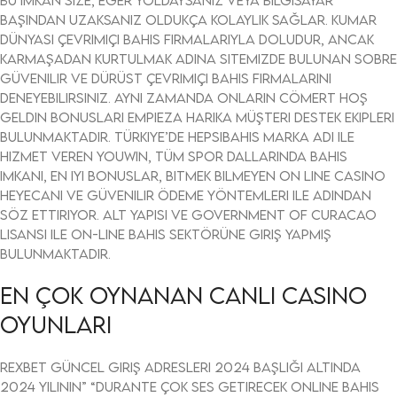
Bu imkan size, eğer yoldaysanız veya bilgisayar
başından uzaksanız oldukça kolaylık sağlar. Kumar
dünyası çevrimiçi bahis firmalarıyla doludur, ancak
karmaşadan kurtulmak adına sitemizde bulunan sobre
güvenilir ve dürüst çevrimiçi bahis firmalarını
deneyebilirsiniz. Aynı zamanda onların cömert hoş
geldin bonusları empieza harika müşteri destek ekipleri
bulunmaktadır. Türkiye’de Hepsibahis marka adı ile
hizmet veren Youwin, tüm spor dallarında bahis
imkanı, en iyi bonuslar, bitmek bilmeyen on line casino
heyecanı ve güvenilir ödeme yöntemleri ile adından
söz ettiriyor. Alt yapısı ve Government of Curacao
lisansı ile on-line bahis sektörüne giriş yapmış
bulunmaktadır.
En Çok Oynanan Canlı Casino
Oyunları
Rexbet güncel giriş adresleri 2024 başlığı altında
2024 yılının” “durante çok ses getirecek online bahis