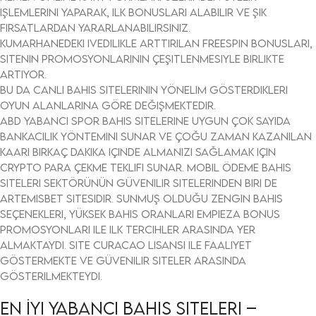
işlemlerini yaparak, ilk bonusları alabilir ve şık
fırsatlardan yararlanabilirsiniz.
Kumarhanedeki ivedilikle arttırılan freespin bonusları,
sitenin promosyonlarının çeşitlenmesiyle birlikte
artıyor.
Bu da canlı bahis sitelerinin yönelim gösterdikleri
oyun alanlarına göre değişmektedir.
ABD yabanci spor bahis sitelerine uygun çok sayıda
bankacılık yöntemini sunar ve çoğu zaman kazanilan
kaari birkaç dakika içinde almanızı sağlamak için
Crypto Para Çekme teklifi sunar. Mobil ödeme bahis
siteleri sektörünün güvenilir sitelerinden biri de
Artemisbet sitesidir. Sunmuş olduğu zengin bahis
seçenekleri, yüksek bahis oranları empieza bonus
promosyonları ile ilk tercihler arasında yer
almaktaydı. Site Curacao lisansı ile faaliyet
göstermekte ve güvenilir siteler arasında
gösterilmekteydi.
En İyi Yabancı Bahis Siteleri –