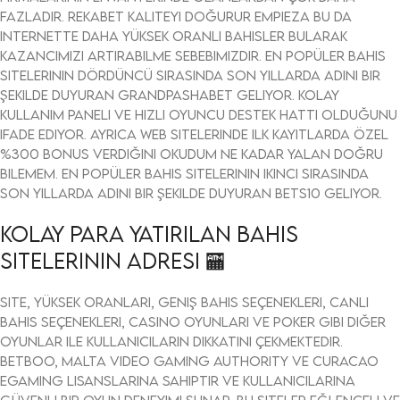
fazladır. Rekabet kaliteyi doğurur empieza bu da
internette daha yüksek oranlı bahisler bularak
kazancımızı artırabilme sebebimizdir. En popüler bahis
sitelerinin dördüncü sırasında son yıllarda adını bir
şekilde duyuran GRANDPASHABET geliyor. Kolay
kullanım paneli ve hızlı oyuncu destek hattı olduğunu
ifade ediyor. Ayrıca web sitelerinde ilk kayıtlarda özel
%300 bonus verdiğini okudum ne kadar yalan doğru
bilemem. En popüler bahis sitelerinin ikinci sırasında
son yıllarda adını bir şekilde duyuran BETS10 geliyor.
Kolay Para Yatırılan Bahis
Sitelerinin Adresi 🏧
Site, yüksek oranları, geniş bahis seçenekleri, canlı
bahis seçenekleri, casino oyunları ve poker gibi diğer
oyunlar ile kullanıcıların dikkatini çekmektedir.
Betboo, Malta Video gaming Authority ve Curacao
eGaming lisanslarına sahiptir ve kullanıcılarına