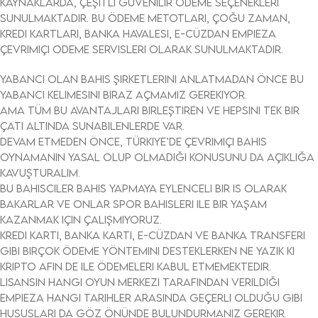
kaynaklarda, çeşitli güvenilir ödeme seçenekleri
sunulmaktadır. Bu ödeme metotları, çoğu zaman,
kredi kartları, banka havalesi, e-cüzdan empieza
çevrimiçi odeme servisleri olarak sunulmaktadır.
Yabancı olan bahis şirketlerini anlatmadan önce bu
yabancı kelimesini biraz açmamız gerekiyor.
Ama tüm bu avantajları birleştiren ve hepsini tek bir
çatı altında sunabilenlerde var.
Devam etmeden önce, Türkiye’de çevrimiçi bahis
oynamanın yasal olup olmadığı konusunu da açıklığa
kavuşturalım.
Bu bahisciler bahis yapmaya eylenceli bir is olarak
bakarlar ve onlar spor bahisleri ile bir yaşam
kazanmak için çalışmıyoruz.
Kredi kartı, banka kartı, e-cüzdan ve banka transferi
gibi birçok ödeme yöntemini desteklerken ne yazık ki
kripto afin de ile ödemeleri kabul etmemektedir.
Lisansın hangi oyun merkezi tarafından verildiği
empieza hangi tarihler arasında geçerli olduğu gibi
hususları da göz önünde bulundurmanız gerekir.