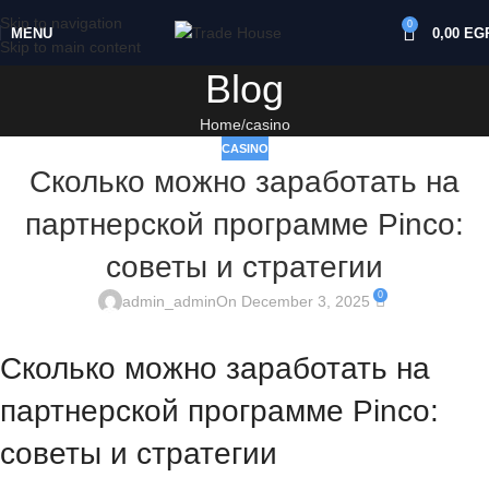
Skip to navigation
0
MENU
0,00
EG
Skip to main content
Blog
Home
casino
CASINO
Сколько можно заработать на
партнерской программе Pinco:
советы и стратегии
0
admin_admin
On December 3, 2025
Сколько можно заработать на
партнерской программе Pinco:
советы и стратегии