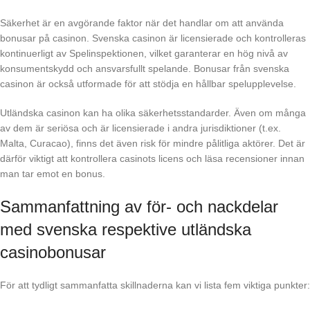
Säkerhet är en avgörande faktor när det handlar om att använda
bonusar på casinon. Svenska casinon är licensierade och kontrolleras
kontinuerligt av Spelinspektionen, vilket garanterar en hög nivå av
konsumentskydd och ansvarsfullt spelande. Bonusar från svenska
casinon är också utformade för att stödja en hållbar spelupplevelse.
Utländska casinon kan ha olika säkerhetsstandarder. Även om många
av dem är seriösa och är licensierade i andra jurisdiktioner (t.ex.
Malta, Curacao), finns det även risk för mindre pålitliga aktörer. Det är
därför viktigt att kontrollera casinots licens och läsa recensioner innan
man tar emot en bonus.
Sammanfattning av för- och nackdelar
med svenska respektive utländska
casinobonusar
För att tydligt sammanfatta skillnaderna kan vi lista fem viktiga punkter: