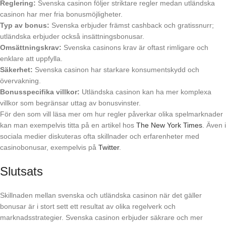
Reglering:
Svenska casinon följer striktare regler medan utländska
casinon har mer fria bonusmöjligheter.
Typ av bonus:
Svenska erbjuder främst cashback och gratissnurr;
utländska erbjuder också insättningsbonusar.
Omsättningskrav:
Svenska casinons krav är oftast rimligare och
enklare att uppfylla.
Säkerhet:
Svenska casinon har starkare konsumentskydd och
övervakning.
Bonusspecifika villkor:
Utländska casinon kan ha mer komplexa
villkor som begränsar uttag av bonusvinster.
För den som vill läsa mer om hur regler påverkar olika spelmarknader
kan man exempelvis titta på en artikel hos
The New York Times
. Även i
sociala medier diskuteras ofta skillnader och erfarenheter med
casinobonusar, exempelvis på
Twitter
.
Slutsats
Skillnaden mellan svenska och utländska casinon när det gäller
bonusar är i stort sett ett resultat av olika regelverk och
marknadsstrategier. Svenska casinon erbjuder säkrare och mer