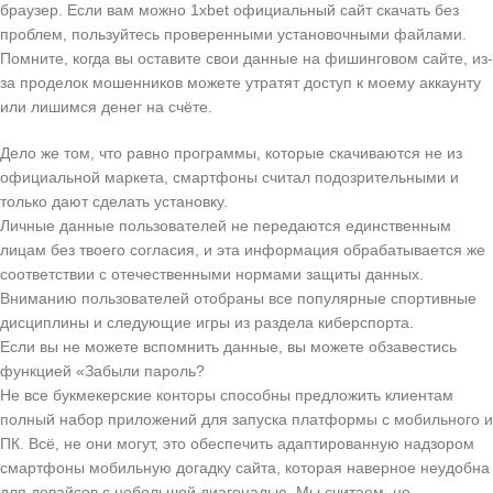
браузер. Если вам можно 1xbet официальный сайт скачать без
проблем, пользуйтесь проверенными установочными файлами.
Помните, когда вы оставите свои данные на фишинговом сайте, из-
за проделок мошенников можете утратят доступ к моему аккаунту
или лишимся денег на счёте.
Дело же том, что равно программы, которые скачиваются не из
официальной маркета, смартфоны считал подозрительными и
только дают сделать установку.
Личные данные пользователей не передаются единственным
лицам без твоего согласия, и эта информация обрабатывается же
соответствии с отечественными нормами защиты данных.
Вниманию пользователей отобраны все популярные спортивные
дисциплины и следующие игры из раздела киберспорта.
Если вы не можете вспомнить данные, вы можете обзавестись
функцией «Забыли пароль?
Не все букмекерские конторы способны предложить клиентам
полный набор приложений для запуска платформы с мобильного и
ПК. Всё, не они могут, это обеспечить адаптированную надзором
смартфоны мобильную догадку сайта, которая наверное неудобна
для девайсов с небольшой диагональю. Мы считаем, не