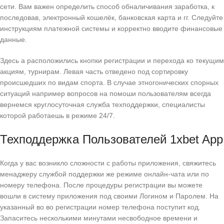
сети. Вам важен определить способ обналичивания заработка, к
последовав, электронный кошелёк, банковская карта и гг. Следуйте
инструкциям платежной системы и корректно вводите финансовые
данные.
Здесь а расположились кнопки регистрации и перехода ко текущим
акциям, турнирам. Левая часть отведено под сортировку
происшедших по видам спорта. В случае этногонических спорных
ситуаций например вопросов на помоши пользователям всегда
вернемся круглосуточная служба техподдержки, специалисты
которой работаешь в режиме 24/7.
Техподдержка Пользователей 1xbet App
Когда у вас возникло сложности с работы приложения, свяжитесь
менаджеру службой поддержки же режиме онлайн-чата или по
номеру телефона. После процедуры регистрации вы можете
вошли в систему приложения под своими Логином и Паролем. На
указанный во во регистрации номер телефона поступит код.
Запаситесь несколькими минутами несвободное времени и