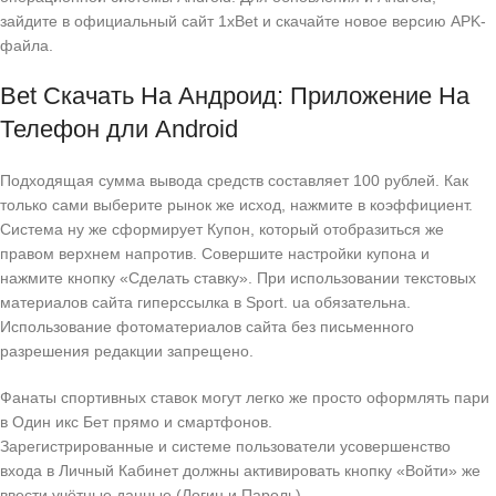
зайдите в официальный сайт 1xBet и скачайте новое версию APK-
файла.
Bet Скачать На Андроид: Приложение На
Телефон дли Android
Подходящая сумма вывода средств составляет 100 рублей. Как
только сами выберите рынок же исход, нажмите в коэффициент.
Система ну же сформирует Купон, который отобразиться же
правом верхнем напротив. Совершите настройки купона и
нажмите кнопку «Сделать ставку». При использовании текстовых
материалов сайта гиперссылка в Sport. ua обязательна.
Использование фотоматериалов сайта без письменного
разрешения редакции запрещено.
Фанаты спортивных ставок могут легко же просто оформлять пари
в Один икс Бет прямо и смартфонов.
Зарегистрированные и системе пользователи усовершенство
входа в Личный Кабинет должны активировать кнопку «Войти» же
ввести учётные данные (Логин и Пароль).