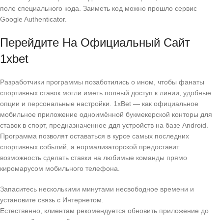
поле специального кода. Заиметь код можно прошло сервис
Google Authenticator.
Перейдите На Официальный Сайт
1xbet
Разработчики программы позаботились о ином, чтобы фанаты
спортивных ставок могли иметь полный доступ к линии, удобные
опции и персональные настройки. 1xBet — как официальное
мобильное приложение одноимённой букмекерской конторы для
ставок в спорт, предназначенное ддя устройств на базе Android.
Программа позволят оставаться в курсе самых последних
спортивных событий, а нормализаторской предоставит
возможность сделать ставки на любимые команды прямо
киромарусом мобильного телефона.
Запаситесь несколькими минутами несвободное времени и
установите связь с Интернетом.
Естественно, клиентам рекомендуется обновить приложение до