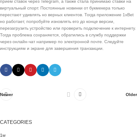
прием ставок через Telegram, а также стала принимаю ставки на
виртуальный спорт. Постоянные новинки от букмекера только
перестают удивлять но верных клиентов. Тогда приложение 1xBet
но работает, попробуйте изновлять его до конце версии,
перезагрузить устройство или проверить подключение к интернету.
Тогда проблема сохраняется, обратились в службу поддержки
через онлайн-чат например по электронной почте. Следуйте
инструкциям и экране для завершения транзакции.
Newer
Older
CATEGORIES
1w