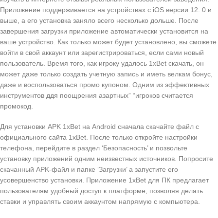
Приложение поддерживается на устройствах с iOS версии 12. 0 и
выше, а его установка заняло всего несколько дольше. После
завершения загрузки приложение автоматически установится на
ваше устройство. Как только может будет установлено, вы сможете
войти в свой аккаунт или зарегистрироваться, если сами новый
пользователь. Время того, как игроку удалось 1xBet скачать, он
может даже только создать учетную запись и иметь велкам бонус,
даже и воспользоваться промо купоном. Одним из эффективных
инструментов ддя поощрения азартных” “игроков считается
промокод.
Для установки APK 1xBet на Android сначала скачайте файл с
официального сайта 1xBet. После только откройте настройки
телефона, перейдите в раздел ‘Безопасность’ и позвольте
установку приложений одним неизвестных источников. Попросите
скачанный APK-файл и папке ‘Загрузки’ а запустите его
усовершенство установки. Приложение 1xBet для ПК предлагает
пользователям удобный доступ к платформе, позволяя делать
ставки и управлять своим аккаунтом напрямую с компьютера.