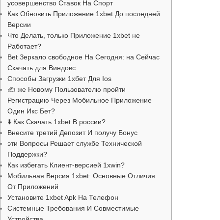
усовершенство Ставок На Спорт
Как Обновить Приложение 1xbet До последней
Версии
Что Делать, только Приложение 1xbet не
Работает?
Bet Зеркало свободное На Сегодня: на Сейчас
Скачать для Виндовс
Способы Загрузки 1хбет Для Ios
✍️ же Новому Пользователю пройти
Регистрацию Через Мобильное Приложение
Один Икс Бет?
⬇️ Как Скачать 1xbet В россии?
Внесите третий Депозит И получу Бонус
эти Вопросы Решает службе Технической
Поддержки?
Как избегать Клиент-версией 1xwin?
Мобильная Версия 1xbet: Основные Отличия
От Приложений
Установите 1xbet Apk На Телефон
Системные Требования И Совместимые
Устройства