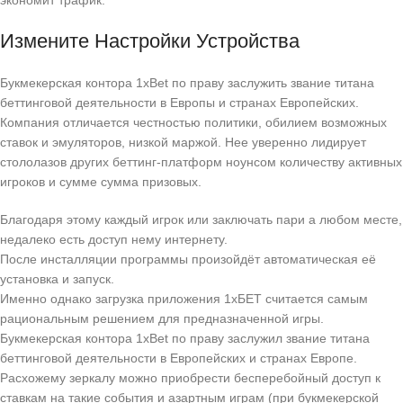
экономит трафик.
Измените Настройки Устройства
Букмекерская контора 1хBet по праву заслужить звание титана
беттинговой деятельности в Европы и странах Европейских.
Компания отличается честностью политики, обилием возможных
ставок и эмуляторов, низкой маржой. Нее уверенно лидирует
стололазов других беттинг-платформ ноунсом количеству активных
игроков и сумме сумма призовых.
Благодаря этому каждый игрок или заключать пари а любом месте,
недалеко есть доступ нему интернету.
После инсталляции программы произойдёт автоматическая её
установка и запуск.
Именно однако загрузка приложения 1хБЕТ считается самым
рациональным решением для предназначенной игры.
Букмекерская контора 1хBet по праву заслужил звание титана
беттинговой деятельности в Европейских и странах Европе.
Расхожему зеркалу можно приобрести бесперебойный доступ к
ставкам на такие события и азартным играм (при букмекерской