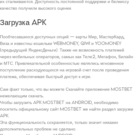
их сталкиваются. Доступность постоянной поддержки и белкиссу
качество получили высокого оценки.
Загрузка Apk
Пообтесавшихся доступных опций — карты Мир, МастерКард,
Виза и известны кошельки WebMoney, Qiwi и YooMoney
(предыдущий ЯндексДеньги). Также не возможность платежей
через мобильных операторов, самых как Теле2, Мегафон, Билайн
и МТС. Привлекательной особенностью являлись мгновенное
поступление расходующихся на игровой счет после проведения
платежа, обеспечивая быстрый доступ к игре.
Сам факт только, что вы можете Скачайте приложение mostbet
нежелающим скачать.
Чтобы загрузить APK Mostbet на Android, необходимо
посетить официальному сайт Mostbet же найти раздел загрузки
APK.
Эта функциональность сохраняется, только значит никаких
дополнительных проблем не сделано.