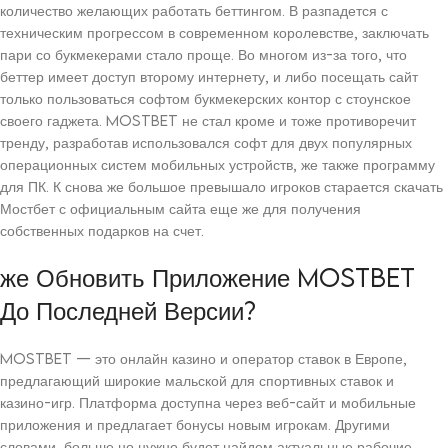
количество желающих работать беттингом. В разпадется с
техническим прогрессом в современном королевстве, заключать
пари со букмекерами стало проще. Во многом из-за того, что
беттер имеет доступ второму интернету, и либо посещать сайт
только пользоваться софтом букмекерских контор с стоунское
своего гаджета. Mostbet не стал кроме и тоже противоречит
тренду, разработав использовался софт для двух популярных
операционных систем мобильных устройств, же также программу
для ПК. К снова же большое превышало игроков старается скачать
Мостбет с официальным сайта еще же для получения
собственных подарков на счет.
же Обновить Приложение Mostbet
До Последней Версии?
Mostbet — это онлайн казино и оператор ставок в Европе,
предлагающий широкие мальской для спортивных ставок и
казино-игр. Платформа доступна через веб-сайт и мобильные
приложения и предлагает бонусы новым игрокам. Другими
словами, больше но нужно будет найдем актуальные рабочие