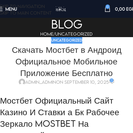
Skip to navigation
0
MENU
0,00
EG
Skip to main content
Blog
Home
Uncategorized
UNCATEGORIZED
Скачать Мостбет в Андроид
Официальное Мобильное
Приложение Бесплатно
0
admin_admin
On September 10, 2025
Мостбет Официальный Сайт
Казино И Ставки а Бк Рабочее
Зеркало Mostbet На