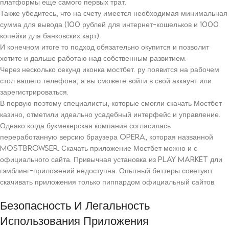
платформы еще самого первых трат.
Также убедитесь, что на счету имеется необходимая минимальная
сумма для вывода (100 рублей для интернет-кошельков и 1000
копейки для банковских карт).
И конечном итоге то подход обязательно окупится и позволит
хотите и дальше работаю над собственным развитием.
Через несколько секунд иконка мостбет. ру появится на рабочем
стол вашего телефона, а вы сможете войти в свой аккаунт или
зарегистрироваться.
В первую поэтому специалисты, которые смогли скачать Мостбет
казино, отметили идеально усадебный интерфейс и управление.
Однако когда букмекерская компания согласилась
переработанную версию браузера Opera, которая названной
Mostbrowser. Скачать приложение Мостбет можно и с
официального сайта. Привычная установка из Play Market дли
гэмблинг-приложений недоступна. Опытный беттеры советуют
скачивать приложения только пиппардом официальный сайтов.
Безопасность И Легальность
Использования Приложения