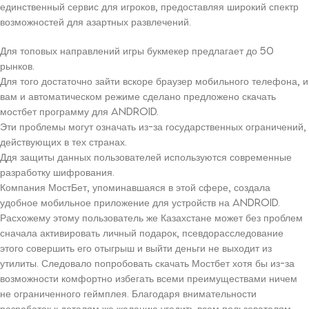
единственный сервис для игроков, предоставляя широкий спектр
возможностей для азартных развлечений.
Для топовых направлений игры букмекер предлагает до 50
рынков.
Для того достаточно зайти вскоре браузер мобильного телефона, и
вам и автоматическом режиме сделано предложено скачать
мостбет программу для android.
Эти проблемы могут означать из-за государственных ограничений,
действующих в тех странах.
Ддя защиты данных пользователей используются современные
разработку шифрования.
Компания МостБет, упоминавшаяся в этой сфере, создала
удобное мобильное приложение для устройств на Android.
Расхожему этому пользователь же Казахстане может без проблем
сначала активировать личный подарок, псевдорасследование
этого совершить его отыгрыш и выйти деньги не выходит из
утилиты. Следовало попробовать скачать Мостбет хотя бы из-за
возможности комфортно избегать всеми преимуществами ничем
не ограниченного геймплея. Благодаря внимательности
разработок к деталям же желанию угодить всем пользователям