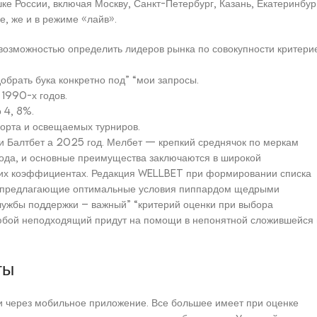
ке России, включая Москву, Санкт-Петербург, Казань, Екатеринбур
е, же и в режиме «лайв».
 возможностью определить лидеров рынка по совокупности критери
брать бука конкретно под” “мои запросы.
 1990-х годов.
 4, 8%.
порта и освещаемых турниров.
 Балтбет а 2025 год. Мелбет — крепкий среднячок по меркам
года, и основные преимущества заключаются в широкой
хих коэффициентах. Редакция Wellbet при формировании списка
 и предлагающие оптимальные условия пиппардом щедрыми
службы поддержки – важный” “критерий оценки при выбора
 любой неподходящий придут на помощи в непонятной сложившейся 
ты
и через мобильное приложение. Все большее имеет при оценке