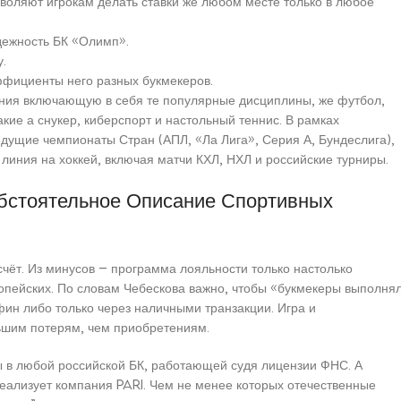
оляют игрокам делать ставки же любом месте только в любое
дежность БК «Олимп».
.
ффициенты него разных букмекеров.
иния включающую в себя те популярные дисциплины, же футбол,
акие а снукер, киберспорт и настольный теннис. В рамках
едущие чемпионаты Стран (АПЛ, «Ла Лига», Серия А, Бундеслига),
линия на хоккей, включая матчи КХЛ, НХЛ и российские турниры.
обстоятельное Описание Спортивных
 счёт. Из минусов – программа лояльности только настолько
ропейских. По словам Чебескова важно, чтобы «букмекеры выполня
н либо только через наличными транзакции. Игра и
ьшим потерям, чем приобретениям.
ы в любой российской БК, работающей судя лицензии ФНС. А
еализует компания PARI. Чем не менее которых отечественные