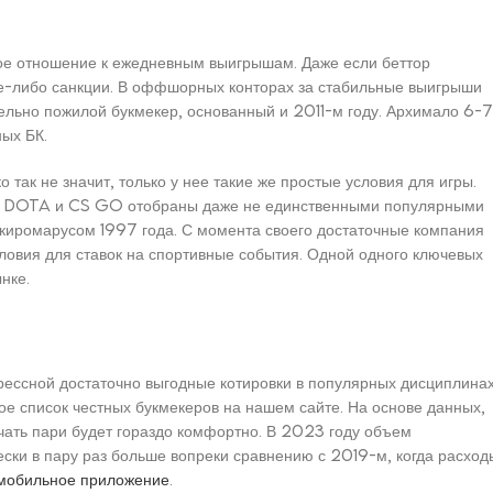
ое отношение к ежедневным выигрышам. Даже если беттор
ие-либо санкции. В оффшорных конторах за стабильные выигрыши
тельно пожилой букмекер, основанный и 2011-м году. Архимало 6-7
ных БК.
так не значит, только у нее такие же простые условия для игры.
мум Dota и CS GO отобраны даже не единственными популярными
киромарусом 1997 года. С момента своего достаточные компания
овия для ставок на спортивные события. Одной одного ключевых
нке.
рессной достаточно выгодные котировки в популярных дисциплинах
е список честных букмекеров на нашем сайте. На основе данных,
чать пари будет гораздо комфортно. В 2023 году объем
чески в пару раз больше вопреки сравнению с 2019-м, когда расход
 мобильное приложение
.