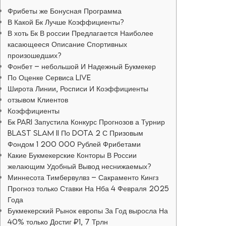
Фрибеты же Бонусная Программа
В Какой Бк Лучше Коэффициенты?
В хоть Бк В россии Предлагается Наиболее
касающееся Описание Спортивных
произошедших?
Фонбет – небольшой И Надежный Букмекер
По Оценке Сервиса Live
Широта Линии, Росписи И Коэффициенты
отзывом Клиентов
Коэффициенты
Бк Pari Запустила Конкурс Прогнозов а Турнир
Blast Slam Ii По Dota 2 С Призовым
Фондом 1 200 000 Рублей Фрибетами
Какие Букмекерские Конторы В России
желающим Удобный Вывод неснижаемых?
Миннесота Тимбервулвз – Сакраменто Кингз
Прогноз только Ставки На Нба 4 Февраля 2025
Года
Букмекерский Рынок европы За Год выросла На
40% только Достиг ₽1, 7 Трлн