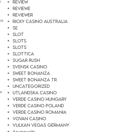
г
Review
Reviewe
reviewer
ев
ricky casino australia
se
slot
Slots
Slots`
slottica
sugar rush
svensk casino
sweet bonanza
sweet bonanza TR
Uncategorized
и
utlandska casino
verde casino hungary
verde casino poland
verde casino romania
Vovan Casino
vulkan vegas germany
Альтернейт