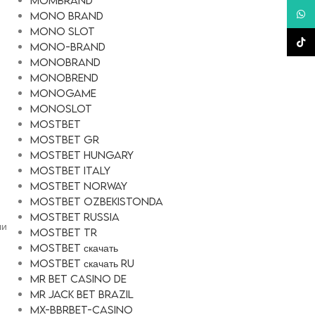
mombrand
What
mono brand
mono slot
TikT
Mono-brand
Monobrand
monobrend
monogame
monoslot
mostbet
mostbet GR
mostbet hungary
mostbet italy
mostbet norway
mostbet ozbekistonda
Mostbet Russia
ли
mostbet tr
mostbet скачать
mostbet скачать ru
Mr Bet casino DE
mr jack bet brazil
mx-bbrbet-casino