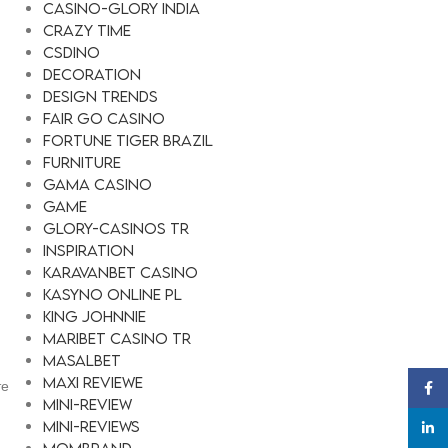
casino-glory india
crazy time
csdino
Decoration
Design trends
Fair Go Casino
fortune tiger brazil
Furniture
Gama Casino
Game
glory-casinos tr
Inspiration
KaravanBet Casino
Kasyno Online PL
king johnnie
Maribet casino TR
Masalbet
Maxi reviewe
те
Face
mini-review
Mini-reviews
linke