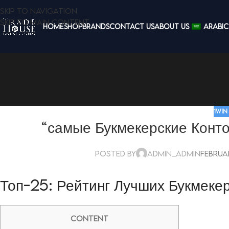
Skip to navigation
Skip to main content
HOME
SHOP
BRANDS
CONTACT US
ABOUT US
ARABIC
1WIN
“самые Букмекерские Конт
Posted by
admin_admin
Februa
Топ-25: Рейтинг Лучших Букмеке
Content