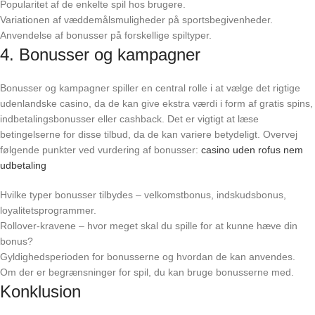
Popularitet af de enkelte spil hos brugere.
Variationen af væddemålsmuligheder på sportsbegivenheder.
Anvendelse af bonusser på forskellige spiltyper.
4. Bonusser og kampagner
Bonusser og kampagner spiller en central rolle i at vælge det rigtige
udenlandske casino, da de kan give ekstra værdi i form af gratis spins,
indbetalingsbonusser eller cashback. Det er vigtigt at læse
betingelserne for disse tilbud, da de kan variere betydeligt. Overvej
følgende punkter ved vurdering af bonusser:
casino uden rofus nem
udbetaling
Hvilke typer bonusser tilbydes – velkomstbonus, indskudsbonus,
loyalitetsprogrammer.
Rollover-kravene – hvor meget skal du spille for at kunne hæve din
bonus?
Gyldighedsperioden for bonusserne og hvordan de kan anvendes.
Om der er begrænsninger for spil, du kan bruge bonusserne med.
Konklusion