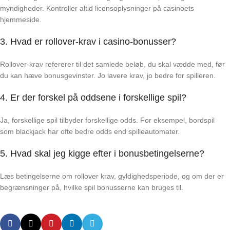
myndigheder. Kontroller altid licensoplysninger på casinoets
hjemmeside.
3. Hvad er rollover-krav i casino-bonusser?
Rollover-krav refererer til det samlede beløb, du skal vædde med, før
du kan hæve bonusgevinster. Jo lavere krav, jo bedre for spilleren.
4. Er der forskel på oddsene i forskellige spil?
Ja, forskellige spil tilbyder forskellige odds. For eksempel, bordspil
som blackjack har ofte bedre odds end spilleautomater.
5. Hvad skal jeg kigge efter i bonusbetingelserne?
Læs betingelserne om rollover krav, gyldighedsperiode, og om der er
begrænsninger på, hvilke spil bonusserne kan bruges til.