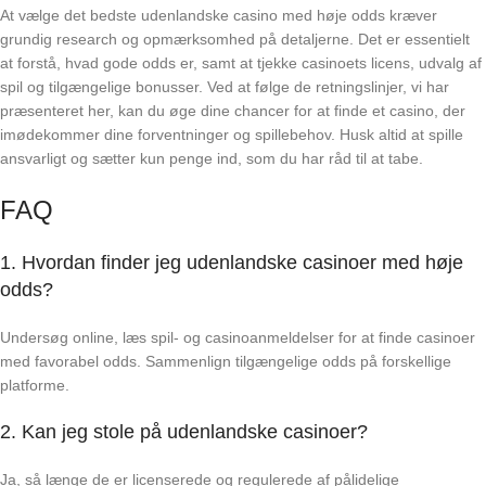
At vælge det bedste udenlandske casino med høje odds kræver
grundig research og opmærksomhed på detaljerne. Det er essentielt
at forstå, hvad gode odds er, samt at tjekke casinoets licens, udvalg af
spil og tilgængelige bonusser. Ved at følge de retningslinjer, vi har
præsenteret her, kan du øge dine chancer for at finde et casino, der
imødekommer dine forventninger og spillebehov. Husk altid at spille
ansvarligt og sætter kun penge ind, som du har råd til at tabe.
FAQ
1. Hvordan finder jeg udenlandske casinoer med høje
odds?
Undersøg online, læs spil- og casinoanmeldelser for at finde casinoer
med favorabel odds. Sammenlign tilgængelige odds på forskellige
platforme.
2. Kan jeg stole på udenlandske casinoer?
Ja, så længe de er licenserede og regulerede af pålidelige