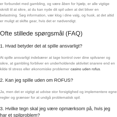
er forbundet med gambling, og være åben for hjælp, er alle vigtige
skridt til at sikre, at du kan nyde dit spil uden at det bliver en
belastning. Søg information, vær klog i dine valg, og husk, at det altid
er muligt at skifte gear, hvis det er nødvendigt.
Ofte stillede spørgsmål (FAQ)
1. Hvad betyder det at spille ansvarligt?
At spille ansvarligt indebærer at tage kontrol over dine spilvaner og
sikre, at gambling forbliver en underholdende aktivitet snarere end en
kilde til stress eller økonomiske problemer
casino uden rofus
.
2. Kan jeg spille uden om ROFUS?
Ja, men det er vigtigt at udvise stor forsigtighed og implementere egne
regler og grænser for at undgå problematisk spil.
3. Hvilke tegn skal jeg være opmærksom på, hvis jeg
har et spilproblem?