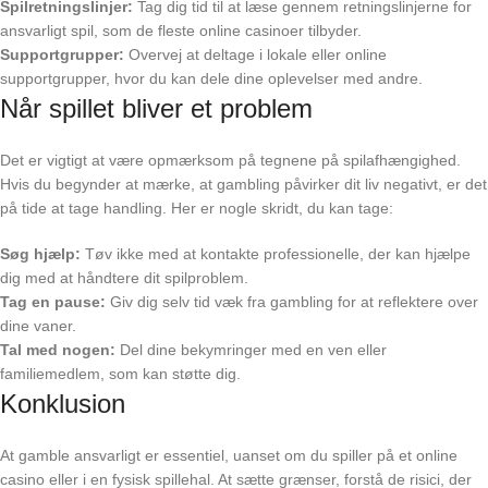
Spilretningslinjer:
Tag dig tid til at læse gennem retningslinjerne for
ansvarligt spil, som de fleste online casinoer tilbyder.
Supportgrupper:
Overvej at deltage i lokale eller online
supportgrupper, hvor du kan dele dine oplevelser med andre.
Når spillet bliver et problem
Det er vigtigt at være opmærksom på tegnene på spilafhængighed.
Hvis du begynder at mærke, at gambling påvirker dit liv negativt, er det
på tide at tage handling. Her er nogle skridt, du kan tage:
Søg hjælp:
Tøv ikke med at kontakte professionelle, der kan hjælpe
dig med at håndtere dit spilproblem.
Tag en pause:
Giv dig selv tid væk fra gambling for at reflektere over
dine vaner.
Tal med nogen:
Del dine bekymringer med en ven eller
familiemedlem, som kan støtte dig.
Konklusion
At gamble ansvarligt er essentiel, uanset om du spiller på et online
casino eller i en fysisk spillehal. At sætte grænser, forstå de risici, der