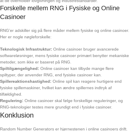
at de overholder lovgivningen og industrestandarder.
Forskelle mellem RNG i Fysiske og Online
Casinoer
RNG’er adskiller sig på flere måder mellem fysiske og online casinoer.
Her er nogle nøgleforskelle:
Teknologisk Infrastruktur:
Online casinoer bruger avancerede
softwareløsninger, mens fysiske casinoer primært benytter mekaniske
metoder, som ikke er baseret på RNG.
Spiltilgængelighed:
Online casinoer kan tilbyde mange flere
spiltyper, der anvender RNG, end fysiske casinoer kan.
Spillereaktionshastighed:
Online spil kan reagere hurtigere end
fysiske spillemaskiner, hvilket kan ændre spillernes indtryk af
tilfældighed.
Regulering:
Online casinoer skal følge forskellige reguleringer, og
RNG-teknologier testes mere grundigt end i fysiske casinoer.
Konklusion
Random Number Generators er hjørnestenen i online casinoers drift.