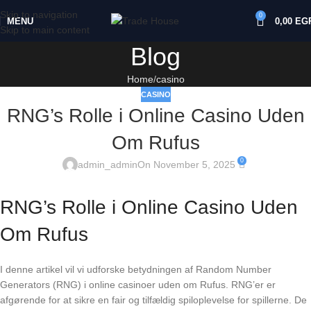
Skip to navigation
0
MENU
0,00
EG
Skip to main content
Blog
Home
casino
CASINO
RNG’s Rolle i Online Casino Uden
Om Rufus
0
admin_admin
On November 5, 2025
RNG’s Rolle i Online Casino Uden
Om Rufus
I denne artikel vil vi udforske betydningen af Random Number
Generators (RNG) i online casinoer uden om Rufus. RNG’er er
afgørende for at sikre en fair og tilfældig spiloplevelse for spillerne. De