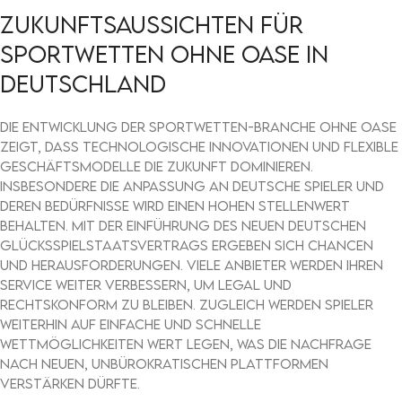
Zukunftsaussichten für
Sportwetten ohne Oase in
Deutschland
Die Entwicklung der Sportwetten-Branche ohne Oase
zeigt, dass technologische Innovationen und flexible
Geschäftsmodelle die Zukunft dominieren.
Insbesondere die Anpassung an deutsche Spieler und
deren Bedürfnisse wird einen hohen Stellenwert
behalten. Mit der Einführung des neuen deutschen
Glücksspielstaatsvertrags ergeben sich Chancen
und Herausforderungen. Viele Anbieter werden ihren
Service weiter verbessern, um legal und
rechtskonform zu bleiben. Zugleich werden Spieler
weiterhin auf einfache und schnelle
Wettmöglichkeiten Wert legen, was die Nachfrage
nach neuen, unbürokratischen Plattformen
verstärken dürfte.