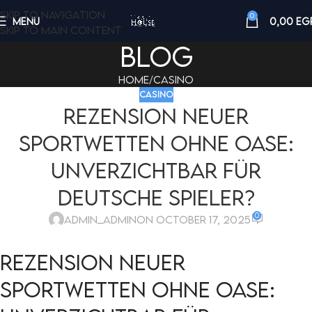
Skip to navigation
0
MENU
0,00
EG
Skip to main content
Blog
Home
casino
CASINO
Rezension neuer
Sportwetten ohne Oase:
Unverzichtbar für
deutsche Spieler?
0
admin_admin
On October 17, 2025
Rezension neuer
Sportwetten ohne Oase: