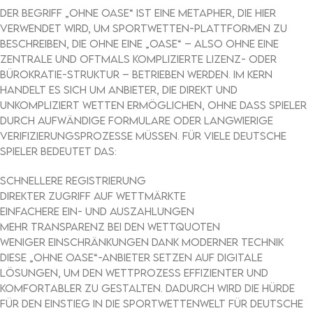
Der Begriff „ohne Oase“ ist eine Metapher, die hier
verwendet wird, um Sportwetten-Plattformen zu
beschreiben, die ohne eine „Oase“ – also ohne eine
zentrale und oftmals komplizierte Lizenz- oder
Bürokratie-Struktur – betrieben werden. Im Kern
handelt es sich um Anbieter, die direkt und
unkompliziert Wetten ermöglichen, ohne dass Spieler
durch aufwändige Formulare oder langwierige
Verifizierungsprozesse müssen. Für viele deutsche
Spieler bedeutet das:
Schnellere Registrierung
Direkter Zugriff auf Wettmärkte
Einfachere Ein- und Auszahlungen
Mehr Transparenz bei den Wettquoten
Weniger Einschränkungen dank moderner Technik
Diese „ohne Oase“-Anbieter setzen auf digitale
Lösungen, um den Wettprozess effizienter und
komfortabler zu gestalten. Dadurch wird die Hürde
für den Einstieg in die Sportwettenwelt für deutsche