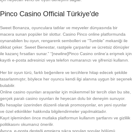
Pinco Casino Official Türkiye’de
Sweet Bonanza, oyunculara tatlılar ve meyveler dünyasında bir
macera sunan popüler bir slottur. Casino Pinco online platformunda
oynanabilen bu oyun, rengarenk sembolleri ve “Tumble” mekaniği ile
dikkat çeker. Sweet Bienestar, rastgele çarpanlar ve ücretsiz dönüşler
ile kazanç fırsatları sunar.” “[newline]Pinco Casino online’a erişmek için
kayıtlı e-posta adresinizi veya telefon numaranızı ve şifrenizi kullanın.
Her bir oyun türü, farklı beğenilere ve tercihlere hitap edecek şekilde
tasarlanmıştır, böylece her oyuncu kendi ilgi alanına uygun bir seçenek
bulabilir.
Online casino oyunları arayanlar için mükemmel bir tercih olan bu site,
gerçek paralı casino oyunları ile heyecan dolu bir deneyim sunuyor.
Bu hesaplar üzerinden düzenli olarak promosyonlar, en yeni oyunlar
ve özel etkinlikler hakkında bilgilendirmeler yapılmaktadır.
Kayıt işleminden önce mutlaka platformun kullanım şartlarını ve gizlilik
politikasını okumanız önerilir.
Ayrıca, e-posta desteği empieza sıkça sorulan sorular bölümü