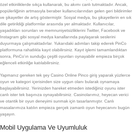
özel etkinliklerde sıkça kullanarak, bu akımı canlı tutmaktadır. Ancak,
popülerliğinin artmasıyla beraber kullanıcılarından gelen geri bildirimler
ve şikayetler de artış göstermiştir. Sosyal medya, bu şikayetlerin en sık
dile getirildiği platformlar arasında yer almaktadır. Kullanıcılar,
yaşadıkları sorunları ve memnuniyetsizliklerini Twitter, Facebook ve
Instagram gibi sosyal medya kanallarında paylaşarak seslerini
duyurmaya çalışmaktadırlar. Yukarıdaki adımları takip ederek PinCo
platformuna rahatlıkla kayıt olabilirsiniz. Kayıt işlemi tamamlandıktan
sonra, PinCo’ın sunduğu çeşitli oyunları oynayabilir empieza birçok
eğlenceli etkinliğe katılabilirsiniz.
Yapmanız gereken tek şey Casino Online Pinco giriş yaparak yüzlerce
oyun ve kategori içerisinden size uygun olanı bularak oynamaya
başlayabilirsiniz. Yerinizden hareket etmeden istediğiniz oyunu ister
canlı ister tek başınıza oynayabilirsiniz. Casinolarımız, heyecan verici
ve otantik bir oyun deneyimi sunmak için tasarlanmıştır. Canlı
masalarımıza katılın empieza gerçek zamanlı oyun heyecanını bugün
yaşayın.
Mobil Uygulama Ve Uyumluluk