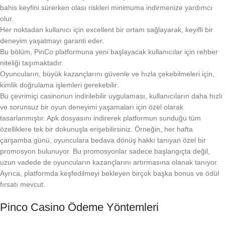
bahis keyfini sürerken olası riskleri minimuma indirmenize yardımcı
olur.
Her noktadan kullanıcı için excellent bir ortam sağlayarak, keyifli bir
deneyim yaşatmayı garanti eder.
Bu bölüm, PinCo platformuna yeni başlayacak kullanıcılar için rehber
niteliği taşımaktadır.
Oyuncuların, büyük kazançlarını güvenle ve hızla çekebilmeleri için,
kimlik doğrulama işlemleri gerekebilir.
Bu çevrimiçi casinonun indirilebilir uygulaması, kullanıcıların daha hızlı
ve sorunsuz bir oyun deneyimi yaşamaları için özel olarak
tasarlanmıştır. Apk dosyasını indirerek platformun sunduğu tüm
özelliklere tek bir dokunuşla erişebilirsiniz. Örneğin, her hafta
çarşamba günü, oyunculara bedava dönüş hakkı tanıyan özel bir
promosyon bulunuyor. Bu promosyonlar sadece başlangıçta değil,
uzun vadede de oyuncuların kazançlarını artırmasına olanak tanıyor.
Ayrıca, platformda keşfedilmeyi bekleyen birçok başka bonus ve ödül
fırsatı mevcut.
Pinco Casino Ödeme Yöntemleri