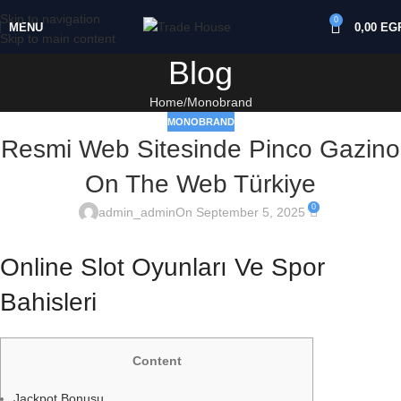
Skip to navigation
0
MENU
0,00
EG
Skip to main content
Blog
Home
Monobrand
MONOBRAND
Resmi Web Sitesinde Pinco Gazino
On The Web Türkiye
0
admin_admin
On September 5, 2025
Online Slot Oyunları Ve Spor
Bahisleri
Content
Jackpot Bonusu