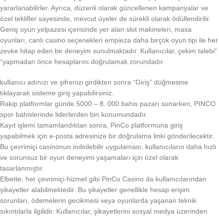
yararlanabilirler. Ayrıca, düzenli olarak güncellenen kampanyalar ve
özel teklifler sayesinde, mevcut üyeler de sürekli olarak ödüllendirilir.
Geniş oyun yelpazesi içerisinde yer alan slot makineleri, masa
oyunları, canlı casino seçenekleri empieza daha birçok oyun tipi ile her
zevke hitap eden bir deneyim sunulmaktadır. Kullanıcılar, çekim talebi”
“yapmadan önce hesaplarını doğrulamak zorundadır.
kullanıcı adınızı ve şifrenizi girdikten sonra “Giriş” düğmesine
tıklayarak sisteme giriş yapabilirsiniz.
Rakip platformlar günde 5000 – 8. 000 bahis pazarı sunarken, PINCO
spor bahislerinde liderlerden biri konumundadır.
Kayıt işlemi tamamlandıktan sonra, PinCo platformuna giriş
yapabilmek için e-posta adresinize bir doğrulama linki gönderilecektir.
Bu çevrimiçi casinonun indirilebilir uygulaması, kullanıcıların daha hızlı
ve sorunsuz bir oyun deneyimi yaşamaları için özel olarak
tasarlanmıştır.
Elbette, her çevrimiçi hizmet gibi PinCo Casino da kullanıcılarından
şikayetler alabilmektedir. Bu şikayetler genellikle hesap erişim
sorunları, ödemelerin gecikmesi veya oyunlarda yaşanan teknik
sıkıntılarla ilgilidir. Kullanıcılar, şikayetlerini sosyal medya üzerinden