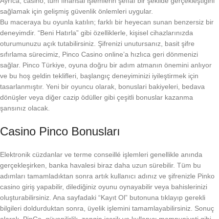
Ayrıca, casino, tüm finansal işlemlerin şeffaf bir şekilde gerçekleştiğini
sağlamak için gelişmiş güvenlik önlemleri uygular.
Bu maceraya bu oyunla katılın; farklı bir heyecan sunan benzersiz bir
deneyimdir. “Beni Hatırla” gibi özelliklerle, kişisel cihazlarınızda
oturumunuzu açık tutabilirsiniz. Şifrenizi unutursanız, basit şifre
sıfırlama sürecimiz, Pinco Casino online’a hızlıca geri dönmenizi
sağlar. Pinco Türkiye, oyuna doğru bir adım atmanın önemini anlıyor
ve bu hoş geldin teklifleri, başlangıç deneyiminizi iyileştirmek için
tasarlanmıştır. Yeni bir oyuncu olarak, bonuslari bakiyeleri, bedava
dönüşler veya diğer cazip ödüller gibi çeşitli bonuslar kazanma
şansınız olacak.
Casino Pinco Bonusları
Elektronik cüzdanlar ve terme conseillé işlemleri genellikle anında
gerçekleşirken, banka havalesi biraz daha uzun sürebilir. Tüm bu
adımları tamamladıktan sonra artık kullanıcı adınız ve şifrenizle Pinko
casino giriş yapabilir, dilediğiniz oyunu oynayabilir veya bahislerinizi
oluşturabilirsiniz. Ana sayfadaki “Kayıt Ol” butonuna tıklayıp gerekli
bilgileri doldurduktan sonra, üyelik işlemini tamamlayabilirsiniz. Sonuç