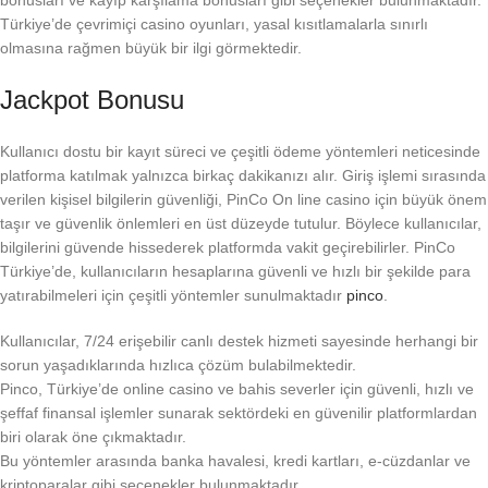
bonusları ve kayıp karşılama bonusları gibi seçenekler bulunmaktadır.
Türkiye’de çevrimiçi casino oyunları, yasal kısıtlamalarla sınırlı
olmasına rağmen büyük bir ilgi görmektedir.
Jackpot Bonusu
Kullanıcı dostu bir kayıt süreci ve çeşitli ödeme yöntemleri neticesinde
platforma katılmak yalnızca birkaç dakikanızı alır. Giriş işlemi sırasında
verilen kişisel bilgilerin güvenliği, PinCo On line casino için büyük önem
taşır ve güvenlik önlemleri en üst düzeyde tutulur. Böylece kullanıcılar,
bilgilerini güvende hissederek platformda vakit geçirebilirler. PinCo
Türkiye’de, kullanıcıların hesaplarına güvenli ve hızlı bir şekilde para
yatırabilmeleri için çeşitli yöntemler sunulmaktadır
pinco
.
Kullanıcılar, 7/24 erişebilir canlı destek hizmeti sayesinde herhangi bir
sorun yaşadıklarında hızlıca çözüm bulabilmektedir.
Pinco, Türkiye’de online casino ve bahis severler için güvenli, hızlı ve
şeffaf finansal işlemler sunarak sektördeki en güvenilir platformlardan
biri olarak öne çıkmaktadır.
Bu yöntemler arasında banka havalesi, kredi kartları, e-cüzdanlar ve
kriptoparalar gibi seçenekler bulunmaktadır.