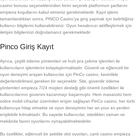
casino bonusu seçeneklerinden birini seçerek platformun şartlarını
empieza koşullarını kabul etmeniz gerekmektedir. Kayıt işlemi
tamamlandıktan sonra, PINCO Casino’ya giriş yapmak için belirttiğiniz
kullanıcı bilgilerini kullanabilirsiniz. Oyun hesabınızı aktifleştirmek için
iletişim bilgilerinizi doğrulamanız gerekmektedir.
Pinco Giriş Kayıt
Ayrıca, çeşitli ödeme yöntemleri ve hızlı pra çekme işlemleri ile
kullanıcıların işlemlerini kolaylaştırmaktadır. Güvenli ve eğlenceli bir
oyun deneyimi arayan kullanıcılar için PinCo casino, kesinlikle
değerlendirilmesi gereken bir seçenektir. Site, güvenilir ödeme
yöntemleri empieza 7/24 müşteri desteği gibi önemli özellikleri ile
kullanıcılarının güvenini kazanmayı başarmıştır. Hem masaüstü hem
sobre mobil cihazlar üzerinden erişim sağlayan PinCo casino, her türlü
kullanıcıya hitap etmekte ve oyun deneyimini her an your ex yerden
erişilebilir kılmaktadır. Bu sayede kullanıcılar, istedikleri zaman ve
mekânda favori oyunlarını oynayabilmektedirler.
Bu özellikler, eğlenceli bir şekilde slot oyunları, canlı casino empieza