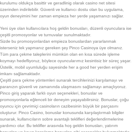
kurulumu oldukça basittir ve geradlinig olarak casino net sitesi
üzerinden indirilebilir. Güvenli ve kullanıcı dostu olan bu uygulama,
oyun deneyimini her zaman empieza her yerde yaşamanızı sağlar.
Yeni üye olan kullanıcılara hoş geldin bonusları, düzenli oyunculara ise
çeşitli promosyonlar ve turnuvalar sunulmaktadır.
Sizde bu promosyonlardan empieza bonuslardan yararlanmak
isterseniz tek yapmanız gereken şey Pinco Casinoya üye olmanız.
Tüm para çekme taleplerini mümkün olan en kısa sürede işleme
koymayı hedefliyoruz, böylece oyuncularımız kesintisiz bir süreç yaşar.
Üstelik, mobil uyumluluğu sayesinde her a good her yerden erişim
imkanı sağlamaktadır.
Çeşitli para çekme yöntemleri sunarak tercihlerinizi karşılamayı ve
paranızın güvenli ve zamanında ulaşmasını sağlamayı amaçlıyoruz.
Pinco giriş yaparak farklı oyun seçenekleri, bonuslar ve
promosyonlarla eğlenceli bir deneyim yaşayabilirsiniz. Bonuslar, çoğu
oyuncu için çevrimiçi casinoların cazibesinin büyük bir parçasını
oluşturur. Pinco Casino, bonuslar konusunda karşılaştırmalı bilgiler
sunarak, kullanıcıların sobre avantajlı teklifleri değerlendirmelerine
yardımcı olur. Bu teklifler arasında hoş geldin bonusları, yatırım