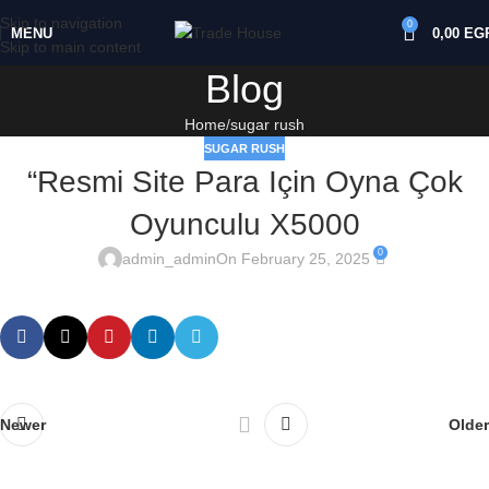
Skip to navigation
0
MENU
0,00
EG
Skip to main content
Blog
Home
sugar rush
SUGAR RUSH
“Resmi Site Para Için Oyna Çok
Oyunculu X5000
0
admin_admin
On February 25, 2025
Newer
Older