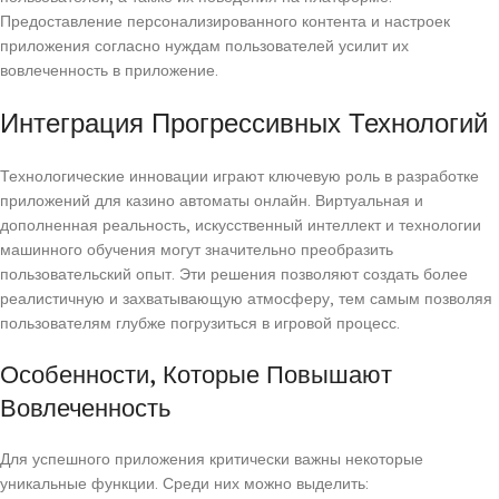
Предоставление персонализированного контента и настроек
приложения согласно нуждам пользователей усилит их
вовлеченность в приложение.
Интеграция Прогрессивных Технологий
Технологические инновации играют ключевую роль в разработке
приложений для казино автоматы онлайн. Виртуальная и
дополненная реальность, искусственный интеллект и технологии
машинного обучения могут значительно преобразить
пользовательский опыт. Эти решения позволяют создать более
реалистичную и захватывающую атмосферу, тем самым позволяя
пользователям глубже погрузиться в игровой процесс.
Особенности, Которые Повышают
Вовлеченность
Для успешного приложения критически важны некоторые
уникальные функции. Среди них можно выделить: