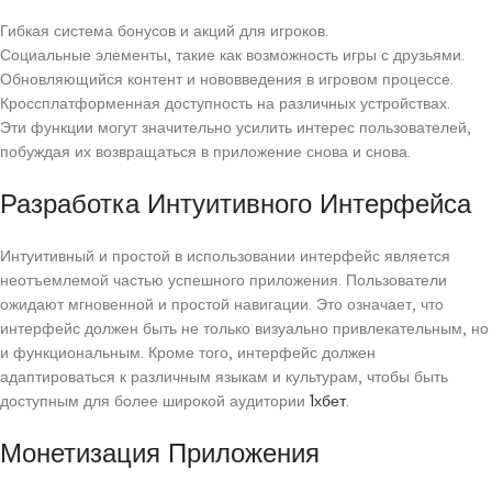
Гибкая система бонусов и акций для игроков.
Социальные элементы, такие как возможность игры с друзьями.
Обновляющийся контент и нововведения в игровом процессе.
Кроссплатформенная доступность на различных устройствах.
Эти функции могут значительно усилить интерес пользователей,
побуждая их возвращаться в приложение снова и снова.
Разработка Интуитивного Интерфейса
Интуитивный и простой в использовании интерфейс является
неотъемлемой частью успешного приложения. Пользователи
ожидают мгновенной и простой навигации. Это означает, что
интерфейс должен быть не только визуально привлекательным, но
и функциональным. Кроме того, интерфейс должен
адаптироваться к различным языкам и культурам, чтобы быть
доступным для более широкой аудитории
1хбет
.
Монетизация Приложения