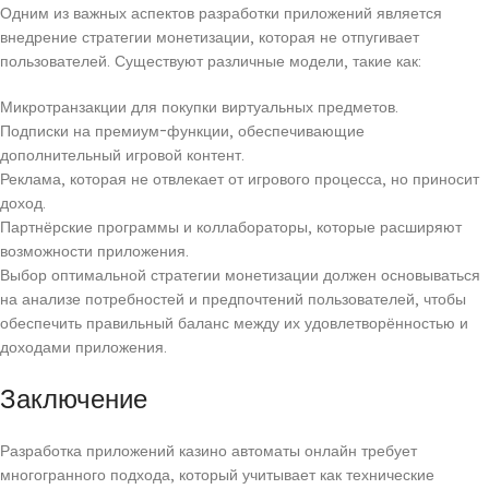
Одним из важных аспектов разработки приложений является
внедрение стратегии монетизации, которая не отпугивает
пользователей. Существуют различные модели, такие как:
Микротранзакции для покупки виртуальных предметов.
Подписки на премиум-функции, обеспечивающие
дополнительный игровой контент.
Реклама, которая не отвлекает от игрового процесса, но приносит
доход.
Партнёрские программы и коллабораторы, которые расширяют
возможности приложения.
Выбор оптимальной стратегии монетизации должен основываться
на анализе потребностей и предпочтений пользователей, чтобы
обеспечить правильный баланс между их удовлетворённостью и
доходами приложения.
Заключение
Разработка приложений казино автоматы онлайн требует
многогранного подхода, который учитывает как технические