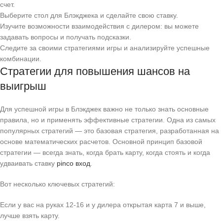
счет.
Выберите стол для Блэкджека и сделайте свою ставку.
Изучите возможности взаимодействия с дилером: вы можете
задавать вопросы и получать подсказки.
Следите за своими стратегиями игры и анализируйте успешные
комбинации.
Стратегии для повышения шансов на
выигрыш
Для успешной игры в Блэкджек важно не только знать основные
правила, но и применять эффективные стратегии. Одна из самых
популярных стратегий — это базовая стратегия, разработанная на
основе математических расчетов. Основной принцип базовой
стратегии — всегда знать, когда брать карту, когда стоять и когда
удваивать ставку
pinco вход
.
Вот несколько ключевых стратегий:
Если у вас на руках 12-16 и у дилера открытая карта 7 и выше,
лучше взять карту.