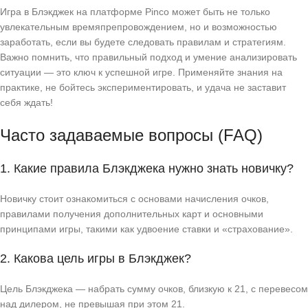
Игра в Блэкджек на платформе Pinco может быть не только
увлекательным времяпрепровождением, но и возможностью
заработать, если вы будете следовать правилам и стратегиям.
Важно помнить, что правильный подход и умение анализировать
ситуации — это ключ к успешной игре. Применяйте знания на
практике, не бойтесь экспериментировать, и удача не заставит
себя ждать!
Часто задаваемые вопросы (FAQ)
1. Какие правила Блэкджека нужно знать новичку?
Новичку стоит ознакомиться с основами начисления очков,
правилами получения дополнительных карт и основными
принципами игры, такими как удвоение ставки и «страхование».
2. Какова цель игры в Блэкджек?
Цель Блэкджека — набрать сумму очков, близкую к 21, с перевесом
над дилером, не превышая при этом 21.