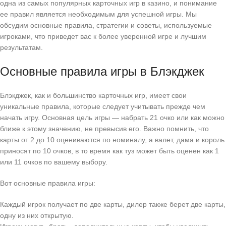
одна из самых популярных карточных игр в казино, и понимание
ее правил является необходимым для успешной игры. Мы
обсудим основные правила, стратегии и советы, используемые
игроками, что приведет вас к более уверенной игре и лучшим
результатам.
Основные правила игры в Блэкджек
Блэкджек, как и большинство карточных игр, имеет свои
уникальные правила, которые следует учитывать прежде чем
начать игру. Основная цель игры — набрать 21 очко или как можно
ближе к этому значению, не превысив его. Важно помнить, что
карты от 2 до 10 оцениваются по номиналу, а валет, дама и король
приносят по 10 очков, в то время как туз может быть оценен как 1
или 11 очков по вашему выбору.
Вот основные правила игры:
Каждый игрок получает по две карты, дилер также берет две карты,
одну из них открытую.