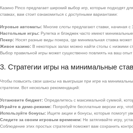
Казино Pinco предлагает широкий выбор игр, которые подходят д
ставках, вам стоит ознакомиться с доступными вариантами:
Игровые автоматы:
Многие слоты предлагают ставки, начиная с 
Настольные игры:
Рулетка и блэкджек часто имеют минимальные 
Покер:
Носят разные виды покера, где минимальная ставка может 
Живое казино:
В некоторых залах можно найти столы с низкими с
Выбор правильной игры может существенно повлиять на ваш опыт 
3. Стратегии игры на минимальные ста
Чтобы повысить свои шансы на выигрыши при игре на минимальные 
стратегии. Вот несколько рекомендаций:
Установите бюджет:
Определитесь с максимальной суммой, котор
Играйте в демо-режиме:
Попробуйте бесплатные версии игр, чтоб
Используйте бонусы:
Ищите акции и бонусы, которые помогут ув
Следите за своим игровым временем:
Не затягивайте игру, уст
Соблюдение этих простых стратегий поможет вам сохранить контро