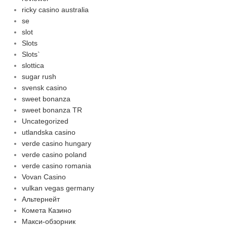
ricky casino australia
se
slot
Slots
Slots`
slottica
sugar rush
svensk casino
sweet bonanza
sweet bonanza TR
Uncategorized
utlandska casino
verde casino hungary
verde casino poland
verde casino romania
Vovan Casino
vulkan vegas germany
Альтернейт
Комета Казино
Макси-обзорник