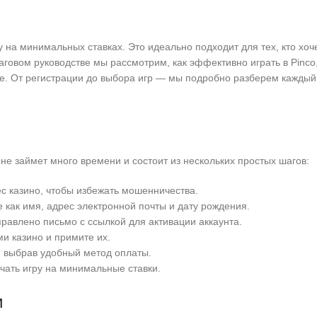
 на минимальных ставках. Это идеально подходит для тех, кто хоч
говом руководстве мы рассмотрим, как эффективно играть в Pinco
е. От регистрации до выбора игр — мы подробно разберем каждый
 не займет много времени и состоит из нескольких простых шагов:
 казино, чтобы избежать мошенничества.
 как имя, адрес электронной почты и дату рождения.
равлено письмо с ссылкой для активации аккаунта.
и казино и примите их.
, выбрав удобный метод оплаты.
чать игру на минимальные ставки.
и