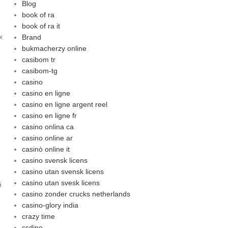
Blog
book of ra
book of ra it
х
Brand
bukmacherzy online
casibom tr
casibom-tg
casino
casino en ligne
casino en ligne argent reel
casino en ligne fr
casino onlina ca
casino online ar
casinò online it
casino svensk licens
casino utan svensk licens
casino utan svesk licens
й
casino zonder crucks netherlands
casino-glory india
crazy time
csdino