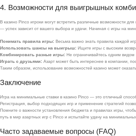
4. Возможности для выигрышных комб
В казино Pinco игроки могут встретить различные возможности для
— успех зависит от вашего выбора и удачи. Начиная с игры на ми
Понимать правила игры:
Весьма важно знать правила каждой иг
Использовать шансы на выигрыш:
Ищите игры с высоким возвра
Комбинировать разные игры:
Не ограничивайтесь одним видом 
Играть с друзьями:
Азарт может быть интереснее в компании, пос
Таким образом, использование возможностей казино может оказа
Заключение
Игра на минимальные ставки в казино Pinco — это отличный спосо
Регистрация, выбор подходящих игр и применение стратегий позв
Помните о важности установления бюджета и правилах игры, чтоб
путь в мир азартных игр с Pinco и испытайте удачу на минимальных
Часто задаваемые вопросы (FAQ)