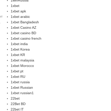
1winRussia
1xbet
1xbet apk
ет
1xbet arabic
,
1xbet Bangladesh
1xbet Casino AZ
1xbet casino BD
1xbet casino french
1xbet india
1xbet Korea
1xbet KR
1xbet malaysia
1xbet Morocco
1xbet pt
1xbet RU
1xbet russia
1xbet Russian
1xbet russian1
22bet
22Bet BD
22bet IT