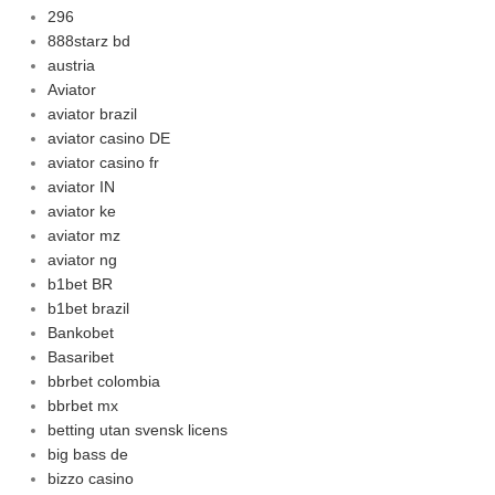
296
888starz bd
austria
Aviator
aviator brazil
aviator casino DE
aviator casino fr
aviator IN
aviator ke
aviator mz
aviator ng
b1bet BR
b1bet brazil
Bankobet
Basaribet
bbrbet colombia
bbrbet mx
betting utan svensk licens
big bass de
bizzo casino