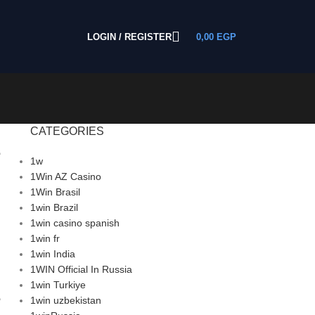
LOGIN / REGISTER
0,00
EGP
CATEGORIES
е
1w
1Win AZ Casino
1Win Brasil
1win Brazil
1win casino spanish
1win fr
1win India
1WIN Official In Russia
1win Turkiye
е
1win uzbekistan