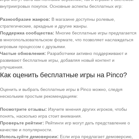
внутриигровых покупок. Основные аспекты бесплатных игр:
Разнообразие жанров:
В магазине доступны ролевые,
стратегические, аркадные и другие жанры.
Поддержка сообщества:
Многие бесплатные игры предлагается
в многопользовательском формате, что позволяет наслаждаться
игровым процессом с друзьями.
Частые обновления:
Разработчики активно поддерживают и
развивают бесплатные игры, добавляя новый контент и
улучшения.
Как оценить бесплатные игры на Pinco?
Оценить и выбрать бесплатные игры в Pinco можно, следуя
нескольким простым рекомендациям:
Посмотрите отзывы:
Изучите мнения других игроков, чтобы
понять, насколько игра стоит внимания.
Проверьте рейтинг:
Рейтинги игр могут дать представление о
качестве и популярности.
Используйте демоверсии:
Если игра предлагает демоверсию,