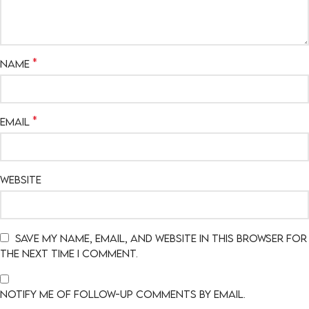
*
Name
*
Email
Website
Save my name, email, and website in this browser for
the next time I comment.
Notify me of follow-up comments by email.