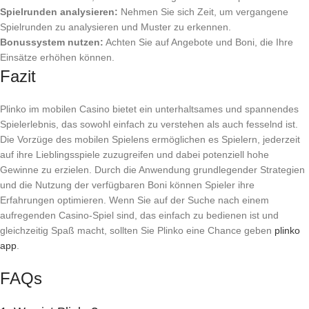
Spielrunden analysieren:
Nehmen Sie sich Zeit, um vergangene
Spielrunden zu analysieren und Muster zu erkennen.
Bonussystem nutzen:
Achten Sie auf Angebote und Boni, die Ihre
Einsätze erhöhen können.
Fazit
Plinko im mobilen Casino bietet ein unterhaltsames und spannendes
Spielerlebnis, das sowohl einfach zu verstehen als auch fesselnd ist.
Die Vorzüge des mobilen Spielens ermöglichen es Spielern, jederzeit
auf ihre Lieblingsspiele zuzugreifen und dabei potenziell hohe
Gewinne zu erzielen. Durch die Anwendung grundlegender Strategien
und die Nutzung der verfügbaren Boni können Spieler ihre
Erfahrungen optimieren. Wenn Sie auf der Suche nach einem
aufregenden Casino-Spiel sind, das einfach zu bedienen ist und
gleichzeitig Spaß macht, sollten Sie Plinko eine Chance geben
plinko
app
.
FAQs