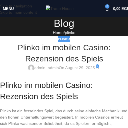
Skip to navigation
0
MENU
0,00
EG
Skip to main content
Blog
Home
plinko
PLINKO
Plinko im mobilen Casino:
Rezension des Spiels
0
admin_admin
On August 29, 2025
Plinko im mobilen Casino:
Rezension des Spiels
Plinko ist ein fesselndes Spiel, das durch seine einfache Mechanik und
den hohen Unterhaltungswert begeistert. In mobilen Casinos erfreut
sich Plinko wachsender Beliebtheit, da es Spielern ermöglicht,