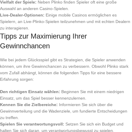
Vielfalt der Spiele:
Neben Plinko finden Spieler oft eine große
Auswahl an anderen Casino-Spielen.
Live-Dealer-Optionen:
Einige mobile Casinos ermöglichen es
Spielern, an Live-Plinko-Spielen teilzunehmen und mit echten Dealern
zu interagieren.
Tipps zur Maximierung Ihrer
Gewinnchancen
Wie bei jedem Glücksspiel gibt es Strategien, die Spieler anwenden
können, um ihre Gewinnchancen zu verbessern. Obwohl Plinko stark
vom Zufall abhängt, können die folgenden Tipps für eine bessere
Erfahrung sorgen:
Den richtigen Einsatz wählen:
Beginnen Sie mit einem niedrigen
Einsatz, um das Spiel besser kennenzulernen.
Kennen Sie die Zielbereiche:
Informieren Sie sich über die
Gewinnverteilung und die Wadenziele, um fundierte Entscheidungen
zu treffen.
Spielen Sie verantwortungsvoll:
Setzen Sie sich ein Budget und
halten Sie sich daran, um verantwortungsbewusst zu spielen.