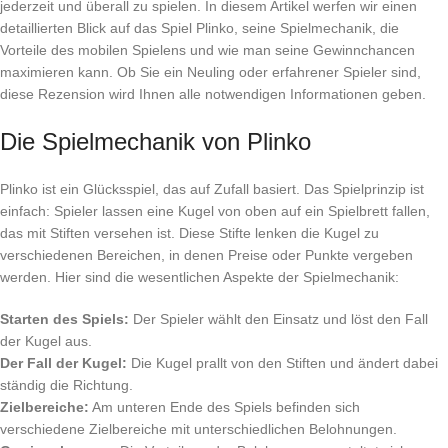
jederzeit und überall zu spielen. In diesem Artikel werfen wir einen
detaillierten Blick auf das Spiel Plinko, seine Spielmechanik, die
Vorteile des mobilen Spielens und wie man seine Gewinnchancen
maximieren kann. Ob Sie ein Neuling oder erfahrener Spieler sind,
diese Rezension wird Ihnen alle notwendigen Informationen geben.
Die Spielmechanik von Plinko
Plinko ist ein Glücksspiel, das auf Zufall basiert. Das Spielprinzip ist
einfach: Spieler lassen eine Kugel von oben auf ein Spielbrett fallen,
das mit Stiften versehen ist. Diese Stifte lenken die Kugel zu
verschiedenen Bereichen, in denen Preise oder Punkte vergeben
werden. Hier sind die wesentlichen Aspekte der Spielmechanik:
Starten des Spiels:
Der Spieler wählt den Einsatz und löst den Fall
der Kugel aus.
Der Fall der Kugel:
Die Kugel prallt von den Stiften und ändert dabei
ständig die Richtung.
Zielbereiche:
Am unteren Ende des Spiels befinden sich
verschiedene Zielbereiche mit unterschiedlichen Belohnungen.