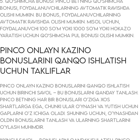
5. Qo‘shimcha bonusi: Pinco betning qo‘shimcha
bonusi, foydalanuvchilarning avtomatik ravishda
olishi mumkin. Bu bonus, foydalanuvchilarning
avtomatik ravishda olishi mumkin. Misol uchun,
foydalanuvchi 100 so’m yoki 1000 so’m yoki hokazo
yaratish uchun qo‘shimcha pul bonusi olishi mumkin.
Pinco onlayn kazino
bonuslarini qanqo ishlatish
uchun takliflar
Pinco onlayn kazino bonuslarini qanqo ishlatish
uchun birinchi savol – bu bonuslarni qanday tanlash.
Pinco betning har bir bonuslari o’ziga xos
shartlarga ega, chunki ular o’ynash va yutish uchun
gaplarni o’z ichiga oladi. Shuning uchun, o’ynashdan
oldin bonuslarni tanlash va ularning shartlarini
o’ylash muhimdir.