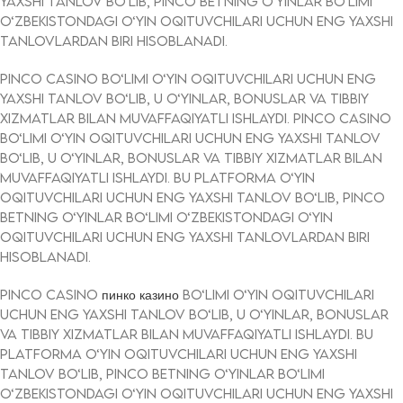
yaxshi tanlov bo‘lib, Pinco betning o‘yinlar bo‘limi
o‘zbekistondagi o‘yin oqituvchilari uchun eng yaxshi
tanlovlardan biri hisoblanadi.
Pinco casino bo‘limi o‘yin oqituvchilari uchun eng
yaxshi tanlov bo‘lib, u o‘yinlar, bonuslar va tibbiy
xizmatlar bilan muvaffaqiyatli ishlaydi. Pinco casino
bo‘limi o‘yin oqituvchilari uchun eng yaxshi tanlov
bo‘lib, u o‘yinlar, bonuslar va tibbiy xizmatlar bilan
muvaffaqiyatli ishlaydi. Bu platforma o‘yin
oqituvchilari uchun eng yaxshi tanlov bo‘lib, Pinco
betning o‘yinlar bo‘limi o‘zbekistondagi o‘yin
oqituvchilari uchun eng yaxshi tanlovlardan biri
hisoblanadi.
Pinco casino
пинко казино
bo‘limi o‘yin oqituvchilari
uchun eng yaxshi tanlov bo‘lib, u o‘yinlar, bonuslar
va tibbiy xizmatlar bilan muvaffaqiyatli ishlaydi. Bu
platforma o‘yin oqituvchilari uchun eng yaxshi
tanlov bo‘lib, Pinco betning o‘yinlar bo‘limi
o‘zbekistondagi o‘yin oqituvchilari uchun eng yaxshi