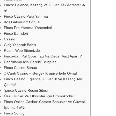
Pinco: Eğlence, Kazanç Ve Güven Tek Adreste! 🔥
💰
Pinco Casino Para Yatırma
Xoş Gəlmisiniz Bonusu
Pinco Pra Yatırma Yöntemleri
Pinco Bahisleri
Casino
Giriş Yaparak Bahis
Resmi Web Sitemizde
Pinco-dan Pul Çıxarmaq Nə Qədər Vaxt Aparır?
Doğrulama İçin Gerekli Belgeler
Pinco Casino Sonuç
🃏 Canlı Casino – Gerçek Krupiyerlerle Oyna!
Pinco Casino: Eğlence, Güvenlik Ve Kazanç Tek
Çatıda!
“pinсo Casino Resmi Sitesi
Özel Günler Ve Etkinlikler İçin Promokodlar
Pinco Online Casino: Cömert Bonuslar Ve Güvenli
İşlemler! 💰🔒
Pinco Sonuç