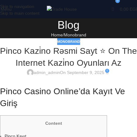
0
Skip to navigation
Menu
0,00
EG
Skip to main content
Blog
Home
Monobrand
MONOBRAND
Pinco Kazi̇no Rəsmi Sayt ⭐️ On The
Internet Kazi̇no Oyunları Az
0
admin_admin
On September 9, 2025
Pinco Casino Online’da Kayıt Ve
Giriş
Content
Pinco Kayıt