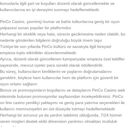
bonuslarla ilgili şart ve koşulları düzenli olarak güncellemekte ve
kullanıcılarına en iyi deneyimi sunmayı hedeflemektedir.
PinCo Casino, çevrimiçi kumar ve bahis tutkunlarına geniş bir oyun
yelpazesi sunan popüler bir platformdur.
Herhangi bir eksiklik veya hata, sürecin gecikmesine neden olabilir, bu
nedenle gönderilen bilgilerin doğruluğu büyük önem taşır.
Türkiye’de son yıllarda PinCo kültürü ve sanatıyla ilgili bireysel
empieza toplu etkinlikler düzenlenmektedir.
Ayrıca, düzenli olarak güncellenen kampanyalar empieza özel teklifler
sayesinde, mevcut üyeler para sürekli olarak ödüllendirilir.
Bu süreç, kullanıcıların kimliklerini ve yaşlarını doğrulamalarını
gerektirir, böylece hem kullanıcılar hem de platform için güvenli bir
oyun ortamı sağlanır.
Bonus ve promosyonların koşullarını ve detaylarını PinCo Casino web
sitesinde bulunan promosyonlar sayfasından inceleyebilirsiniz. PinCo
on line casino yenilikçi yaklaşımı ve geniş para yatırma seçenekleri ile
kullanıcı memnuniyetini en üst düzeyde tutmayı hedeflemektedir.
Herhangi bir sorunuz ya da yardım talebiniz olduğunda, 7/24 hizmet
veren müşteri destek ekibi dimension yardımcı olmaktan mutluluk