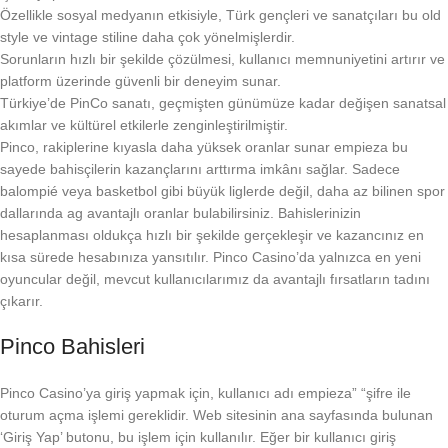
Özellikle sosyal medyanın etkisiyle, Türk gençleri ve sanatçıları bu old
style ve vintage stiline daha çok yönelmişlerdir.
Sorunların hızlı bir şekilde çözülmesi, kullanıcı memnuniyetini artırır ve
platform üzerinde güvenli bir deneyim sunar.
Türkiye’de PinCo sanatı, geçmişten günümüze kadar değişen sanatsal
akımlar ve kültürel etkilerle zenginleştirilmiştir.
Pinco, rakiplerine kıyasla daha yüksek oranlar sunar empieza bu
sayede bahisçilerin kazançlarını arttırma imkânı sağlar. Sadece
balompié veya basketbol gibi büyük liglerde değil, daha az bilinen spor
dallarında ag avantajlı oranlar bulabilirsiniz. Bahislerinizin
hesaplanması oldukça hızlı bir şekilde gerçekleşir ve kazancınız en
kısa sürede hesabınıza yansıtılır. Pinco Casino’da yalnızca en yeni
oyuncular değil, mevcut kullanıcılarımız da avantajlı fırsatların tadını
çıkarır.
Pinco Bahisleri
Pinco Casino’ya giriş yapmak için, kullanıcı adı empieza” “şifre ile
oturum açma işlemi gereklidir. Web sitesinin ana sayfasında bulunan
‘Giriş Yap’ butonu, bu işlem için kullanılır. Eğer bir kullanıcı giriş