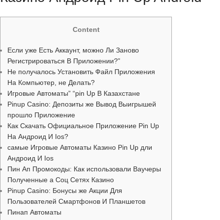
Content
Если уже Есть Аккаунт, можно Ли Заново
Регистрироваться В Приложении?”
Не получалось Установить Файл Приложения
На Компьютер, не Делать?
Игровые Автоматы” “pin Up В Казахстане
Pinup Casino: Депозиты же Вывод Выигрышей
прошло Приложение
Как Скачать Официальное Приложение Pin Up
На Андроид И Ios?
самые Игровые Автоматы Казино Pin Up дли
Андроид И Ios
Пин Ап Промокоды: Как использовали Ваучеры
Полученные а Соц Сетях Казино
Pinup Casino: Бонусы же Акции Для
Пользователей Смартфонов И Планшетов
Пинап Автоматы