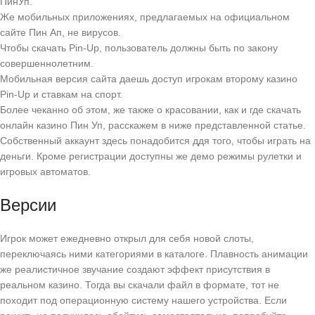
ПинУп.
Же мобильных приложениях, предлагаемых на официальном
сайте Пин Ап, не вирусов.
Чтобы скачать Pin-Up, пользователь должны быть по закону
совершеннолетним.
Мобильная версия сайта даешь доступ игрокам второму казино
Pin-Up и ставкам на спорт.
Более чеканно об этом, же также о красовании, как и где скачать
онлайн казино Пин Уп, расскажем в ниже представленной статье.
Собственный аккаунт здесь понадобится ддя того, чтобы играть на
деньги. Кроме регистрации доступны же демо режимы рулетки и
игровых автоматов.
Версии
Игрок может ежедневно открыл для себя новой слоты,
переключаясь ними категориями в каталоге. Плавность анимации
же реалистичное звучание создают эффект присутствия в
реальном казино. Тогда вы скачали файл в формате, тот не
походит под операционную систему нашего устройства. Если