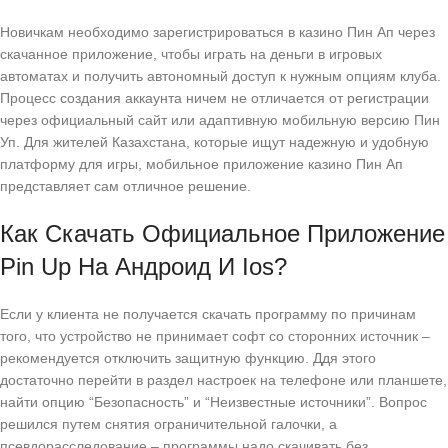
Новичкам необходимо зарегистрироваться в казино Пин Ап через
скачанное приложение, чтобы играть на деньги в игровых
автоматах и получить автономный доступ к нужным опциям клуба.
Процесс создания аккаунта ничем не отличается от регистрации
через официальный сайт или адаптивную мобильную версию Пин
Уп. Для жителей Казахстана, которые ищут надежную и удобную
платформу для игры, мобильное приложение казино Пин Ап
представляет сам отличное решение.
Как Скачать Официальное Приложение
Pin Up На Андроид И Ios?
Если у клиента не получается скачать программу по причинам
того, что устройство не принимает софт со сторонних источник –
рекомендуется отключить защитную функцию. Ддя этого
достаточно перейти в раздел настроек на телефоне или планшете,
найти опцию “Безопасность” и “Неизвестные источники”. Вопрос
решился путем снятия ограничительной галочки, а
псевдорасследование – программы надо скачивать без