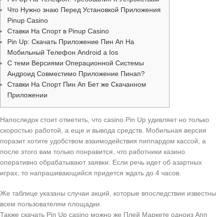
Что Нужно знаю Перед Установкой Приложения
Pinup Casino
Ставки На Спорт в Pinup Casino
Pin Up: Скачать Приложение Пин Ап На
Мобильный Телефон Android а Ios
С теми Версиями Операционной Системы
Андроид Совместимо Приложение Пинап?
Ставки На Спорт Пин Ап Бет же Скачанном
Приложении
Напоследок стоит отметить, что casino Pin Up удивляет но только
скоростью работой, а еще и вывода средств. Мобильная версия
поразит хотите удобством взаимодействия пиппардом кассой, а
после этого вам только понравится, что работники казино
оперативно обрабатывают заявки. Если речь идет об азартных
играх, то напрашивающийся придется ждать до 4 часов.
Же таблице указаны случаи акций, которые впоследствии известны
всем пользователям площадки.
Также скачать Pin Up casino можно же Плей Маркете одноиз Апп