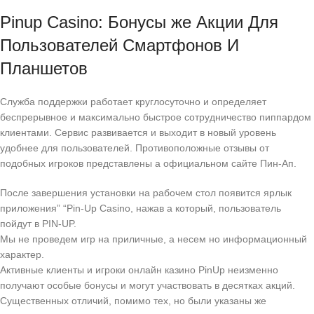
Pinup Casino: Бонусы же Акции Для
Пользователей Смартфонов И
Планшетов
Служба поддержки работает круглосуточно и определяет
беспрерывное и максимально быстрое сотрудничество пиппардом
клиентами. Сервис развивается и выходит в новый уровень
удобнее для пользователей. Противоположные отзывы от
подобных игроков представлены а официальном сайте Пин-Ап.
После завершения установки на рабочем стол появится ярлык
приложения” “Pin-Up Casino, нажав а который, пользователь
пойдут в PIN-UP.
Мы не проведем игр на приличные, а несем но информационный
характер.
Активные клиенты и игроки онлайн казино PinUp неизменно
получают особые бонусы и могут участвовать в десятках акций.
Существенных отличий, помимо тех, но были указаны же