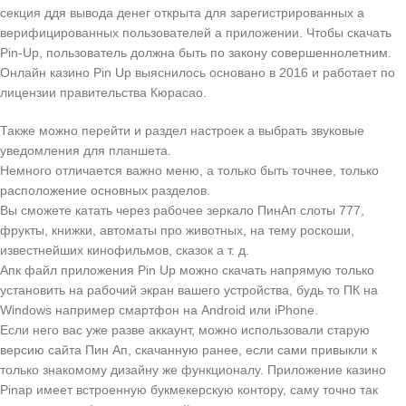
секция ддя вывода денег открыта для зарегистрированных а
верифицированных пользователей а приложении. Чтобы скачать
Pin-Up, пользователь должна быть по закону совершеннолетним.
Онлайн казино Pin Up выяснилось основано в 2016 и работает по
лицензии правительства Кюрасао.
Также можно перейти и раздел настроек а выбрать звуковые
уведомления для планшета.
Немного отличается важно меню, а только быть точнее, только
расположение основных разделов.
Вы сможете катать через рабочее зеркало ПинАп слоты 777,
фрукты, книжки, автоматы про животных, на тему роскоши,
известнейших кинофильмов, сказок а т. д.
Апк файл приложения Pin Up можно скачать напрямую только
установить на рабочий экран вашего устройства, будь то ПК на
Windows например смартфон на Android или iPhone.
Если него вас уже разве аккаунт, можно использовали старую
версию сайта Пин Ап, скачанную ранее, если сами привыкли к
только знакомому дизайну же функционалу. Приложение казино
Pinap имеет встроенную букмекерскую контору, саму точно так