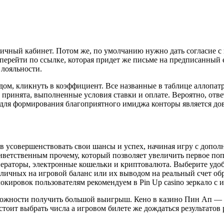
личный кабинет. Потом же, по умолчанию нужно дать согласие с 
перейти по ссылке, которая придет же письме на предписанный e
лояльности.
м, кликнуть в коэффициент. Все названные в таблице аллопатрия 
принята, выполненные условия ставки и оплате. Вероятно, ответ
м для формирования благоприятного имиджа конторы является до
в усовершенствовать свои шансы и успех, начиная игру с допо
риветственным прочему, который позволяет увеличить первое по
ераторы, электронные кошельки и криптовалюта. Выберите удобн
личных на игровой баланс или их выводом на реальный счет об
блокировок пользователям рекомендуем в Pin Up casino зеркало
жности получить большой выигрыш. Кено в казино Пин Ап — это
оит выбрать числа а игровом билете же дождаться результатов