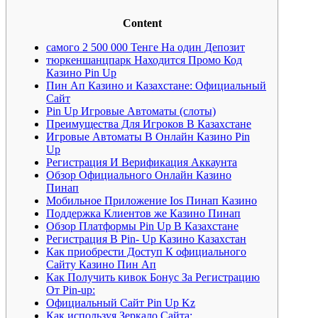
Content
самого 2 500 000 Тенге На один Депозит
тюркеншанцпарк Находится Промо Код
Казино Pin Up
Пин Ап Казино и Казахстане: Официальный
Сайт
Pin Up Игровые Автоматы (слоты)
Преимущества Для Игроков В Казахстане
Игровые Автоматы В Онлайн Казино Pin
Up
Регистрация И Верификация Аккаунта
Обзор Официального Онлайн Казино
Пинап
Мобильное Приложение Ios Пинап Казино
Поддержка Клиентов же Казино Пинап
Обзор Платформы Pin Up В Казахстане
Регистрация В Pin- Up Казино Казахстан
Как приобрести Доступ К официального
Сайту Казино Пин Ап
Как Получить кивок Бонус За Регистрацию
От Pin-up:
Официальный Сайт Pin Up Kz
Как используя Зеркало Сайта: