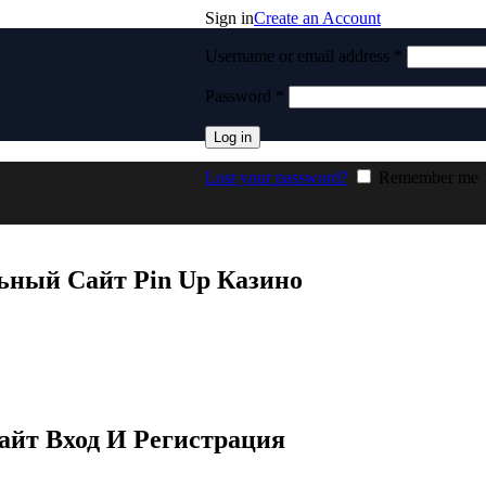
Sign in
Create an Account
Username or email address
*
Password
*
Log in
Lost your password?
Remember me
ьный Сайт Pin Up Казино
йт Вход И Регистрация