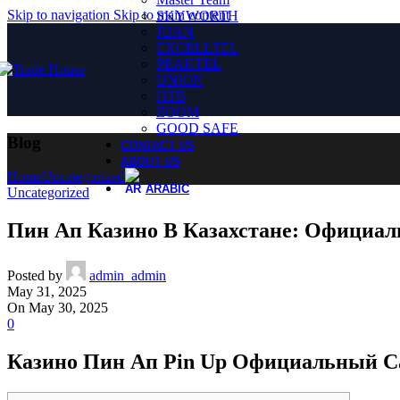
Skip to navigation
Skip to main content
SKYWORTH
JUAN
EXCELLTEL
PEAKTEL
UNION
HTB
ZOOM
GOOD SAFE
Blog
CONTACT US
ABOUT US
Home
Uncategorized
ARABIC
Uncategorized
Пин Ап Казино В Казахстане: Официал
Posted by
admin_admin
May 31, 2025
On May 30, 2025
0
Казино Пин Ап Pin Up Официальный Са