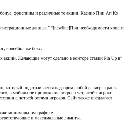
й бонус, фриспины и различные те акции. Казино Пин Ап Кз
егистрационные данные.” “[newline]При необходимости клиент
с, волейбол же бокс.
их акций. Желающие могут сделано в конторе ставки Pin Up в”
йн, который подстраивается надзором любой размер экрана.
того, в мобильное приложение встроен чат, чтобы игроки
етствии с потребностями игроков. Сайт также предлагает
также минимальном трафике.
соответствующие и максимальные лимиты.