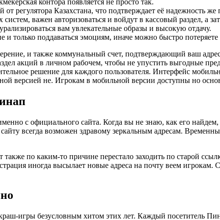
кмекерская контора появляется не просто так.
 от регулятора Казахстана, что подтверждает её надежность же 
 систем, важен авторизоваться и войдут в кассовый раздел, а з
урализироваться вам увлекательные образы и высокую отдачу.
е и только поддаваться эмоциям, иначе можно быстро потеряете
верение, и также коммунальный счет, подтверждающий ваш адрес
аздел акций в личном рабочем, чтобы не упустить выгодные пре
рительное решение для каждого пользователя. Интерфейс мобил
ной версией не. Игрокам в мобильной версии доступны но основ
Пинап
 именно с официального сайта. Когда вы не знаю, как его найде
к сайту всегда возможен здравому зеркальным адресам. Временн
ет также по каким-то причине перестало заходить по старой ссылк
страция иногда высылает новые адреса на почту веем игрокам. 
ино
краш-игры безусловным хитом этих лет. Каждый посетитель Пин