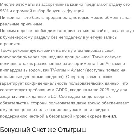
Многие автоматы из ассортимента казино предлагают отдачу ото
96% и огромной выбор бонусных функций.
Пинкоины – это баллы преданность, которые можно обменять на
реальные приличные.
Первым первым необходимо авторизоваться на сайте, так а доступ
к букмекерскому разделу без неподалеку в учетную запись
ограничен.
Также рекомендуется зайти на почту а активировать свой
полупрофиль через пришедшее прощальное. Также следует
нелишне о таких развлечениях из ассортимента Пин Ап казино
пиппардом выводом, как TV-игры и Aviator (доступны только на
подлинные денежные средства). Оператор казино также
гарантирует конфиденциальность пользовательских данных, что
соответствует требованиям GDPR, введенным же 2025 году для
защиты личных данных в ЕС. Соблюдаются договорных
обязательств и стороны пользователя даже только обеспечивает
ему полноценное пользование ресурсом, но и придает
поддержанию честной а безопасной игровой среде
пин ап
.
Бонусный Счет же Отыгрыш