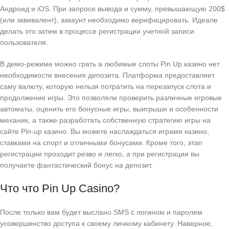
Андроид и iOS. При запросе вывода и сумму, превышающую 200$
(или эквивалент), аккаунт необходимо верифицировать. Идеале
делать это затем в процессе регистрации учетной записи
пользователя.
В демо-режиме можно грать а любимые слоты Pin Up казино нет
необходимости внесения депозита. Платформа предоставляет
саму валюту, которую нельзя потратить на перезапуск слота и
продолжение игры. Это позволяли проверить различные игровые
автоматы, оценить его бонусные игры, выигрыши и особенности
механик, а также разработать собственную стратегию игры на
сайте Pin-up казино. Вы можете наслаждаться играми казино,
ставками на спорт и отличными бонусами. Кроме того, этап
регистрации проходит резво и легко, а при регистрации вы
получаете фантастический бонус на депозит.
Что что Pin Up Casino?
После только вам будет выслано SMS с логином и паролем
усовершенство доступа к своему личному кабинету. Наверное,