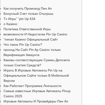
Как получить Промокод Пин Ап
Бонусный Счет только Отыгрыш
Tv Игры” “pin Up 634
о Казино:
Политика Ответственной Игры
возможности И Недостатки Pin Up Casino
“пинап Казино Официальный Сайт
Что такое Pin Up Casino?
проход На Сайт Pin Ap Casino только
Верификация Аккаунта
Каковы соответствующие Суммы Депозита
только Снятия Средств?
Играть В Игровые Автоматы Pin Up на
Официальном Сайте только В Мобильной
Версии
Как Работает Программа Лояльности
Самые известные Игровые Автоматы Pinup
Casino 2025
Игровые Автоматы И Провайдеры Пин Ап