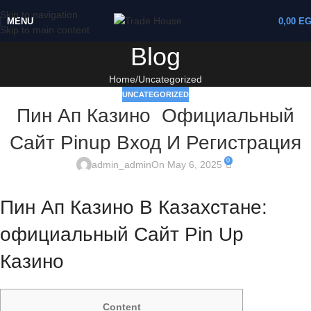
Skip to navigation
MENU
0,00
E
Skip to main content
Blog
Home
Uncategorized
UNCATEGORIZED
Пин Ап Казино ️ Официальный
Сайт Pinup Вход И Регистрация
0
admin_admin
On May 6, 2025
Пин Ап Казино В Казахстане:
официальный Сайт Pin Up
Казино
Content