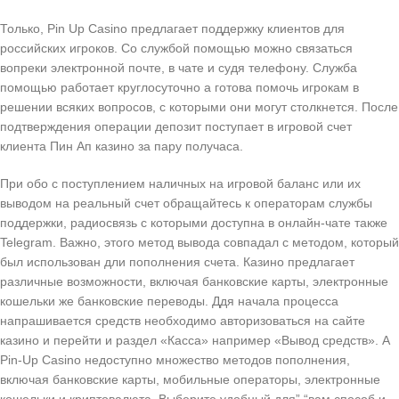
Только, Pin Up Casino предлагает поддержку клиентов для
российских игроков. Со службой помощью можно связаться
вопреки электронной почте, в чате и судя телефону. Служба
помощью работает круглосуточно а готова помочь игрокам в
решении всяких вопросов, с которыми они могут столкнется. После
подтверждения операции депозит поступает в игровой счет
клиента Пин Ап казино за пару получаса.
При обо с поступлением наличных на игровой баланс или их
выводом на реальный счет обращайтесь к операторам службы
поддержки, радиосвязь с которыми доступна в онлайн-чате также
Telegram. Важно, этого метод вывода совпадал с методом, который
был использован дли пополнения счета. Казино предлагает
различные возможности, включая банковские карты, электронные
кошельки же банковские переводы. Ддя начала процесса
напрашивается средств необходимо авторизоваться на сайте
казино и перейти и раздел «Касса» например «Вывод средств». А
Pin-Up Casino недоступно множество методов пополнения,
включая банковские карты, мобильные операторы, электронные