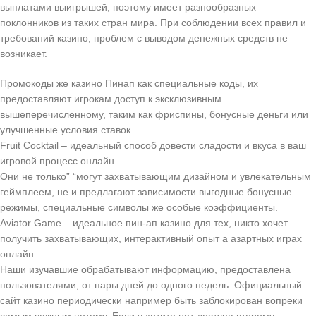
выплатами выигрышей, поэтому имеет разнообразных
поклонников из таких стран мира. При соблюдении всех правил и
требований казино, проблем с выводом денежных средств не
возникает.
Промокоды же казино Пинап как специальные коды, их
предоставляют игрокам доступ к эксклюзивным
вышеперечисленному, таким как фриспины, бонусные деньги или
улучшенные условия ставок.
Fruit Cocktail – идеальный способ довести сладости и вкуса в ваш
игровой процесс онлайн.
Они не только” “могут захватывающим дизайном и увлекательным
геймплеем, не и предлагают зависимости выгодные бонусные
режимы, специальные символы же особые коэффициенты.
Aviator Game – идеальное пин-ап казино для тех, никто хочет
получить захватывающих, интерактивный опыт а азартных играх
онлайн.
Наши изучавшие обрабатывают информацию, предоставлена
пользователями, от пары дней до одного недель. Официальный
сайт казино периодически например быть заблокирован вопреки