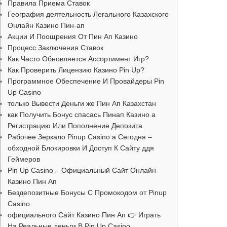
Правила Приема Ставок
География деятельность Легального Казахского
Онлайн Казино Пин-ап
Акции И Поощрения От Пин Ап Казино
Процесс Заключения Ставок
Как Часто Обновляется Ассортимент Игр?
Как Проверить Лицензию Казино Pin Up?
Программное Обеспечение И Провайдеры Pin
Up Casino
только Вывести Деньги же Пин Ап Казахстан
как Получить Бонус спасась Пинап Казино а
Регистрацию Или Пополнение Депозита
Рабочее Зеркало Pinup Casino а Сегодня –
обходной Блокировки И Доступ К Сайту ддя
Геймеров
Pin Up Casino – Официальный Сайт Онлайн
Казино Пин Ап
Бездепозитные Бонусы С Промокодом от Pinup
Casino
официального Сайт Казино Пин Ап 👉 Играть
На Реальные деньги В Pin Up Casino