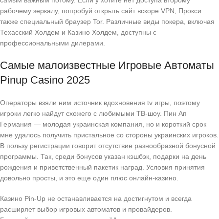
самым важным потому. Если у хотите нет доступа второму
рабочему зеркалу, попробуй открыть сайт вскоре VPN, Прокси
также специальный браузер Tor. Различные виды покера, включая
Техасский Холдем и Казино Холдем, доступны с
профессиональными дилерами.
Самые малоизвестные Игровые Автоматы
Pinup Casino 2025
Операторы взяли ним источник вдохновения tv игры, поэтому
игроки легко найдут схожего с любимыми ТВ-шоу. Пин Ап
Германия — молодая украинская компания, но и короткий срок
мне удалось получить пристальное со стороны украинских игроков.
В пользу регистрации говорит отсутствие разнообразной бонусной
программы. Так, среди бонусов указан кэшбэк, подарки на день
рождения и приветственный пакетик наград. Условия принятия
довольно просты, и это еще один плюс онлайн-казино.
Казино Pin-Up не останавливается на достигнутом и всегда
расширяет выбор игровых автоматов и провайдеров.