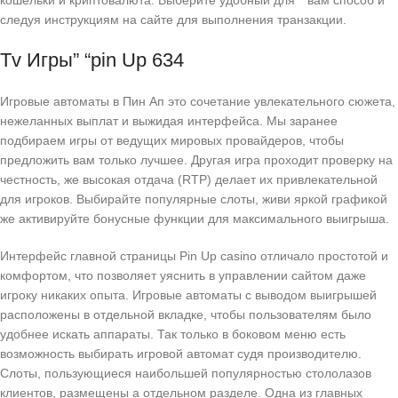
кошельки и криптовалюта. Выберите удобный для” “вам способ и
следуя инструкциям на сайте для выполнения транзакции.
Tv Игры” “pin Up 634
Игровые автоматы в Пин Ап это сочетание увлекательного сюжета,
нежеланных выплат и выжидая интерфейса. Мы заранее
подбираем игры от ведущих мировых провайдеров, чтобы
предложить вам только лучшее. Другая игра проходит проверку на
честность, же высокая отдача (RTP) делает их привлекательной
для игроков. Выбирайте популярные слоты, живи яркой графикой
же активируйте бонусные функции для максимального выигрыша.
Интерфейс главной страницы Pin Up casino отличало простотой и
комфортом, что позволяет уяснить в управлении сайтом даже
игроку никаких опыта. Игровые автоматы с выводом выигрышей
расположены в отдельной вкладке, чтобы пользователям было
удобнее искать аппараты. Так только в боковом меню есть
возможность выбирать игровой автомат судя производителю.
Слоты, пользующиеся наибольшей популярностью стололазов
клиентов, размещены а отдельном разделе. Одна из главных