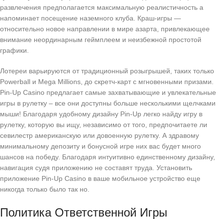
развлечения предполагается максимальную реалистичность а
напоминает посещение наземного клуба. Краш-игры —
относительно новое направлении в мире азарта, привлекающее
внимание неординарным геймплеем и неизбежной простотой
графики.
Лотереи варьируются от традиционный розыгрышей, таких только
Powerball и Mega Millions, до скретч-карт с мгновенными призами.
Pin-Up Casino предлагает самые захватывающие и увлекательные
игры в рулетку – все они доступны больше несколькими щелчками
мыши! Благодаря удобному дизайну Pin-Up легко найду игру в
рулетку, которую вы ищу, независимо от того, предпочитаете ли
севилестр американскую или довоенную рулетку. А здравому
минимальному депозиту и бонусной игре них вас будет много
шансов на победу. Благодаря интуитивно единственному дизайну,
навигация судя приложению не составят труда. Установить
приложение Pin-Up Casino в ваше мобильное устройство еще
никогда только было так но.
Политика Ответственной Игры